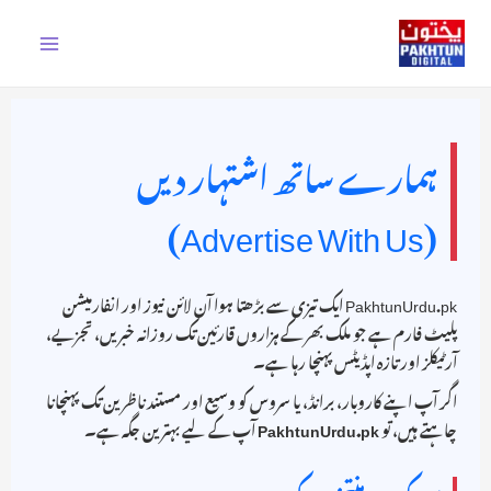
Ski
t
conten
ہمارے ساتھ اشتہار دیں
(Advertise With Us)
PakhtunUrdu.pk ایک تیزی سے بڑھتا ہوا آن لائن نیوز اور انفارمیشن
پلیٹ فارم ہے جو ملک بھر کے ہزاروں قارئین تک روزانہ خبریں، تجزیے،
آرٹیکلز اور تازہ اپڈیٹس پہنچا رہا ہے۔
اگر آپ اپنے کاروبار، برانڈ، یا سروس کو وسیع اور مستند ناظرین تک پہنچانا
چاہتے ہیں، تو
PakhtunUrdu.pk
آپ کے لیے بہترین جگہ ہے۔