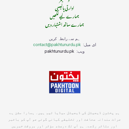
ادارتی پالیسی
ہمارے لیے لکھیں
ہمارے ساتھ اشتہار دیں
ہم سے رابطہ کریں
ای میل:
contact@pakhtunurdu.pk
ویب:
pakhtunurdu.pk
ہم پختون ڈیجیٹل کی ڈیجیٹل میڈیا ٹیم ہیں۔ ہمارا مشن ہے
جرات مندانہ صحافت اور تخلیقی کہانی گوئی جو آپ کو باخبر
اور متاثر رکھے۔ ہم آپ تک درست، مؤثر اور بروقت خبریں