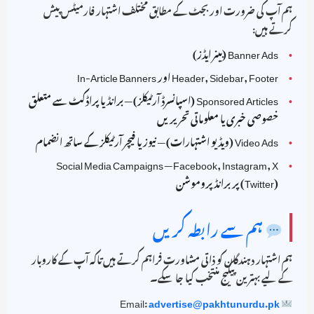
ہم آپ کی ضرورت اور بجٹ کے مطابق مختلف اشتہار فارمیٹس پیش
کرتے ہیں:
Banner Ads (بینر ایڈز)
Header, Sidebar, Footer اور In-Article Banners
Sponsored Articles (اسپانسرڈ آرٹیکلز) — برانڈ یا پراڈکٹ سے متعلق
خصوصی خبری یا معلوماتی تحریریں
Video Ads (ویڈیو اشتہارات) — نیوز یا فیچر آرٹیکلز کے ساتھ انضمام
Social Media Campaigns — Facebook, Instagram, X
(Twitter) پر برانڈ پروموشن
ہم سے رابطہ کریں
ہم اشتہار دہندگان کو ذاتی مشاورت فراہم کرتے ہیں تاکہ آپ کے کاروبار
کے لیے بہترین پیکیج منتخب کیا جا سکے۔
advertise@pakhtunurdu.pk
Email: