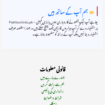
ہم آپ کے ساتھ ہیں
چاہے آپ ایک چھوٹے کاروباری ہوں یا بڑی کمپنی — PakhtunUrdu.pk
پر اشتہار دے کر آپ ہزاروں قارئین تک پہنچ سکتے ہیں۔ ہمارا مقصد صرف
اشتہار دینا نہیں بلکہ آپ کے برانڈ کو مضبوط بنانا ہے۔
قانونی معلومات
ہمارے بارے میں
ہم سے رابطہ کریں
رازداری کی پالیسی
شرائط و ضوابط
ڈسکلیمر