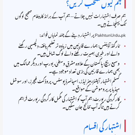
ہم کیوں منتخب کریں؟
ہم صرف اشتہارات نہیں چلاتے — ہم آپ کے برانڈ کا پیغام صحیح لوگوں
تک پہنچاتے ہیں۔
PakhtunUrdu.pk پر اشتہار دینے کے چند نمایاں فوائد:
ٹارگٹڈ آڈیئنس: ہمارے قارئین میں زیادہ تر تعلیم یافتہ، دلچسپی رکھنے
والے اور خبری بصیرت رکھنے والے لوگ شامل ہیں۔
وسیع ریچ: پاکستان کے علاوہ مشرقِ وسطیٰ، یورپ اور دیگر ممالک میں
بھی ہمارے قارئین کی بڑی تعداد موجود ہے۔
کَسٹم اشتہار آپشنز: بینر ایڈز، اسپانسرڈ پوسٹس، پروڈکٹ فیچرز، اور سوشل
میڈیا پر پروموشن کے مواقع۔
کارکردگی رپورٹ: ہم آپ کو اشتہار کی مکمل کارکردگی رپورٹ فراہم
کرتے ہیں تاکہ آپ نتائج جان سکیں۔
اشتہار کی اقسام