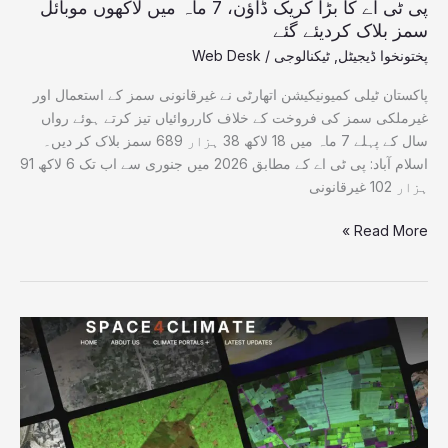
سمز
پی ٹی اے کا بڑا کریک ڈاؤن، 7 ماہ میں لاکھوں موبائل
بلاک
سمز بلاک کردیئے گئے
کردیئے
پختونخوا ڈیجیٹل
,
ٹیکنالوجی
/
Web Desk
گئے
پاکستان ٹیلی کمیونیکیشن اتھارٹی نے غیرقانونی سمز کے استعمال اور
غیرملکی سمز کی فروخت کے خلاف کارروائیاں تیز کرتے ہوئے رواں
سال کے پہلے 7 ماہ میں 18 لاکھ 38 ہزار 689 سمز بلاک کر دیں۔
اسلام آباد: پی ٹی اے کے مطابق 2026 میں جنوری سے اب تک 6 لاکھ 91
ہزار 102 غیرقانونی
Read More »
سپارکو
گلگت
بلتستان
میں
”Space4Climate“
پر