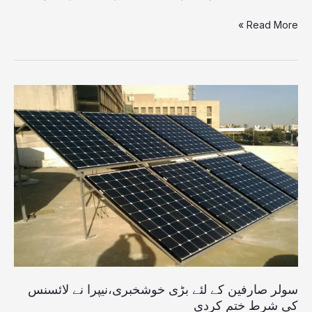
Read More »
سولر
صارفین
کے
لئے
بڑی
خوشخبری،نیپرا
نے
لائسنس
کی
شرط
ختم
کردی
سولر صارفین کے لئے بڑی خوشخبری،نیپرا نے لائسنس
کی شرط ختم کردی