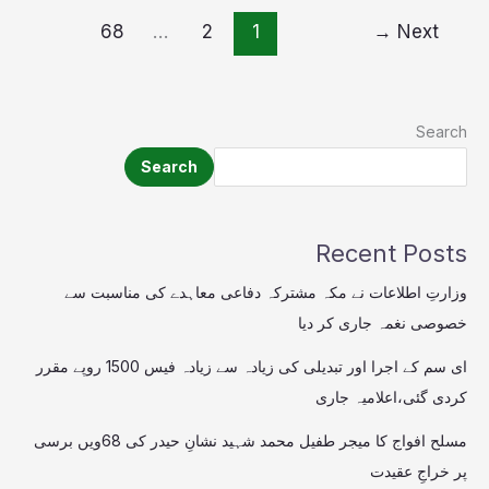
68
…
2
1
→
Next
Search
Search
Recent Posts
وزارتِ اطلاعات نے مکہ مشترکہ دفاعی معاہدے کی مناسبت سے
خصوصی نغمہ جاری کر دیا
ای سم کے اجرا اور تبدیلی کی زیادہ سے زیادہ فیس 1500 روپے مقرر
کردی گئی،اعلامیہ جاری
مسلح افواج کا میجر طفیل محمد شہید نشانِ حیدر کی 68ویں برسی
پر خراجِ عقیدت