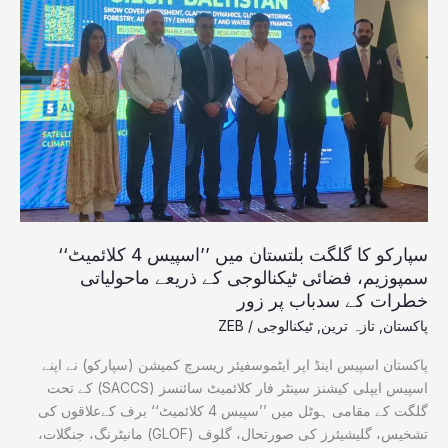
گلگت
بلتستان
میں
’’اسپیس
4
کلائمیٹ‘‘
سمپوزیم،
فضائی
ٹیکنالوجی
کے
ذریعے
سپارکو کا گلگت بلتستان میں ’’اسپیس 4 کلائمیٹ‘‘
ماحولیاتی
سمپوزیم، فضائی ٹیکنالوجی کے ذریعے ماحولیاتی
خطرات
خطرات کے سدباب پر زور
کے
پاکستان
,
تازہ ترین
,
ٹیکنالوجی
/
ZEB
سدباب
پر
پاکستان اسپیس اینڈ اپر ایٹموسفیئر ریسرچ کمیشن (سپارکو) نے اپنے
زور
اسپیس ایپلی کیشنز سینٹر فار کلائمیٹ سائنسز (SACCS) کے تحت
گلگت کے مقامی ہوٹل میں ’’سپیس 4 کلائمیٹ‘‘ برف کےعلاقوں کی
تشخیس، گلیشیئرز کی صورتحال، گلوف (GLOF) مانیٹرنگ، جنگلات،