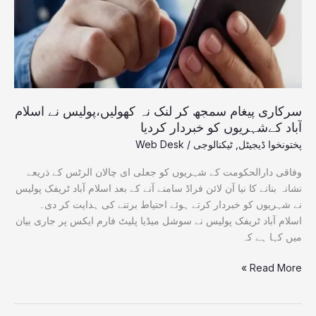
نہ
کھولیں،پولیس
نے
اسلام
آباد
کےشہریوں
کو
سرکاری پیغام سمجھ کر لنک نہ کھولیں،پولیس نے اسلام
خبردار
آباد کےشہریوں کو خبردار کردیا
کردیا
پختونخوا ڈیجیٹل
,
ٹیکنالوجی
/
Web Desk
وفاقی دارالحکومت کے شہریوں کو جعلی ای چالان الرٹس کے ذریعے
نشانہ بنانے کا نیا آن لائن فراڈ سامنے آنے کے بعد اسلام آباد ٹریفک پولیس
نے شہریوں کو خبردار کرتے ہوئے احتیاط برتنے کی ہدایت کر دی۔
اسلام آباد ٹریفک پولیس نے سوشل میڈیا پلیٹ فارم ایکس پر جاری بیان
میں کہا ہے کہ
Read More »