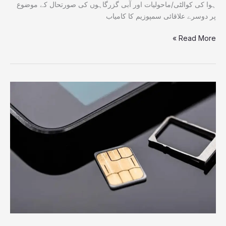
ہوا کی کوالٹی/ماحولیات اور آبی گزرگاہوں کی صورتحال کے موضوع
پر دوسرے علاقائی سمپوزیم کا کامياب
Read More »
پی
ٹی
اے
کا
بڑا
کریک
ڈاؤن،
7
ماہ
میں
لاکھوں
موبائل