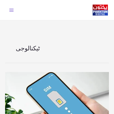
Ski
t
conten
ٹیکنالوجی
ای
سم
کے
اجرا
اور
تبدیلی
کی