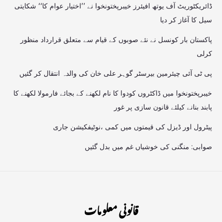
ڈائریکٹوریٹ آف یوتھ افیئرز خیبرپختونخوا نے ’’اختیار عوام کا‘‘ شکایتی
سیل کا آغاز کر دیا
پاکستان بار کونسل نے نئے صوبوں کے قیام سے متعلق قرارداد منظور
کرلی
پی ٹی آئی چیئرمین بیرسٹر گوہر علی خان کی والدہ انتقال کر گئیں
خیبرپختونخوا میں ڈاکٹروں کودوا کا نام لکھنے کے بجائے فارمولا لکھنے کا
پابند بنانے کیلئے قانون سازی پر غور
پیٹرول اور ڈیزل کی قیمتوں میں کمی ،نوٹیفکیشن جاری
صوابی: منگنی کی خوشیاں غم میں بدل گئیں
قانونی معلومات