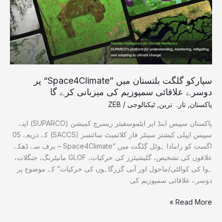
دوسرے
علاقائی
سمپوزیم
کی
میزبانی
کرے
گا
سپارکو گلگت بلتستان میں ”Space4Climate“ پر
دوسرے علاقائی سمپوزیم کی میزبانی کرے گا
پاکستان
,
تازہ ترین
,
ٹیکنالوجی
/
ZEB
پاکستان سپیس اینڈ اپر ایٹموسفیئر ریسرچ کمیشن (SUPARCO) اپنے
سپیس ایپلی کیشنز سینٹر فار کلائمیٹ سائنسز (SACCS) کے ذریعے 05
اگست کو رامادا ہوٹل گلگت میں “Space4Climate – برف سے ڈھکے
علاقوں کی تشخیص، گلیشیئرز کی حرکیات، GLOF مانیٹرنگ، جنگلات،
ہوا کی کوالٹی/ماحول اور آبی گزرگاہوں کی حرکیات” کے موضوع پر
دوسرے علاقائی سمپوزیم کی
Read More »