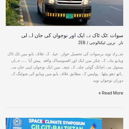
کی
جان
لے
لی
سوات :ٹک ٹاک نے ایک اور نوجوان کی جان لے لی
تازہ ترین
,
ٹیکنالوجی
/
ZEB
شہزاد نوید برسوات کی تحصیل خوازہ خیلہ کے علاقے بابو میں ٹک ٹاک
ویڈیو بنانے کے چکر میں ایک اور افسوسناک واقعہ پیش آیا ہے، جہاں
پستول سے اچانک گولی چلنے کے نتیجے میں ایک نوجوان اپنی جان سے
ہاتھ دھو بیٹھا۔ پولیس کے مطابق علاقے بابو میں ویڈیو کی شوٹنگ کے
دوران نوجوان نوید
Read More »
سپارکو
کا