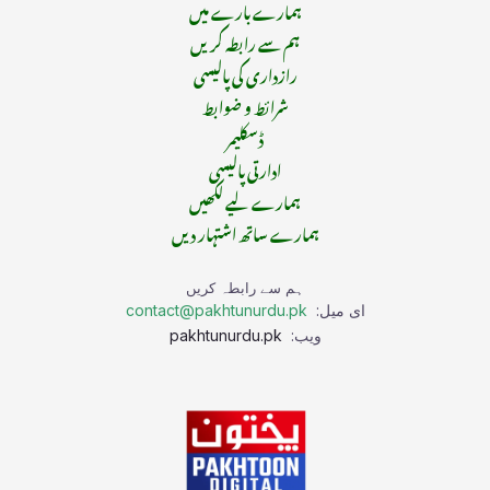
ہمارے بارے میں
ہم سے رابطہ کریں
رازداری کی پالیسی
شرائط و ضوابط
ڈسکلیمر
ادارتی پالیسی
ہمارے لیے لکھیں
ہمارے ساتھ اشتہار دیں
ہم سے رابطہ کریں
ای میل:
contact@pakhtunurdu.pk
ویب:
pakhtunurdu.pk