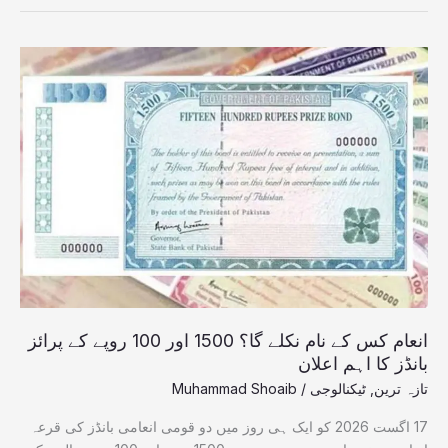
انعام
کس
کے
نام
نکلے
گا؟
1500
اور
100
روپے
کے
پرائز
بانڈز
انعام کس کے نام نکلے گا؟ 1500 اور 100 روپے کے پرائز
کا
بانڈز کا اہم اعلان
اہم
تازہ ترین
,
ٹیکنالوجی
/
Muhammad Shoaib
اعلان
17 اگست 2026 کو ایک ہی روز میں دو قومی انعامی بانڈز کی قرعہ