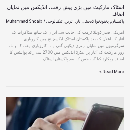
اسٹاک مارکیٹ میں بڑی پیش رفت، انڈیکس میں نمایاں
اضافہ
پاکستان
,
پختونخوا ڈیجیٹل
,
تازہ ترین
,
ٹیکنالوجی
/
Muhammad Shoaib
امریکی صدر ڈونلڈ ٹرمپ کی جانب سے ایران کے ساتھ مذاکرات کے
آغاز کے اعلان کے بعد پاکستان اسٹاک ایکسچینج میں کاروباری
سرگرمیوں میں نمایاں بہتری دیکھی گئی ہے۔ کاروباری ہفتے کے پہلے
روز مارکیٹ کے آغاز پر ہنڈرڈ انڈیکس میں 2700 سے زائد پوائنٹس کا
اضافہ ریکارڈ کیا گیا، جس کے بعد پاکستان اسٹاک
Read More »
سرکاری
پیغام
سمجھ
کر
لنک