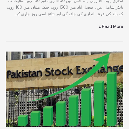
اندازی ہونے جا رہی ہے، جس میں 1500 روپے اور 100 روپے مالیت کے
بانڈز شامل ہیں۔ فیصل آباد میں 1500 روپے جبکہ ملتان میں 100 روپے
کے بانڈ کی قرعہ اندازی کی جائے گی اور نتائج اسی روز جاری کیے
Read More »
اسٹاک
مارکیٹ
میں
بڑی
پیش
رفت،
انڈیکس
میں
نمایاں
اضافہ