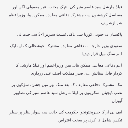
فیلڈ مارشل سید عاصم منیر کی انتھک محنت، غیر معمولی لگن اور
مسلسل کوششوں سے مشترکہ دفاعی معاہدہ ممکن ہوا، وزیراعظم
شہبازشریف
پاکستان نے جنوبی کوریا سے ہاکی ٹیسٹ سیریز 1-3 سے جیت لی
سعودی وزیر خارجہ نے دفاعی معاہدہ مشترکہ خوشحالی کے لیے ایک
اہم سنگِ میل قرار دیدیا
اہم دفاعی معاہدہ ممکن بنانے میں وزیراعظم اور فیلڈ مارشل کا
کردار قابل ستائش ہے، صدر مملکت آصف علی زرداری
مکہ مشترکہ دفاعی معاہدے کے بعد ملک بھر میں جشن، سڑکوں پر
نصب ڈیجیٹل اسکرینوں پر فیلڈ مارشل سید عاصم منیر کی تصاویر
آویزاں
ایف بی آر کا خیبرپختونخوا حکومت کی جانب سے سولر پینلز پر سیلز
ٹیکس شامل نہ کرنے پر سخت اعتراض