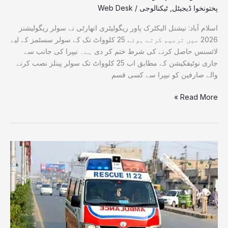
پختونخوا ڈیجیٹل
,
ٹیکنالوجی
/
Web Desk
اسلام آباد: نیشنل الیکٹرک پاور ریگولیٹری اتھارٹی نے سولر ریگولیشنز
2026 میں ترمیم کرتے ہوئے 25 کلوواٹ تک کے سولر سسٹمز کے لیے
لائسنس حاصل کرنے کی شرط ختم کر دی ہے۔ نیپرا کی جانب سے
جاری نوٹیفکیشن کے مطابق اب 25 کلوواٹ تک سولر پینلز نصب کرنے
والے صارفین کو نیپرا سے کسی قسم
Read More »
سوات
:ٹک
ٹاک
نے
ایک
اور
نوجوان