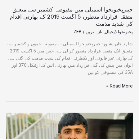
اگست
2019
خیبرپختونخوا اسمبلی میں مقبوضہ کشمیر سے متعلق
کے
متفقہ قرارداد منظور، 5 اگست 2019 کے بھارتی اقدام
بھارتی
کی شدید مذمت
اقدام
پختونخوا ڈیجیٹل
,
تازہ ترین
/
ZEB
کی
شدید
شاہد جان پشاور: خیبرپختونخوا اسمبلی نے مقبوضہ جموں و کشمیر سے
مذمت
متعلق ایک متفقہ قرارداد منظور کر لی ہے، جس میں 5 اگست 2019
کے بھارتی غیر قانونی اور یکطرفہ اقدام کی شدید مذمت کی گئی ہے۔
ایوان میں پیش کی گئی قرارداد میں بھارتی آئین کے آرٹیکل 370 اور
35A کی منسوخی کو بین
Read More »
ویزے
میں
حقائق
چھپانے