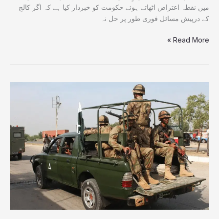
پی
میں نقطہ اعتراض اٹھاتے ہوئے حکومت کو خبردار کیا ہے کہ اگر کالج
اے
کے درپیش مسائل فوری طور پر حل نہ
اپنی
Read More »
ہی
حکومت
کے
خلاف
پھٹ
سیکیورٹی
پڑے
فورسز
کی
بلوچستان
میں
کارروائیاں
،12دہشت
گرد
ہلاک