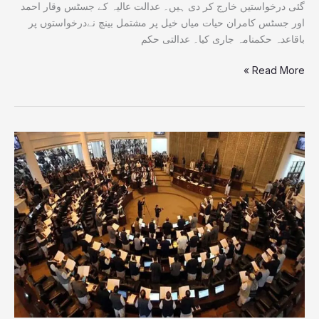
گئی درخواستیں خارج کر دی ہیں۔ عدالت عالیہ کے جسٹس وقار احمد
اور جسٹس کامران حیات میاں خیل پر مشتمل بینچ نےدرخواستوں پر
باقاعدہ حکمنامہ جاری کیا۔ عدالتی حکم
Read More »
خیبرپختونخوا
اسمبلی
میں
مقبوضہ
کشمیر
سے
متعلق
متفقہ
قرارداد
منظور،
5