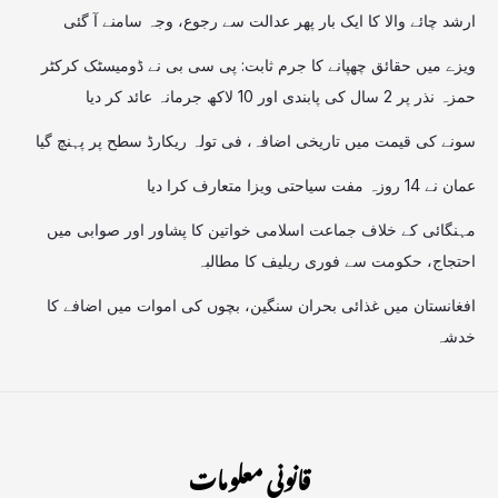
ارشد چائے والا کا ایک بار پھر عدالت سے رجوع، وجہ سامنے آ گئی
ویزے میں حقائق چھپانے کا جرم ثابت: پی سی بی نے ڈومیسٹک کرکٹر
حمزہ نذر پر 2 سال کی پابندی اور 10 لاکھ جرمانہ عائد کر دیا
سونے کی قیمت میں تاریخی اضافہ، فی تولہ ریکارڈ سطح پر پہنچ گیا
عمان نے 14 روزہ مفت سیاحتی ویزا متعارف کرا دیا
مہنگائی کے خلاف جماعت اسلامی خواتین کا پشاور اور صوابی میں
احتجاج، حکومت سے فوری ریلیف کا مطالبہ
افغانستان میں غذائی بحران سنگین، بچوں کی اموات میں اضافے کا
خدشہ
قانونی معلومات