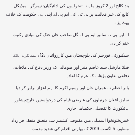
بند کالج اور 2 کروڑ ماہانہ تنخواہوں کی ادائیگیاں: تیمرگرہ میڈیکل
کالج کی غیر فعالیت پر پی ٹی آئی ایم پی اے اپنی ہی حکومت کے خلاف
پھٹ پڑے
اے این پی نے سابق ایم پی اے گل صاحب خان خٹک کی بنیادی رکنیت
ختم کر دی
سیکیورٹی فورسز کی بلوچستان میں کارروائیاں ،12دہشت گرد ہلاک
فیلڈ مارشل سید عاصم منیر اور صومالیہ کے وزیر دفاع کی ملاقات،
دفاعی تعاون بڑھانے کے عزم کا اعادہ
بابر اعظم نے عمران خان اور وسیم اکرم کا اہم اعزاز برابر کر دیا
سابق افغان جرنیلوں کی عارضی قیام کی درخواستیں خارج،پشاور
ہائیکورٹ کا تفصیلی حکمنامہ جاری
خیبرپختونخوا اسمبلی میں مقبوضہ کشمیر سے متعلق متفقہ قرارداد
منظور، 5 اگست 2019 کے بھارتی اقدام کی شدید مذمت