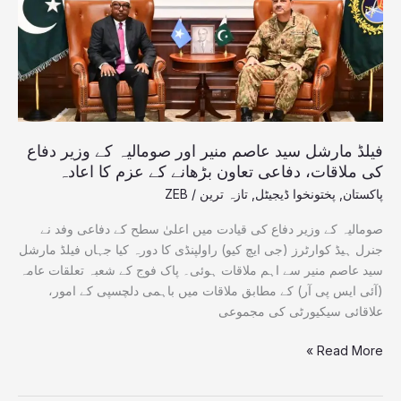
اور
صومالیہ
کے
وزیر
دفاع
کی
ملاقات،
دفاعی
فیلڈ مارشل سید عاصم منیر اور صومالیہ کے وزیر دفاع
تعاون
کی ملاقات، دفاعی تعاون بڑھانے کے عزم کا اعادہ
بڑھانے
پاکستان
,
پختونخوا ڈیجیٹل
,
تازہ ترین
/
ZEB
کے
عزم
صومالیہ کے وزیر دفاع کی قیادت میں اعلیٰ سطح کے دفاعی وفد نے
کا
جنرل ہیڈ کوارٹرز (جی ایچ کیو) راولپنڈی کا دورہ کیا جہاں فیلڈ مارشل
اعادہ
سید عاصم منیر سے اہم ملاقات ہوئی۔ پاک فوج کے شعبہ تعلقات عامہ
(آئی ایس پی آر) کے مطابق ملاقات میں باہمی دلچسپی کے امور،
علاقائی سیکیورٹی کی مجموعی
Read More »