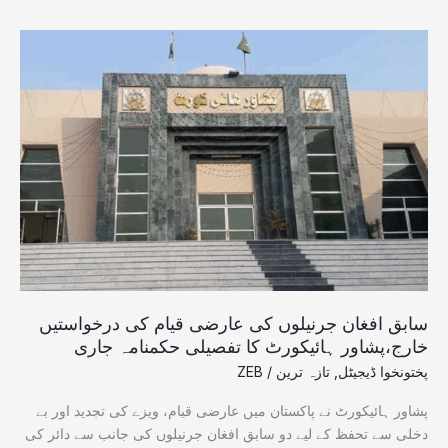
سابق
افغان
جرنیلوں
کی
عارضی
قیام
کی
درخواستیں
خارج،پشاور
ہائیکورٹ
کا
تفصیلی
حکمنامہ
سابق افغان جرنیلوں کی عارضی قیام کی درخواستیں
جاری
خارج،پشاور ہائیکورٹ کا تفصیلی حکمنامہ جاری
پختونخوا ڈیجیٹل
,
تازہ ترین
/
ZEB
پشاور ہائیکورٹ نے پاکستان میں عارضی قیام، ویزے کی تجدید اور بے
دخلی سے تحفظ کے لیے دو سابق افغان جرنیلوں کی جانب سے دائر کی