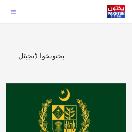
Ski
t
conten
پختونخوا ڈیجیٹل
خیبرپختونخوا
میں
اعلی
افسران
کے
تبادلے
و