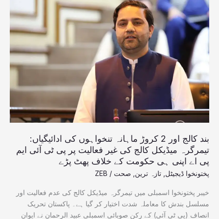
بند
کالج
اور
2
کروڑ
ماہانہ
تنخواہوں
کی
ادائیگیاں:
تیمرگرہ
میڈیکل
کالج
کی
بند کالج اور 2 کروڑ ماہانہ تنخواہوں کی ادائیگیاں:
غیر
تیمرگرہ میڈیکل کالج کی غیر فعالیت پر پی ٹی آئی ایم
فعالیت
پی اے اپنی ہی حکومت کے خلاف پھٹ پڑے
پر
پختونخوا ڈیجیٹل
,
تازہ ترین
,
صحت
/
ZEB
پی
ٹی
خیبر پختونخوا اسمبلی میں تیمرگرہ میڈیکل کالج کی عدم فعالیت اور
آئی
مسلسل بندش کا معاملہ شدت اختیار کر گیا ہے۔ پاکستان تحریک
ایم
انصاف (پی ٹی آئی) کے رکنِ صوبائی اسمبلی عبید الرحمان نے ایوان