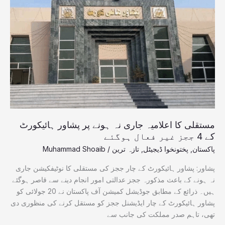
اعلامیہ
جاری
نہ
ہونے
پر
پشاور
ہائیکورٹ
کے
4
ججز
غیر
مستقلی کا اعلامیہ جاری نہ ہونے پر پشاور ہائیکورٹ
فعال
کے 4 ججز غیر فعال ہوگئے
ہوگئے
پاکستان
,
پختونخوا ڈیجیٹل
,
تازہ ترین
/
Muhammad Shoaib
پشاور: پشاور ہائیکورٹ کے چار ججز کی مستقلی کا نوٹیفکیشن جاری
نہ ہونے کے باعث مذکورہ ججز عدالتی امور انجام دینے سے قاصر ہوگئے
ہیں۔ ذرائع کے مطابق جوڈیشل کمیشن آف پاکستان نے 20 جولائی کو
پشاور ہائیکورٹ کے چار ایڈیشنل ججز کو مستقل کرنے کی منظوری دی
تھی، تاہم صدر مملکت کی جانب سے