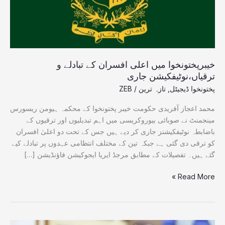
ترقیاں،نوٹیفکیشن
جاری
خیبرپختونخوا میں اعلی افسران کے تبادلے و
ترقیاں،نوٹیفکیشن جاری
پختونخوا ڈیجیٹل
,
تازہ ترین
/
ZEB
محمد اعجاز آفریدی حکومت خیبر پختونخوا کے محکمہ ہیومن ریسورس
مینجمنٹ نے صوبائی بیوروکریسی میں اہم تبدیلیوں اور ترقیوں کے
باضابطہ نوٹیفکیشنز جاری کر دیے ہیں جس کے تحت دو اعلیٰ افسران
کو ترقی دی گئی ہے جبکہ تین کے مختلف انتظامی عہدوں پر تبادلے کیے
گئے ہیں۔ تفصیلات کے مطابق مرجڈ ایریا ایجوکیشن فاؤنڈیشن […]
Read More »