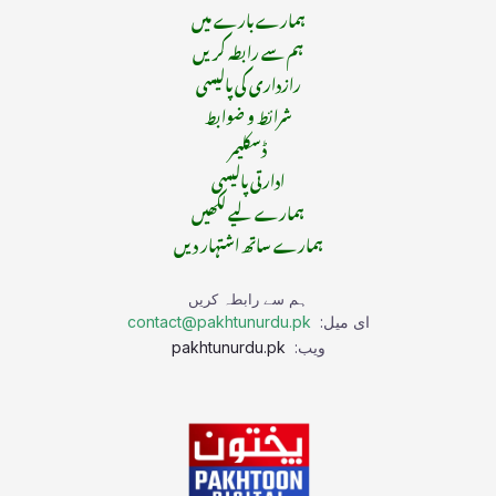
ہمارے بارے میں
ہم سے رابطہ کریں
رازداری کی پالیسی
شرائط و ضوابط
ڈسکلیمر
ادارتی پالیسی
ہمارے لیے لکھیں
ہمارے ساتھ اشتہار دیں
ہم سے رابطہ کریں
ای میل:
contact@pakhtunurdu.pk
ویب:
pakhtunurdu.pk