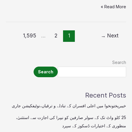
Read More »
1,595
…
2
1
→
Next
Search
Search
Recent Posts
خیبرپختونخوا میں اعلی افسران کے تبادلے و ترقیاں،نوٹیفکیشن جاری
25 کلو واٹ تک کے سولر صارفین کو نیپرا کی اجازت سے استثنیٰ،
منظوری کے اختیارات ڈسکوز کے سپرد