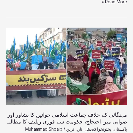
Read More »
جرمانہ
عائد
کر
دیا
مہنگائی
کے
خلاف
جماعت
اسلامی
خواتین
کا
پشاور
اور
صوابی
میں
احتجاج،
حکومت
مہنگائی کے خلاف جماعت اسلامی خواتین کا پشاور اور
سے
صوابی میں احتجاج، حکومت سے فوری ریلیف کا مطالبہ
فوری
پاکستان
,
پختونخوا ڈیجیٹل
,
تازہ ترین
/
Muhammad Shoaib