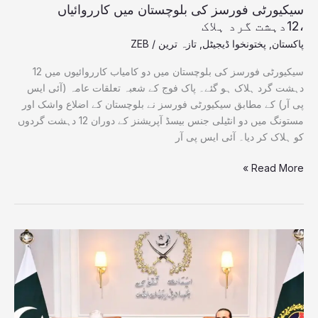
سیکیورٹی فورسز کی بلوچستان میں کارروائیاں
،12دہشت گرد ہلاک
پاکستان
,
پختونخوا ڈیجیٹل
,
تازہ ترین
/
ZEB
سیکیورٹی فورسز کی بلوچستان میں دو کامیاب کارروائیوں میں 12
دہشت گرد ہلاک ہو گئے۔ پاک فوج کے شعبہ تعلقات عامہ (آئی ایس
پی آر) کے مطابق سیکیورٹی فورسز نے بلوچستان کے اضلاع واشک اور
مستونگ میں دو انٹیلی جنس بیسڈ آپریشنز کے دوران 12 دہشت گردوں
کو ہلاک کر دیا۔ آئی ایس پی آر
Read More »
فیلڈ
مارشل
سید
عاصم
منیر