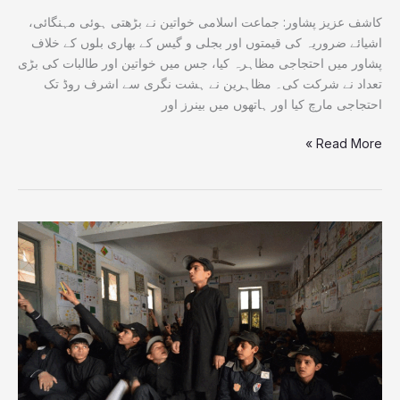
ریلیف
کا
کاشف عزیز پشاور: جماعت اسلامی خواتین نے بڑھتی ہوئی مہنگائی،
مطالبہ
اشیائے ضروریہ کی قیمتوں اور بجلی و گیس کے بھاری بلوں کے خلاف
پشاور میں احتجاجی مظاہرہ کیا، جس میں خواتین اور طالبات کی بڑی
تعداد نے شرکت کی۔ مظاہرین نے ہشت نگری سے اشرف روڈ تک
احتجاجی مارچ کیا اور ہاتھوں میں بینرز اور
Read More »
خیبر
پختونخوا
کے
سرکاری
سکولوں
میں
سہولیات
کی
بہتری،