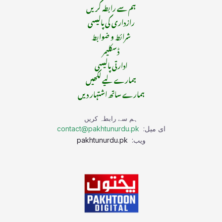
ہم سے رابطہ کریں
رازداری کی پالیسی
شرائط و ضوابط
ڈسکلیمر
ادارتی پالیسی
ہمارے لیے لکھیں
ہمارے ساتھ اشتہار دیں
ہم سے رابطہ کریں
ای میل:
contact@pakhtunurdu.pk
ویب:
pakhtunurdu.pk