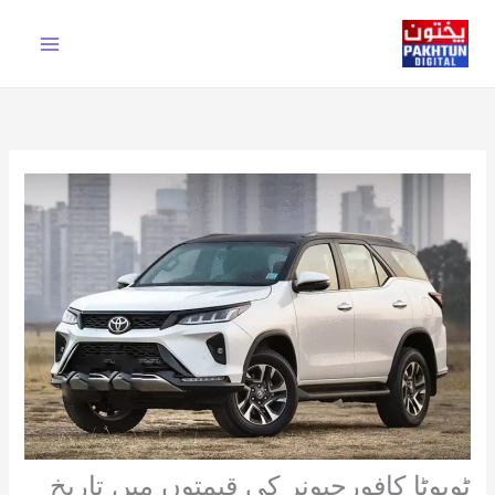
Ski
t
conten
ٹويوٹا کافورچیونر کی قیمتوں میں تاریخ