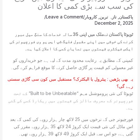
کی سب سے بڑی کمی کا اعلان
پاکستان
,
تازہ ترین
,
کاروبار
/
Leave a Comment
/
December 2, 2025
ٹویوٹا پاکستان نےملک میں اپنی 35 سالہ خدمات کا سنگِ میل عبور
کرنے کی خوشی میں اپنی مقبول فلیگ شپ ایس یو وی فورچیونر کی
ایکس فیکٹری قیمتوں میں نمایاں کمی کا اعلان کیا ہے۔
کمپنی کے مطابق یہ رعایت محدود مدت کے لیے ہے جو خریداروں کو
غیر معمولی کم قیمت پر گاڑی حاصل کرنے کا موقع فراہم کرے گی۔
یہ بھی پڑھیں :
پیٹرول یا الیکٹرک؟ مستقبل میں کون سی گاڑی سستی
رہے گی؟
ٹویوٹا کی نئی پروموشنل مہم “Built to be Unbeatable” کے تحت
فورچیونر کے معروف ماڈلز کی قیمتوں میں ریکارڈ کمی کی گئی
ہے۔
فورچیونر جی کے نرخوں میں 25 لاکھ چار ہزار روپے کی کمی کے بعد
اس ماڈل کی نئی قیمت ایک کروڑ 24 لاکھ 35 ہزار روپے مقرر کی
گئی ہے، جو اس سے قبل ایک کروڑ 49 لاکھ 39 ہزار روپے تھی۔