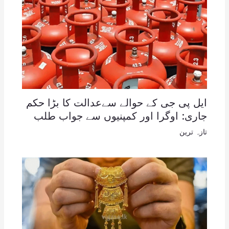
ایل پی جی کے حوالے سےعدالت کا بڑا حکم
جاری: اوگرا اور کمپنیوں سے جواب طلب
تازہ ترین