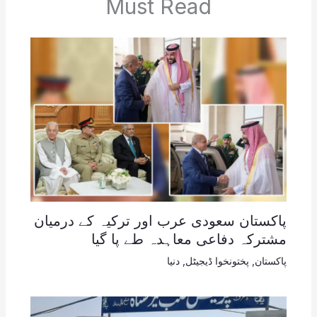
Must Read
پاکستان سعودی عرب اور ترکیہ کے درمیان
مشترکہ دفاعی معاہدہ طے پا گیا
پاکستان
,
پختونخوا ڈیجیٹل
,
دنیا