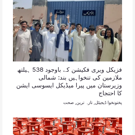
فزیکل ویری فکیشن کے باوجود 538 ہیلتھ
ملازمین کی تنخواہیں بند: شمالی
وزیرستان میں پیرا میڈیکل ایسوسی ایشن
کا احتجاج
پختونخوا ڈیجیٹل
,
تازہ ترین
,
صحت