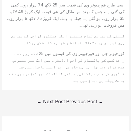
اسی طرح فورچیونر وی کی قیمت میں 25 لاکھ 74 ہزار روپے کمی
کی گئی ہے، جس کے بعد اس ماڈل کی نئی قیمت ایک کروڑ 49 لاکھ
35 ہزار روپے ہو گئی ہے جبکہ یہ پہلے ایک کروڑ 75 لاکھ 9 ہزار روپے
میں فروخت ہو رہی تھی۔
کمپنی کے مطابق تمام قیمتیں ایکس فیکٹری کراچی کے مطابق
ہیں اور ان پر متعلقہ شرائط و ضوابط کا اطلاق ہوگا۔
فورچیونر جی اور فورچیونر وی کی قیمتوں میں 25 لاکھ روپے سے
زائد کمی کو پاکستان کی آٹو انڈسٹری میں ایک غیر معمولی
قدم قرار دیا جا رہا ہے خاص طور پر ایسے ماحول میں جب
گاڑیوں کی طلب مہنگائی، مہنگی فنانسنگ اور کمزور روپے کے
باعث پہلے ہی دباؤ میں ہے۔
→
Next Post
Previous Post
←