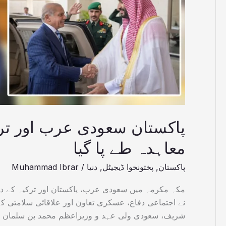
پا
گیا
پاکستان سعودی عرب اور تر
معاہدہ طے پا گیا
پاکستان
,
پختونخوا ڈیجیٹل
,
دنیا
/
Muhammad Ibrar
مکہ مکرمہ میں سعودی عرب، پاکستان اور ترکیہ کے د
نے اجتماعی دفاع، عسکری تعاون اور علاقائی سلامتی ک
شریف، سعودی ولی عہد و وزیراعظم محمد بن سلمان او