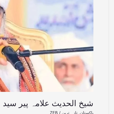
حسین
الدین
شاہ
انتقال
کر
گئے
شیخ الحدیث علامہ پیر سید ح
پاکستان
,
تازہ ترین
/
ZEB