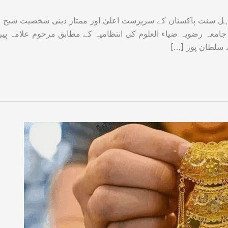
اہل سنت پاکستان کے سرپرست اعلیٰ اور ممتاز دینی شخصیت شیخ
 جامعہ رضویہ ضیاء العلوم کی انتظامیہ کے مطابق مرحوم علامہ پیر