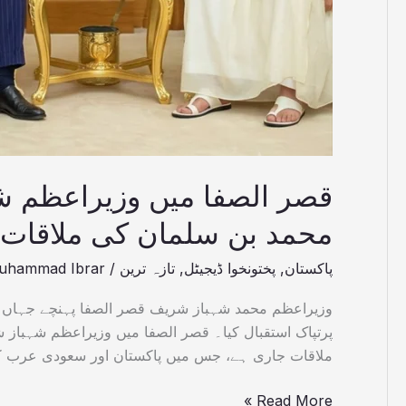
سلمان
کی
ملاقات،
فیلڈ
مارشل
عاصم
منیر
بھی
قصر الصفا میں وزیراعظم ش
موجود
محمد بن سلمان کی ملاقات،
پاکستان
,
پختونخوا ڈیجیٹل
,
تازہ ترین
/
uhammad Ibrar
وزیراعظم محمد شہباز شریف قصر الصفا پہنچے جہاں س
پرتپاک استقبال کیا۔ قصر الصفا میں وزیراعظم شہباز
ملاقات جاری ہے، جس میں پاکستان اور سعودی عرب کے
Read More »