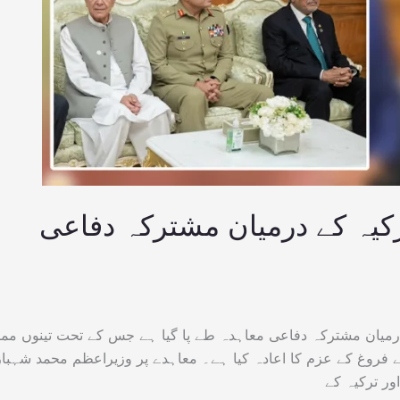
کیہ کے درمیان مشترکہ دفاعی
رمیان مشترکہ دفاعی معاہدہ طے پا گیا ہے جس کے تحت تینوں مما
ے فروغ کے عزم کا اعادہ کیا ہے۔ معاہدے پر وزیراعظم محمد شہباز
ر ترکیہ کے