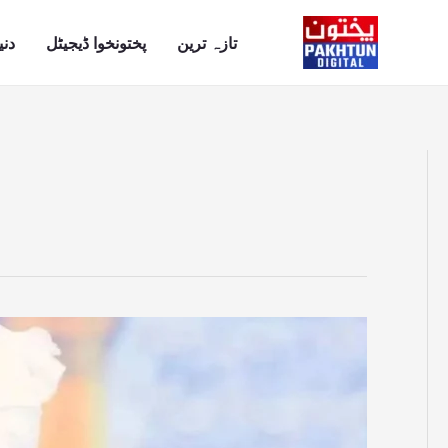
Ski
t
تازہ ترین
پختونخوا ڈیجیٹل
دنی
conten
شیخ
الحدیث
علامہ
پیر
سید