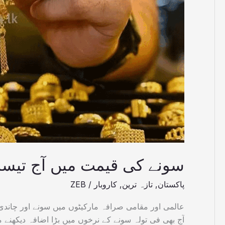
بڑا
اضافہ
سونے کی قیمت میں آج تیسر
پاکستان
,
تازہ ترین
,
کاروبار
/
ZEB
عالمی اور مقامی صرافہ مارکیٹوں میں سونے اور چاند
آج بھی فی تولہ سونے کے نرخوں میں بڑا اضافہ دیکھنے 