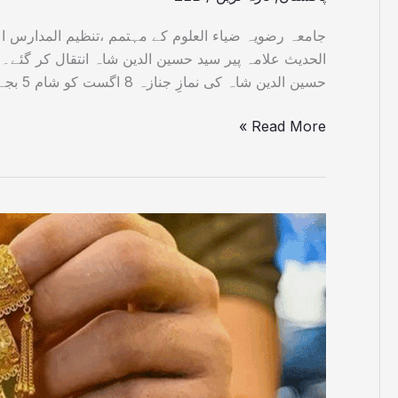
جامعہ رضویہ ضیاء العلوم کے مہتمم ،تنظیم المدارس 
الحدیث علامہ پیر سید حسین الدین شاہ انتقال کر گئے۔
حسین الدین شاہ کی نمازِ جنازہ 8 اگست کو شام 5 بجے سلطان پور […]
Read More »
سونے
کی
قیمت
میں
آج
تیسرے
روز
بھی