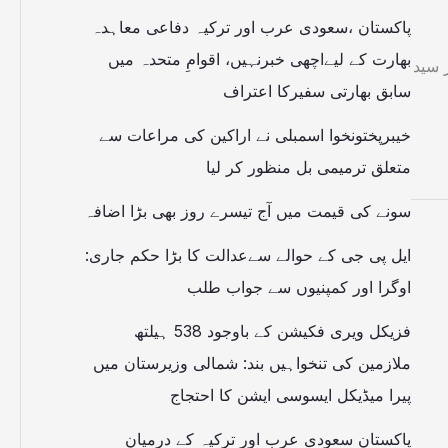
پاکستان ،سعودی عرب اور ترکیہ دفاعی معاہدہ
بھارت کے لیےاچھی خبرنہیں، اقوامِ متحدہ میں
 سید
سابق بھارتی سفیرکا اعتراف
خیبرپختونخوا اسمبلی نے اراکین کی مراعات سے
متعلق ترمیمی بل منظور کر لیا
سونے کی قیمت میں آج تیسرے روز بھی بڑا اضافہ
ایل پی جی کے حوالے سےعدالت کا بڑا حکم جاری:
اوگرا اور کمپنیوں سے جواب طلب
فزیکل ویری فکیشن کے باوجود 538 ہیلتھ
ملازمین کی تنخواہیں بند: شمالی وزیرستان میں
پیرا میڈیکل ایسوسی ایشن کا احتجاج
پاکستان سعودی عرب اور ترکیہ کے درمیان