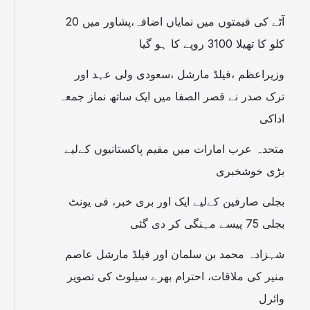
آٹے کی قیمتوں میں نمایاں اضافہ،پشاور میں 20
کلو کا تھیلا 3100 روپے کا ہو گیا
وزیراعظم ،فیلڈ مارشل ،سعودی ولی عہد اور
ترک صدر نے قصر الصفا میں ایک ساتھ نماز جمعہ
اداکی
متحدہ عرب امارات میں مقیم پاکستانیوں کےلیے
بڑی خوشخبری
بجلی صارفین کےلیے ایک اور بری خبر، فی یونٹ
بجلی 75 پیسے مہنگی کر دی گئی
شہزادہ محمد بن سلمان اور فیلڈ مارشل عاصم
منیر کی ملاقات، احترام بھرے سیلوٹ کی تصویر
وائرل