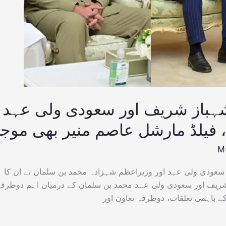
ہباز شریف اور سعودی ولی عہد
 فیلڈ مارشل عاصم منیر بھی موجو
M
عودی ولی عہد اور وزیراعظم شہزادہ محمد بن سلمان نے ان کا
 شریف اور سعودی ولی عہد محمد بن سلمان کے درمیان اہم دوطرف
 باہمی تعلقات، دوطرفہ تعاون اور