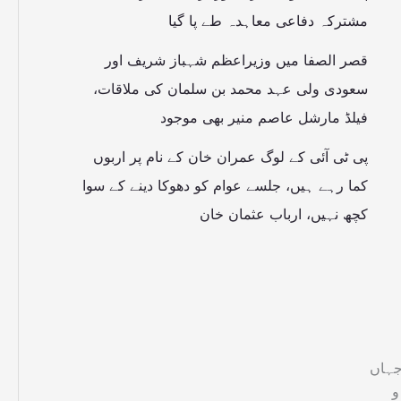
مشترکہ دفاعی معاہدہ طے پا گیا
قصر الصفا میں وزیراعظم شہباز شریف اور
سعودی ولی عہد محمد بن سلمان کی ملاقات،
فیلڈ مارشل عاصم منیر بھی موجود
پی ٹی آئی کے لوگ عمران خان کے نام پر اربوں
کما رہے ہیں، جلسے عوام کو دھوکا دینے کے سوا
کچھ نہیں، ارباب عثمان خان
جہاں
و