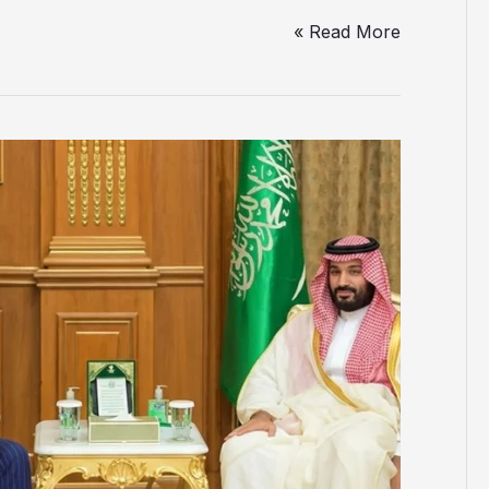
Read More »
قصر
الصفا
میں
وزیراعظم
شہباز
شریف
اور
سعودی
ولی
عہد
محمد
بن