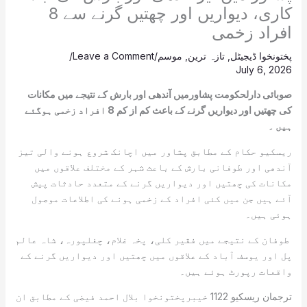
کاری، دیواریں اور چھتیں گرنے سے 8
افراد زخمی
پختونخوا ڈیجیٹل
,
تازہ ترین
,
موسم
/
Leave a Comment
/
July 6, 2026
صوبائی دارلحکومت پشاورمیں آندھی اور بارش کے نتیجے میں مکانات
کی چھتیں اور دیواریں گرنے کے باعث کم از کم 8 افراد زخمی ہوگئے
ہیں ۔
ریسکیو حکام کے مطابق پشاور میں اچانک شروع ہونے والی تیز
آندھی اور طوفانی بارش کے باعث شہر کے مختلف علاقوں میں
مکانات کی چھتیں اور دیواریں گرنے کے متعدد حادثات پیش
آئے ہیں جن میں کئی افراد کے زخمی ہونے کی اطلاعات موصول
ہوئی ہیں۔
طوفان کے نتیجے میں فقیر کلی، پخہ غلام، چغلپورہ، شاہ عالم
پل اور یوسف آباد کے علاقوں میں چھتیں اور دیواریں گرنے کے
واقعات رپورٹ ہوئے ہیں۔
ترجمان ریسکیو 1122 خیبرپختونخوا بلال احمد فیضی کے مطابق ان