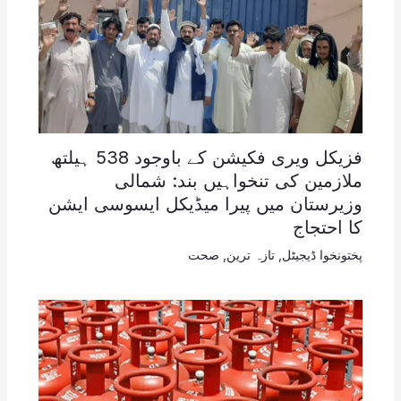
فزیکل ویری فکیشن کے باوجود 538 ہیلتھ
ملازمین کی تنخواہیں بند: شمالی
وزیرستان میں پیرا میڈیکل ایسوسی ایشن
کا احتجاج
پختونخوا ڈیجیٹل
,
تازہ ترین
,
صحت