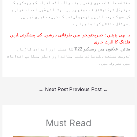
مختلف حادثات میں زخمی ہونے والے آٹھ افراد کو ریسکیو کے
میڈیکل ٹیکنیشنز نے موقع پر ہی ابتدائی طبی امداد فراہم
کی جس کے بعد انہیں ایمبولینسز کے ذریعے فوری طور پر
ہسپتال منتقل کیا جا رہا ہے۔
یہ بھی پڑھیں :
خیبرپختونخوا میں طوفانی بارشوں کی پیشگوئی،اربن
فلڈنگ کا الرٹ جاری
متاثرہ علاقوں میں ریسکیو 1122 کا عملہ اور امدادی گاڑیاں
تدوست مستعدی کے ساتھ ملبہ ہٹانے اور دیگر ہنگامی اقدامات
میں مصروف ہیں۔
→
Next Post
Previous Post
←
Must Read