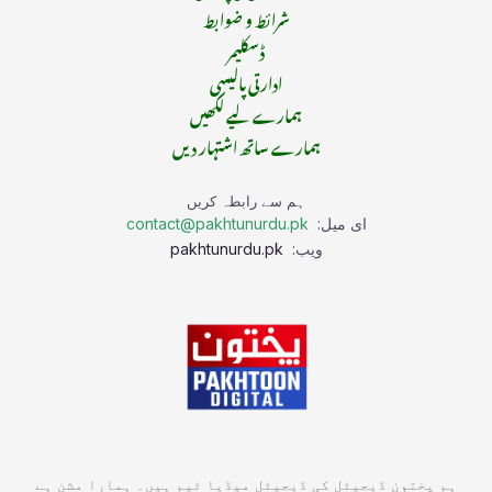
شرائط و ضوابط
ڈسکلیمر
ادارتی پالیسی
ہمارے لیے لکھیں
ہمارے ساتھ اشتہار دیں
ہم سے رابطہ کریں
ای میل:
contact@pakhtunurdu.pk
ویب:
pakhtunurdu.pk
ہم پختون ڈیجیٹل کی ڈیجیٹل میڈیا ٹیم ہیں۔ ہمارا مشن ہے