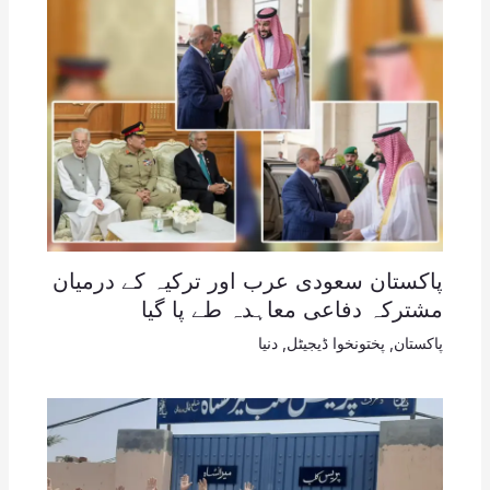
پاکستان سعودی عرب اور ترکیہ کے درمیان
مشترکہ دفاعی معاہدہ طے پا گیا
پاکستان
,
پختونخوا ڈیجیٹل
,
دنیا