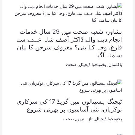
پشاور، شعبۂ صحت میں 29 سال خدمات
انجام دینے والے ڈاکٹر آصف شاہ عہدے سے
فارغ، وجہ کیا بنی؟ معروف سرجن کا بیان
سامنے آگیا
پاکستان
,
پختونخوا ڈیجیٹل
,
صحت
ٹیچنگ ہسپتالوں میں گریڈ 17 کی سرکاری
نوکریاں، نئی آسامیوں پر بھرتی شروع
پختونخوا ڈیجیٹل
,
تازہ ترین
,
صحت