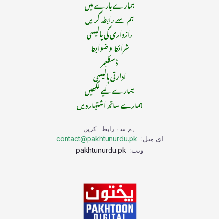
ہمارے بارے میں
ہم سے رابطہ کریں
رازداری کی پالیسی
شرائط و ضوابط
ڈسکلیمر
ادارتی پالیسی
ہمارے لیے لکھیں
ہمارے ساتھ اشتہار دیں
ہم سے رابطہ کریں
ای میل:
contact@pakhtunurdu.pk
ویب:
pakhtunurdu.pk