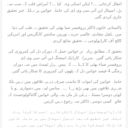
انتقال کرجاتی ہے؟ لیکن اسکی وجہ کیا ہے؟ امراض قلب کے سب سے
بڑے اسپتال این آئی سی وی ڈی کی حاملہ خواتین پر تہلکہ خیز تحقیق
جاری کردی گئی۔
پاکستانی خاتون ڈاکٹر پروفیسر صبا بھٹی کی تحقیق نے طب کی دنیا
میں ہلچل مچادی، عالمی جریدے یورپین سائنس کانگریس اور امریکن
کالج آف کارڈیولوجی نے تحقیق شائع کردی۔
تحقیق کے مطابق زیادہ تر خواتین حمل کے دوران دل کی کمزوری کی
شکار پائی گئیں۔ سربراہ کارڈیک امیجنگ این آئی سی وی ڈی
پروفیسر صباء بھٹی کا کہنا ہے کہ بیس ہزار ٹیسٹ میں سے دوران
زچگی 4 فیصد خواتین دل کے پٹھوں کی کمزوری کا شکار پائی گئیں۔
حاملہ خواتین کی اموات کا تناسب صرف دیہی علاقوں میں نہیں بلکہ
شہری علاقوں میں بھی بڑھ رہا ہے۔ سانس لینے میں دشواری ہو یا
کوئی دوسرا مسئلہ، پہلی بار ماں بننے والی خواتین گائناکولوجسٹ کے
علاوہ کسی دوسرے ڈاکٹر سے رجوع نہیں کرتیں۔
کارڈیالوجسٹ سول اسپتال ڈاکٹر شازیہ احمد کا کہنا ہے کہ
تہلکہ خیز تحقیق کے بعد اب سول اسپتال میں ہر حاملہ خاتون
کا دل کا ٹیسٹ کیا جارہا ہے، دیگر اسپتالوں میں بھی یہ