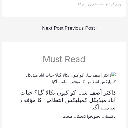
پروگرام جلد شروع ہوگا۔
→
Next Post
Previous Post
←
Must Read
ڈاکٹر آصف شاہ کو کیوں نکالا گیا؟ حیات
آباد میڈیکل کمپلیکس انتظامیہ کا مؤقف
سامنے آگیا
پاکستان
,
پختونخوا ڈیجیٹل
,
صحت