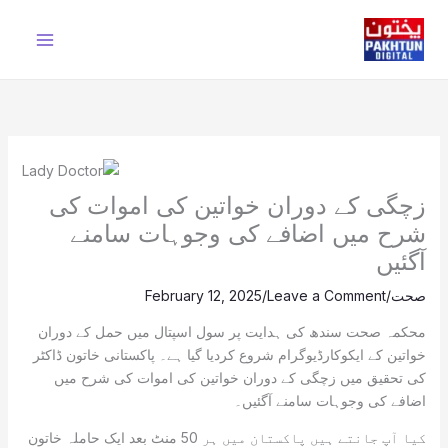
Ski
t
conten
زچگی کے دوران خواتین کی اموات کی
شرح میں اضافے کی وجوہات سامنے
آگئیں
صحت
/
Leave a Comment
/
February 12, 2025
محکمہ صحت سندھ کی ہدایت پر سول اسپتال میں حمل کے دوران
خواتین کے ایکوکارڈیوگرام شروع کردیا گیا ہے۔ پاکستانی خاتون ڈاکٹر
کی تحقیق میں زچگی کے دوران خواتین کی اموات کی شرح میں
اضافے کی وجوہات سامنے آگئیں۔
کیا آپ جانتے ہیں پاکستان میں ہر 50 منٹ بعد ایک حاملہ خاتون