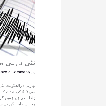
نئی دہلی میں صبح 
دنیا
/
eave a Comment
بھارتی دارالحکومت نئ
میں 4.0 کی شدت
زلزلے کی زیر زمین گہ
وجہ سے اپنے گھروں سے 