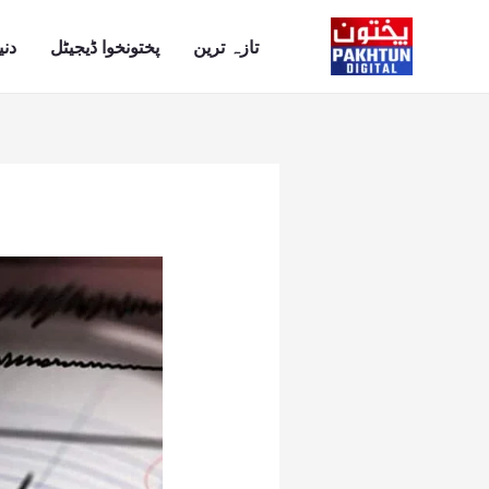
Ski
t
تازہ ترین
پختونخوا ڈیجیٹل
دنی
conten