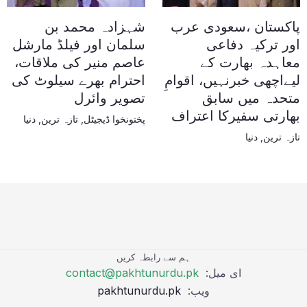
پاکستان ،سعودی عرب
شہزادہ محمد بن
اور ترکیہ دفاعی
سلمان اور فیلڈ مارشل
معاہدہ بھارت کے
عاصم منیر کی ملاقات،
لیےاچھی خبرنہیں، اقوامِ
احترام بھرے سیلوٹ کی
متحدہ میں سابق
تصویر وائرل
بھارتی سفیرکا اعتراف
پختونخوا ڈیجیٹل
,
تازہ ترین
,
دنیا
تازہ ترین
,
دنیا
ہم سے رابطہ کریں
ای میل:
contact@pakhtunurdu.pk
ویب:
pakhtunurdu.pk