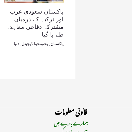
پاکستان سعودی عرب
اور ترکیہ کے درمیان
مشترکہ دفاعی معاہدہ
طے پا گیا
پاکستان
,
پختونخوا ڈیجیٹل
,
دنیا
قانونی معلومات
ہمارے بارے میں
ہم سے رابطہ کریں