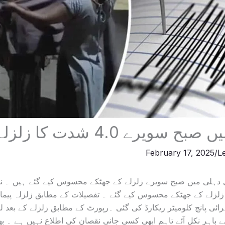
سویرے 4.0 شدت کا زلزلہ
February 17, 2025
/
L
ی دہلی میں صبح سویرے زلزلے کے جھٹکے محسوس کیے گئے ہیں ۔ ن
 کے زلزلے کے جھٹکے محسوس کیے گئے ۔ تفصیلات کے مطابق زلزلہ پیما 
رائی پانچ کلومیٹر ریکارڈ کی گئی ۔رپورٹ کے مطابق زلزلے کے بع
باہر نکل آئے تاہم ابھی کسی جانی نقصان کی اطلاع نہیں ہے ۔ بھار