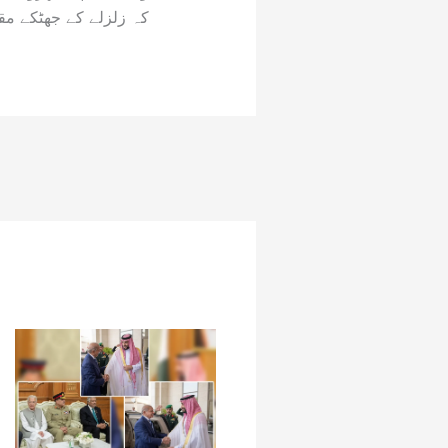
کہ زلزلے کے جھٹکے مقامی وقت کے مطابق 