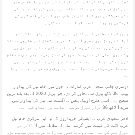
تجزیہ کاروں کا کہنا ہے کہ مارکیٹ کی نظریں بالخصوص چین
میں تیل کی طلب میں ممکنہ اضافے پر ہیں، کیونکہ دنیا کی
بڑی معیشتوں میں توانائی کی طلب میں تبدیلی خام تیل کی
قیمتوں پر براہ راست اثر انداز ہو سکتی ہے۔
رپورٹس کے مطابق امریکا اور ایران کے درمیان مذاکرات،
آبنائے ہرمز میں بحری آمدورفت کی صورتحال اور خلیجی ممالک
سے تیل کی برآمدات کی بحالی عالمی منڈی کے اہم عوامل بن
چکے ہیں۔ جاپانی ملکیت کے سپر ٹینکرز بھی سعودی عرب سے خام
تیل لے کر آبنائے ہرمز کے راستے روانگی کے لیے تیار ہیں،
جسے عالمی سپلائی کے حوالے سے اہم پیش رفت قرار دیا جا رہا
ہے
دوسری جانب متحدہ عرب امارات نے جون میں خام تیل کی پیداوار
یومیہ 38 لاکھ بیرل سے تجاوز کر دی، جو اپریل 2020 کے بعد بلند ترین
سطح ہے۔ اسی طرح اوپیک پلس نے اگست سے تیل کی پیداوار میں
مزید 1 لاکھ 88 ہزار بیرل یومیہ اضافے پر اتفاق کیا ہے۔
ادھر سعودی عرب نے ایشیائی خریداروں کے لیے اپنے مرکزی خام تیل
عرب لائٹ کی قیمت میں گزشتہ ماہ کے مقابلے میں 11 ڈالر فی
بیرل کمی کی ہے، جسے دو دہائیوں سے زائد عرصے میں سب سے بڑی