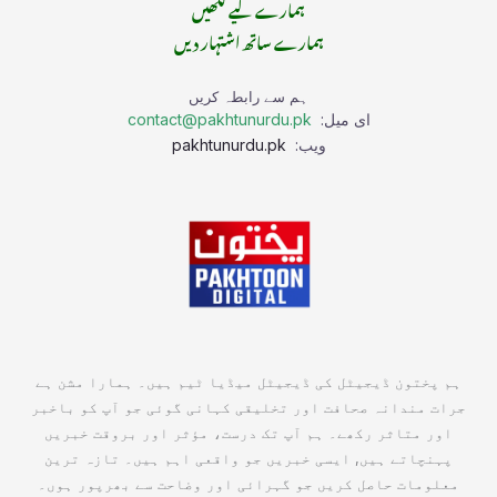
ہمارے لیے لکھیں
ہمارے ساتھ اشتہار دیں
ہم سے رابطہ کریں
ای میل:
contact@pakhtunurdu.pk
ویب:
pakhtunurdu.pk
ہم پختون ڈیجیٹل کی ڈیجیٹل میڈیا ٹیم ہیں۔ ہمارا مشن ہے
جرات مندانہ صحافت اور تخلیقی کہانی گوئی جو آپ کو باخبر
اور متاثر رکھے۔ ہم آپ تک درست، مؤثر اور بروقت خبریں
پہنچاتے ہیں, ایسی خبریں جو واقعی اہم ہیں۔ تازہ ترین
معلومات حاصل کریں جو گہرائی اور وضاحت سے بھرپور ہوں۔