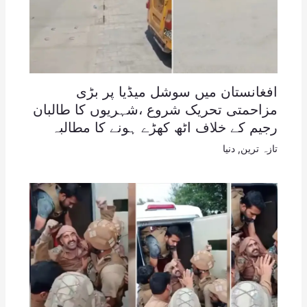
افغانستان میں سوشل میڈیا پر بڑی
مزاحمتی تحریک شروع ،شہریوں کا طالبان
رجیم کے خلاف اٹھ کھڑے ہونے کا مطالبہ
تازہ ترین
,
دنیا