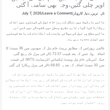
اوپر چلی گئیں،وجہ بھی سامنے آ گئی
تازہ ترین
,
دنیا
,
کاروبار
/
Leave a Comment
/
July 7, 2026
عالمی مارکیٹ میں منگل کے روز خام تیل کی قیمتوں میں اضافہ
ریکارڈ کیا گیا، تاہم مشرق وسطیٰ میں کشیدگی میں کمی اور
عالمی سطح پر تیل کی سپلائی بڑھنے کے امکانات کے باعث قیمتوں
میں تیزی محدود رہی ہے۔
عالمی رپورٹس کے مطابق برینٹ خام تیل کے سودوں میں 38 سینٹ کا
اضافہ ہوا، جس کے بعد قیمت 72.37 ڈالر فی بیرل تک پہنچ گئی،
جبکہ امریکی خام تیل ویسٹ ٹیکساس انٹرمیڈیٹ (WTI) کی قیمت
میں 30 سینٹ اضافے کے بعد یہ 68.85 ڈالر فی بیرل ریکارڈ کی گئی۔
ماہرین کے مطابق عالمی تیل مارکیٹ اس وقت کئی عوامل کے
درمیان توازن قائم کرنے کی کوشش کر رہی ہے۔ ایک جانب سپلائی
کی بحالی اور پیداوار میں اضافے کے امکانات نے قیمتوں پر
دباؤ رکھا ہوا ہے، جبکہ دوسری جانب امریکا اور ایران کے
تعلقات میں غیر یقینی صورتحال کے باعث سرمایہ کار محتاط
رویہ اختیار کیے ہوئے ہیں۔