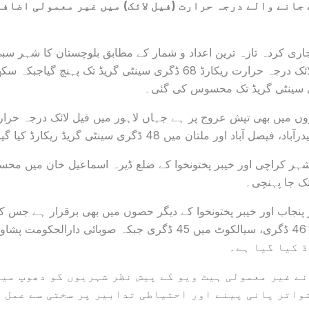
جانے والے درجہ حرارت (فیل لائک) میں غیر معمولی اضافہ
ی کردہ تازہ ترین اعداد و شمار کے مطابق بلوچستان کا شہر سبی
ہر کراچی اور خیبر پختونخوا کے ضلع ڈیرہ اسماعیل خان میں مح
پنجاب اور خیبر پختونخوا کے دیگر حصوں میں بھی برقرار ہے جس ک
 کیا گیا ہے۔
ے غیر معمولی ہیٹ ویو کے پیش نظر شہریوں کو دھوپ میں
واتر پانی پینے اور احتیاطی تدابیر پر سختی سے عمل ک