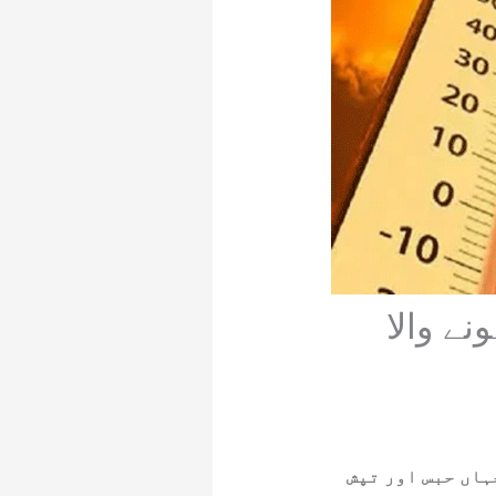
ے والا
ہاں حبس اور تپش