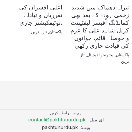
تیراہ دھماکے میں شدید
اعلی افسران کی
زخمی ہونے کے بعد بھی
تقرریاں و تبادلے
کمانڈنگ آفیسر لیفٹیننٹ
،نوٹیفکیشنز جاری
کرنل شاہد علی کا عزم
پاکستان
,
تازہ ترین
و حوصلہ قائم، جوانوں
کی قیادت جاری رکھی
پاکستان
,
پختونخوا ڈیجیٹل
,
تازہ
ترین
ہم سے رابطہ کریں
ای میل:
contact@pakhtunurdu.pk
ویب:
pakhtunurdu.pk