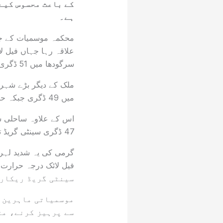
کے باعث محسوس کیے 
ہے۔
محکمہ موسمیات کے جار
سرگودھا میں 51 ڈگری سینٹی گریڈ تک محسوس کی گئی۔
میں 49 ڈگری جبکہ حیدرآباد، فیصل آباد اور ملتان میں 48 ڈگری سینٹی گریڈ ریکارڈ کیا گیا۔
اس کے علاوہ ساحلی ش
47 ڈگری سینٹی گریڈ تک جا پہنچی۔
گرمی کی یہ شدید لہر 
سینٹی گریڈ ریکارڈ
موسمیاتی ماہرین ن
سے پرہیز کرنے، مت