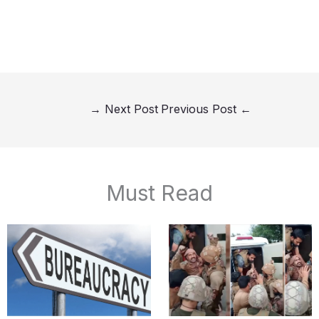
→
Next Post
Previous Post
←
Must Read