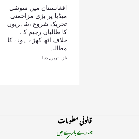
افغانستان میں سوشل
میڈیا پر بڑی مزاحمتی
تحریک شروع ،شہریوں
کا طالبان رجیم کے
خلاف اٹھ کھڑے ہونے کا
مطالبہ
تازہ ترین
,
دنیا
قانونی معلومات
ہمارے بارے میں