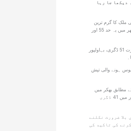
 دیکھا جا رہا
 ملک کا گرم ترین
علاقہ رہا جہاں فیل لائک درجہ حرارت ریکارڈ 68 ڈگری سینٹی گریڈ تک پہنچ گیاجبکہ سکھر میں یہ حد 55 اور
ملک کے دیگر بڑے شہروں میں بھی تپش عروج پر ہے جہاں لاہور میں فیل لائک درجہ حرارت 51 ڈگری، بہاولپور
سوس ہونے والی تپش
ے مطابق بھکر میں
فیل لائک درجہ حرارت 46 ڈگری، سیالکوٹ میں 45 ڈگری جبکہ صوبائی دارالحکومت پشاور میں 41 ڈگری
 بلا ضرورت نکلنے
رنے کی تاکید کی