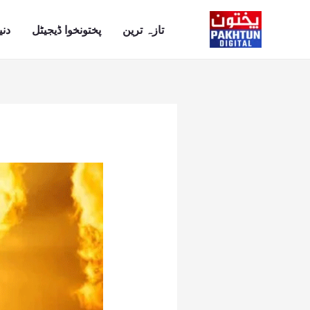
Ski
t
تازہ ترین
پختونخوا ڈیجیٹل
دنی
conten