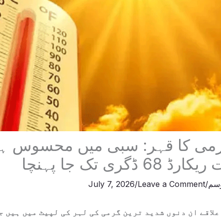
می کا قہر: سبی میں محسوس ہون
ڈگری تک جا پہنچا
سم
/
Leave a Comment
/
July 7, 2026
لاقے ان دنوں شدید ترین گرمی کی لہر کی لپیٹ میں ہیں ج