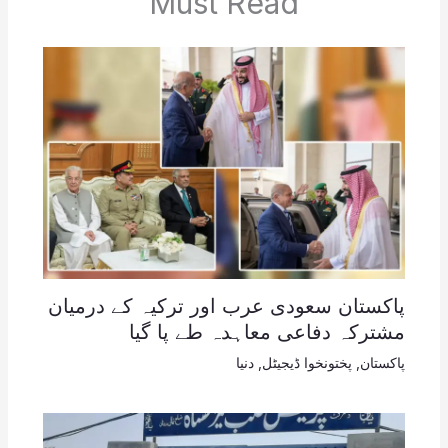
Must Read
پاکستان سعودی عرب اور ترکیہ کے درمیان
مشترکہ دفاعی معاہدہ طے پا گیا
پاکستان
,
پختونخوا ڈیجیٹل
,
دنیا