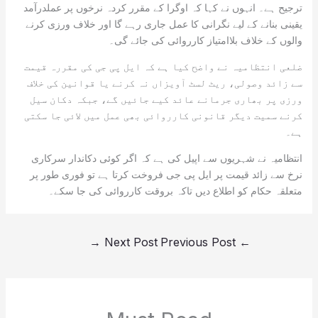
ترجیح ہے۔ انہوں نے کہا کہ اوگرا کے مقرر کردہ نرخوں پر عملدرآمد
یقینی بنانے کے لیے نگرانی کا عمل جاری رہے گا اور خلاف ورزی کرنے
والوں کے خلاف بلاامتیاز کارروائی کی جائے گی۔
ضلعی انتظامیہ نے واضح کیا ہے کہ ایل پی جی کی مقررہ قیمت
سے زائد وصولی، ریٹ لسٹ آویزاں نہ کرنے یا قوانین کی خلاف
ورزی پر بھاری جرمانے عائد کیے جائیں گے، جبکہ دکان سیل
کرنے سمیت دیگر قانونی کارروائی بھی عمل میں لائی جا سکتی
ہے۔
انتظامیہ نے شہریوں سے اپیل کی ہے کہ اگر کوئی دکاندار سرکاری
نرخ سے زائد قیمت پر ایل پی جی فروخت کرتا ہے تو فوری طور پر
متعلقہ حکام کو اطلاع دیں تاکہ بروقت کارروائی کی جا سکے۔
→
Next Post
Previous Post
←