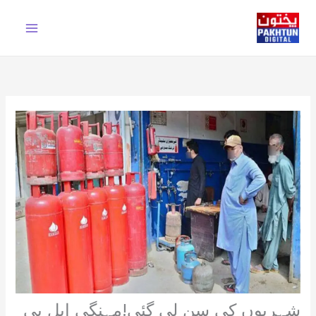
Ski
t
conten
شہریوں کی سن لی گئی!مہنگی ایل پی