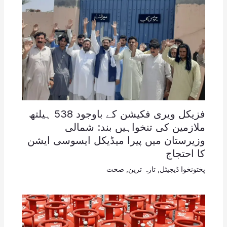
فزیکل ویری فکیشن کے باوجود 538 ہیلتھ
ملازمین کی تنخواہیں بند: شمالی
وزیرستان میں پیرا میڈیکل ایسوسی ایشن
کا احتجاج
پختونخوا ڈیجیٹل
,
تازہ ترین
,
صحت