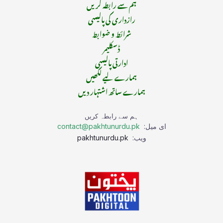
ہم سے رابطہ کریں
رازداری کی پالیسی
شرائط و ضوابط
ڈسکلیمر
ادارتی پالیسی
ہمارے لیے لکھیں
ہمارے ساتھ اشتہار دیں
ہم سے رابطہ کریں
ای میل:
contact@pakhtunurdu.pk
ویب:
pakhtunurdu.pk