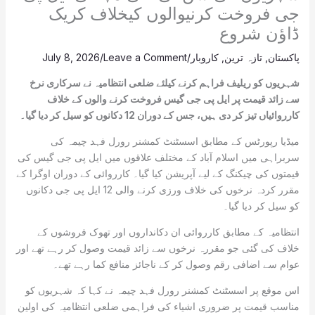
جی فروخت کرنیوالوں کیخلاف کریک
ڈاؤن شروع
پاکستان
,
تازہ ترین
,
کاروبار
/
Leave a Comment
/
July 8, 2026
شہریوں کو ریلیف فراہم کرنے کیلئے ضلعی انتظامیہ نے سرکاری نرخ
سے زائد قیمت پر ایل پی جی گیس فروخت کرنے والوں کے خلاف
کارروائیاں تیز کر دی ہیں، جس کے دوران 12 دکانوں کو سیل کر دیا گیا۔
میڈیا رپورٹس کے مطابق اسسٹنٹ کمشنر رورل فہد چیمہ کی
سربراہی میں اسلام آباد کے مختلف علاقوں میں ایل پی جی گیس کی
قیمتوں کی چیکنگ کے لیے آپریشن کیا گیا۔ کارروائی کے دوران اوگرا کے
مقرر کردہ نرخوں کی خلاف ورزی کرنے والی 12 ایل پی جی دکانوں
کو سیل کر دیا گیا۔
انتظامیہ کے مطابق کارروائی ان دکانداروں اور تھوک فروشوں کے
خلاف کی گئی جو مقررہ نرخوں سے زائد قیمت وصول کر رہے تھے اور
عوام سے اضافی رقم وصول کر کے ناجائز منافع کما رہے تھے۔
اس موقع پر اسسٹنٹ کمشنر رورل فہد چیمہ نے کہا کہ شہریوں کو
مناسب قیمت پر ضروری اشیاء کی فراہمی ضلعی انتظامیہ کی اولین