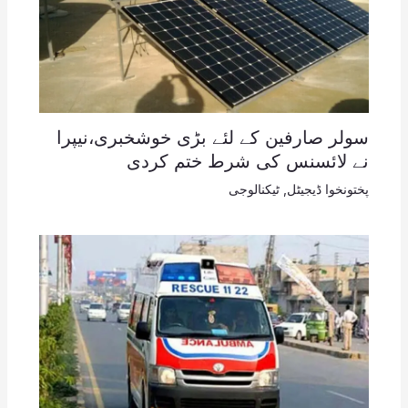
سولر صارفین کے لئے بڑی خوشخبری،نیپرا
نے لائسنس کی شرط ختم کردی
پختونخوا ڈیجیٹل
,
ٹیکنالوجی