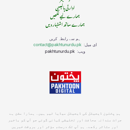
ادارتی پالیسی
ہمارے لیے لکھیں
ہمارے ساتھ اشتہار دیں
ہم سے رابطہ کریں
ای میل:
contact@pakhtunurdu.pk
ویب:
pakhtunurdu.pk
ہم پختون ڈیجیٹل کی ڈیجیٹل میڈیا ٹیم ہیں۔ ہمارا مشن ہے
جرات مندانہ صحافت اور تخلیقی کہانی گوئی جو آپ کو باخبر
اور متاثر رکھے۔ ہم آپ تک درست، مؤثر اور بروقت خبریں