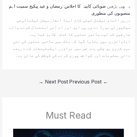
یہ بھی پڑھیں
صوبائی کابینہ کا اجلاس: رمضان و عید پیکیج سمیت اہم
منصوبوں کی منظوری
دریں اثنا، نیشنل ٹیلی کام اینڈ انفارمیشن ٹیکنالوجی
سیکیورٹی بورڈ نے وی پی این اور اے آئی استعمال کرنے والے
صارفین کے لیے سائبر حملوں کا خدشہ ظاہر کیا ہے۔
ایڈوائزری میں بتایا گیا کہ ملک میں سائبر حملوں کی نئی
مہم شروع ہو چکی ہے، جس میں براؤزر ایکسٹینشنز کے ذریعے
ذاتی معلومات اور کوائف چوری کرنے کی کوشش کی جاتی ہے۔
→
Next Post
Previous Post
←
Must Read