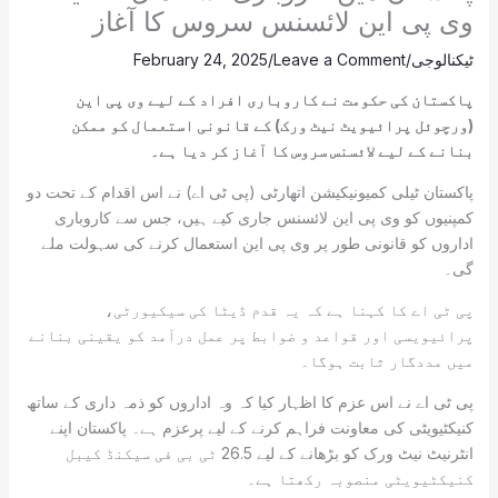
وی پی این لائسنس سروس کا آغاز
ٹیکنالوجی
/
Leave a Comment
/
February 24, 2025
پاکستان کی حکومت نے کاروباری افراد کے لیے وی پی این
(ورچوئل پرائیویٹ نیٹ ورک) کے قانونی استعمال کو ممکن
بنانے کے لیے لائسنس سروس کا آغاز کر دیا ہے۔
پاکستان ٹیلی کمیونیکیشن اتھارٹی (پی ٹی اے) نے اس اقدام کے تحت دو
کمپنیوں کو وی پی این لائسنس جاری کیے ہیں، جس سے کاروباری
اداروں کو قانونی طور پر وی پی این استعمال کرنے کی سہولت ملے
گی۔
پی ٹی اے کا کہنا ہے کہ یہ قدم ڈیٹا کی سیکیورٹی،
پرائیویسی اور قواعد و ضوابط پر عمل درآمد کو یقینی بنانے
میں مددگار ثابت ہوگا۔
پی ٹی اے نے اس عزم کا اظہار کیا کہ وہ اداروں کو ذمہ داری کے ساتھ
کنیکٹیویٹی کی معاونت فراہم کرنے کے لیے پرعزم ہے۔ پاکستان اپنے
انٹرنیٹ نیٹ ورک کو بڑھانے کے لیے 26.5 ٹی بی فی سیکنڈ کیبل
کنیکٹیویٹی منصوبہ رکھتا ہے۔