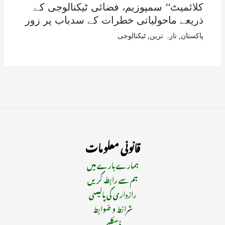
کلائمیٹ‘‘ سمپوزیم، فضائی ٹیکنالوجی کے
ذریعے ماحولیاتی خطرات کے سدباب پر زور
پاکستان
,
تازہ ترین
,
ٹیکنالوجی
قانونی معلومات
ہمارے بارے میں
ہم سے رابطہ کریں
رازداری کی پالیسی
شرائط و ضوابط
ڈسکلیمر