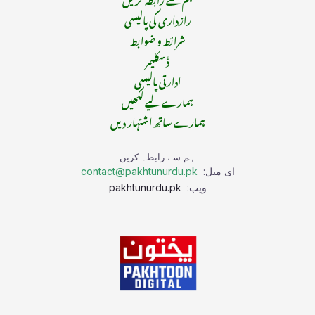
رازداری کی پالیسی
شرائط و ضوابط
ڈسکلیمر
ادارتی پالیسی
ہمارے لیے لکھیں
ہمارے ساتھ اشتہار دیں
ہم سے رابطہ کریں
ای میل:
contact@pakhtunurdu.pk
ویب:
pakhtunurdu.pk