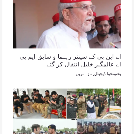
اے این پی کے سینئر رہنما و سابق ایم پی
اے عالمگیر خلیل انتقال کر گئے
پختونخوا ڈیجیٹل
,
تازہ ترین