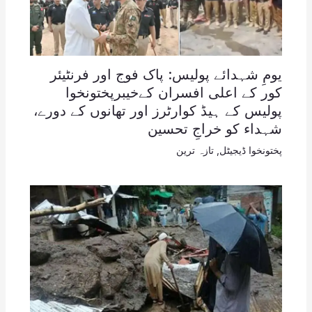
یومِ شہدائے پولیس: پاک فوج اور فرنٹیئر
کور کے اعلی افسران کےخیبرپختونخوا
پولیس کے ہیڈ کوارٹرز اور تھانوں کے دورے،
شہداء کو خراجِ تحسین
پختونخوا ڈیجیٹل
,
تازہ ترین