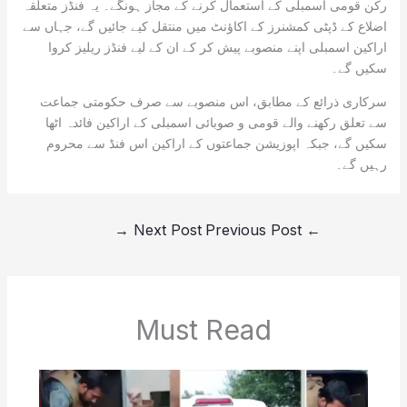
رکن قومی اسمبلی کے استعمال کرنے کے مجاز ہونگے۔ یہ فنڈز متعلقہ
اضلاع کے ڈپٹی کمشنرز کے اکاؤنٹ میں منتقل کیے جائیں گے، جہاں سے
اراکین اسمبلی اپنے منصوبے پیش کر کے ان کے لیے فنڈز ریلیز کروا
سکیں گے۔
سرکاری ذرائع کے مطابق، اس منصوبے سے صرف حکومتی جماعت
سے تعلق رکھنے والے قومی و صوبائی اسمبلی کے اراکین فائدہ اٹھا
سکیں گے، جبکہ اپوزیشن جماعتوں کے اراکین اس فنڈ سے محروم
رہیں گے۔
→
Next Post
Previous Post
←
Must Read