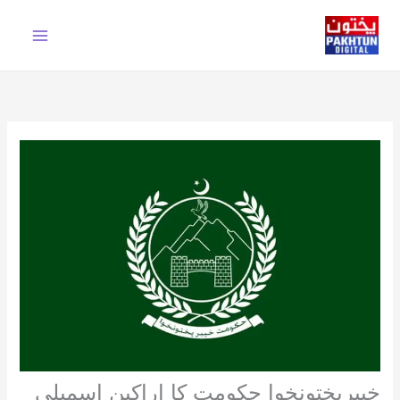
Ski
t
conten
خیبرپختونخوا حکومت کا اراکین اسمبلی