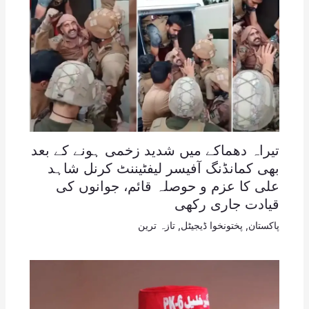
تیراہ دھماکے میں شدید زخمی ہونے کے بعد
بھی کمانڈنگ آفیسر لیفٹیننٹ کرنل شاہد
علی کا عزم و حوصلہ قائم، جوانوں کی
قیادت جاری رکھی
پاکستان
,
پختونخوا ڈیجیٹل
,
تازہ ترین