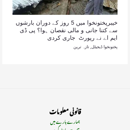
خیبرپختونخوا میں 5 روز کے دوران بارشوں
سے کتنا جانی و مالی نقصان ہوا؟ پی ڈی
ایم اے نے رپورٹ جاری کردی
پختونخوا ڈیجیٹل
,
تازہ ترین
قانونی معلومات
ہمارے بارے میں
ہم سے رابطہ کریں