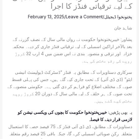
کے لیے ترقیاتی فنڈز کا اجرا
پختونخوا ڈیجیٹل
/
Leave a Comment
/
February 13, 2025
شاہد جان
پشاور: خیبرپختونخوا حکومت نے رواں مالی سال کے نصف گزرنے کے
بعد بالآخر اراکین اسمبلی کے لیے ترقیاتی فنڈز جاری کر دیے۔ محکمہ
خزانہ اور ترقی و منصوبہ بندی نے اس ضمن میں 4 ارب 32 کروڑ
روپے کی رقم مختص کی ہے۔
سرکاری دستاویزات کے مطابق یہ فنڈز “ڈسٹرکٹ ڈیولپمنٹ انیشی
ایٹو” (ڈی ڈی آئی) کے تحت جاری کیے گئے ہیں، جس کی پہلی قسط
صوبے کے مختلف اضلاع کو فراہم کر دی گئی ہے۔ حکومتی منصوبے کے
تحت صوبے کے ہر حلقے کے لیے مالی سال کے دوران 20 کروڑ روپے
مختص کیے گئے ہیں۔
یہ بھی پڑھیں:
خیبرپختونخوا حکومت کا بچوں کی ویکسی نیشن کو
لازمی قرار دینے کا فیصلہ
دستاویزات کے مطابق، ڈی ڈی آئی فنڈز کے 75 فیصد حصے کا استعمال
متعلقہ رکن صوبائی اسمبلی کرے گا، جبکہ باقی 25 فیصد رقم متعلقہ