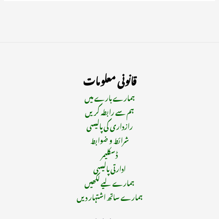
قانونی معلومات
ہمارے بارے میں
ہم سے رابطہ کریں
رازداری کی پالیسی
شرائط و ضوابط
ڈسکلیمر
ادارتی پالیسی
ہمارے لیے لکھیں
ہمارے ساتھ اشتہار دیں