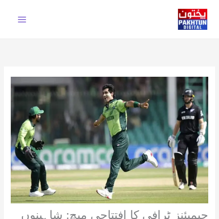
Ski
t
conten
چیمپئنز ٹرافی کا افتتاحی میچ: شاہینوں