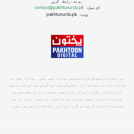
ہم سے رابطہ کریں
ای میل:
contact@pakhtunurdu.pk
ویب:
pakhtunurdu.pk
ہم پختون ڈیجیٹل کی ڈیجیٹل میڈیا ٹیم ہیں۔ ہمارا مشن ہے
جرات مندانہ صحافت اور تخلیقی کہانی گوئی جو آپ کو باخبر
اور متاثر رکھے۔ ہم آپ تک درست، مؤثر اور بروقت خبریں
پہنچاتے ہیں, ایسی خبریں جو واقعی اہم ہیں۔ تازہ ترین
معلومات حاصل کریں جو گہرائی اور وضاحت سے بھرپور ہوں۔