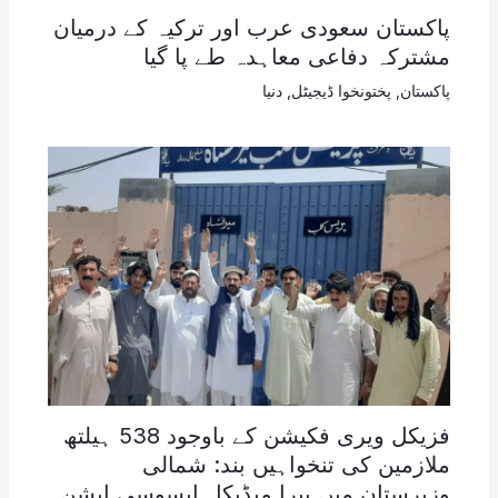
پاکستان سعودی عرب اور ترکیہ کے درمیان
مشترکہ دفاعی معاہدہ طے پا گیا
پاکستان
,
پختونخوا ڈیجیٹل
,
دنیا
فزیکل ویری فکیشن کے باوجود 538 ہیلتھ
ملازمین کی تنخواہیں بند: شمالی
وزیرستان میں پیرا میڈیکل ایسوسی ایشن