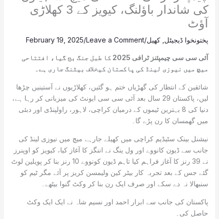
کی شاندار باؤلنگ، کیویز کے 3 کھلاڑی
آؤٹ
پختونخوا ڈیجیٹل
,
کھیل
/
Leave a Comment
/
February 19, 2025
آئی سی سی چیمپئنز ٹرافی 2025 کا طبل جنگ بج گیا، افتتاحی
میچ میں نیوزی لینڈ کی پاکستان کیخلاف بیٹنگ جاری ہے۔
شائقین کے انتظار کی گھڑیاں ختم ہو گئیں، کھلاڑیوں نے آستینیں چڑھا
لیں، پاکستان 29 سال بعد آئی سی سی ایونٹ کی میزبانی کر رہا ہے،
دنیا کی 8 بہترین ٹیموں کے درمیان کراچی، لاہور، راولپنڈی اور دبئی
میں گھمسان کا رن پڑے گا۔
نیشنل بینک سٹیڈیم کراچی میں کھیلے جارہے میچ میں نیوزی لینڈ کی
جانب سے ڈیون کانووے اور ول ینگ نے اننگز کا آغاز کیا، کیویز کو اوپنرز
نے 39 رنز کا آغاز فراہم کیا تاہم ڈیون کونووے 10 رنز بنا کر پویلین لوٹ
گئے جس کے بعد تجربہ کار بیٹر کین ولیمسن کریز پر آئے مگر ٹیم کو
سنبھالا نہ دے سکے اور صرف ایک رن بنا کر وکٹ گنوا بیٹھے۔
پاکستان کی جانب سے ابرار احمد اور نسیم شاہ نے ایک ایک وکٹ
حاصل کی۔