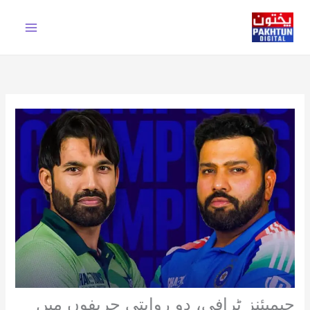
Ski
t
conten
چیمپئنز ٹرافی، دو روایتی حریفوں میں