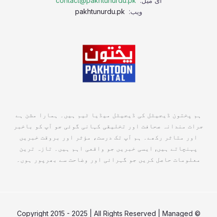
ای میل:
contact@pakhtunurdu.pk
ویب:
pakhtunurdu.pk
ہم پختون ڈیجیٹل کی ڈیجیٹل میڈیا ٹیم ہیں۔ ہمارا مشن ہے
جرات مندانہ صحافت اور تخلیقی کہانی گوئی جو آپ کو باخبر
اور متاثر رکھے۔ ہم آپ تک درست، مؤثر اور بروقت خبریں
پہنچاتے ہیں, ایسی خبریں جو واقعی اہم ہیں۔ تازہ ترین
معلومات حاصل کریں جو گہرائی اور وضاحت سے بھرپور ہوں۔
© Copyright 2015 - 2025 | All Rights Reserved | Managed