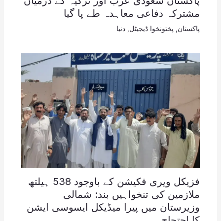
پاکستان سعودی عرب اور ترکیہ کے درمیان
مشترکہ دفاعی معاہدہ طے پا گیا
پاکستان
,
پختونخوا ڈیجیٹل
,
دنیا
فزیکل ویری فکیشن کے باوجود 538 ہیلتھ
ملازمین کی تنخواہیں بند: شمالی
وزیرستان میں پیرا میڈیکل ایسوسی ایشن
کا احتجاج