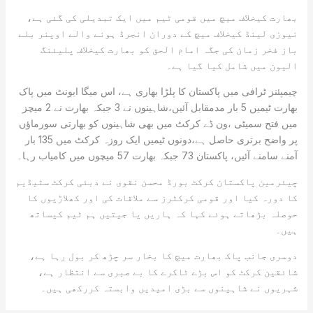
بھارت کیخلاف میچ میں قومی ٹیم میں ایک تبدیلی کی گئی ہے،
نیوزی لینڈ کیخلاف میچ کے دوران انجرڈ ہونے والے اوپنر بلے
باز فخر زمان کی جگہ امام الحق کو بھارت کیخلاف پلیئنگ
الیون میں شامل کیا گیا ہے۔
چیمپئنز ٹرافی میں پاکستان کا پلڑا بھاری ہے، اس میگا ایونٹ میں پاک
بھارت ٹیمیں 5 بار مدمقابل آئیں،شاہینوں نے 3 جبکہ بھارت نے 2 میچز
میں فتح سمیٹی ،ون ڈے کرکٹ میں بھی شاہینوں کو بھارتی سورماؤں
پر واضح برتری حاصل ہے،دونوں ٹیمیں ایک روزہ کرکٹ میں 135 بار
آمنے سامنے آئیں، پاکستان 73 جبکہ بھارت 57 میچوں میں کامیاب رہا۔
چیئرمین پاکستان کرکٹ بورڈ محسن نقوی نے دبئی کرکٹ سٹیڈیم
کا دورہ کیا اور قومی کرکٹرز سے ملاقات کی اور کھلاڑیوں کا
حوصلہ بڑھاتے ہوئے کہا کہ ہاریں یا جیتیں ہم ٹیم کیساتھ
ہیں۔
دوسری جانب پاک بھارت میچ کا بخار سر چڑھ کر بول رہا ہے،
شائقین کرکٹ کو اس بڑے ٹاکرے کا بے صبری سے انتظار ہے،
شہریوں نے شاہینوں سے بڑی امیدیں وابستہ کررکھی ہیں۔