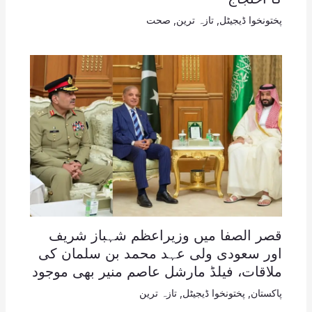
پختونخوا ڈیجیٹل
,
تازہ ترین
,
صحت
قصر الصفا میں وزیراعظم شہباز شریف
اور سعودی ولی عہد محمد بن سلمان کی
ملاقات، فیلڈ مارشل عاصم منیر بھی موجود
پاکستان
,
پختونخوا ڈیجیٹل
,
تازہ ترین