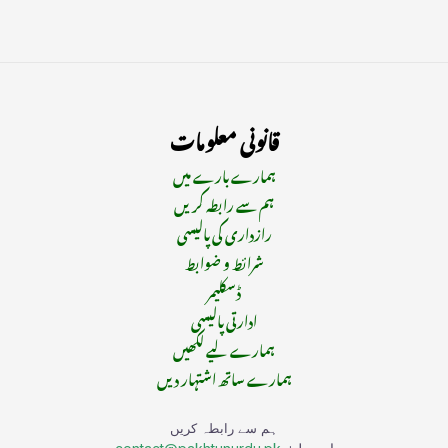
قانونی معلومات
ہمارے بارے میں
ہم سے رابطہ کریں
رازداری کی پالیسی
شرائط و ضوابط
ڈسکلیمر
ادارتی پالیسی
ہمارے لیے لکھیں
ہمارے ساتھ اشتہار دیں
ہم سے رابطہ کریں