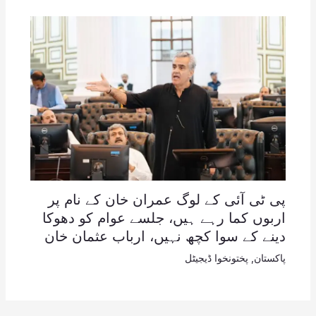
پی ٹی آئی کے لوگ عمران خان کے نام پر
اربوں کما رہے ہیں، جلسے عوام کو دھوکا
دینے کے سوا کچھ نہیں، ارباب عثمان خان
پاکستان
,
پختونخوا ڈیجیٹل