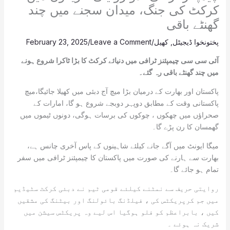
کرکٹ کی جنگ، میدان سجنے میں چند
گھنٹے باقی
پختونخوا ڈیجیٹل
,
کھیل
/
Leave a Comment
/
February 23, 2025
آئی سی سی چیمپئنز ٹرافی میں دنیائے کرکٹ کا بڑا ٹاکرا شروع ہونے
میں چند گھنٹے باقی رہ گئے۔
پاکستان اور بھارت کے درمیان بڑا میچ آج دبئی میں کھیلا جائیگا،میچ
پاکستانی وقت کے مطابق دوپہر دوبجے شروع ہو گا، امارات کے
صحراؤں میں چھکوں ، چوکوں کی برسات ہوگی، دونوں ٹیموں میں
گھمسان کا رن پڑے گا۔
میگا ایونٹ میں آگے جانے کیلئے شاہینوں کے پاس آخری چانس ہے،
بھارت سے ہارنے کی صورت میں پاکستان کا چیمپئنز ٹرافی میں سفر
تمام ہو جائے گا۔
روایتی حریف سے نمٹنے کیلئے قومی ٹیم نے دبئی کرکٹ سٹیڈیم
میں جم کرپریکٹس کی ، فیلڈنگ بائولنگ اور بیٹنگ کی مشقیں
کیں ، بابراعظم کو فلو ہوگیا اس لیے وہ پریکٹس سیشن میں
شریک نہ ہوئے ۔