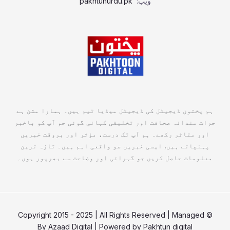
ویب:
pakhtunurdu.pk
ہم پختون ڈیجیٹل کی ڈیجیٹل میڈیا ٹیم ہیں۔ ہمارا مشن ہے
جرات مندانہ صحافت اور تخلیقی کہانی گوئی جو آپ کو باخبر
اور متاثر رکھے۔ ہم آپ تک درست، مؤثر اور بروقت خبریں
پہنچاتے ہیں, ایسی خبریں جو واقعی اہم ہیں۔ تازہ ترین
معلومات حاصل کریں جو گہرائی اور وضاحت سے بھرپور ہوں۔
© Copyright 2015 - 2025 | All Rights Reserved | Managed
By
Azaad Digital
| Powered by
Pakhtun digital