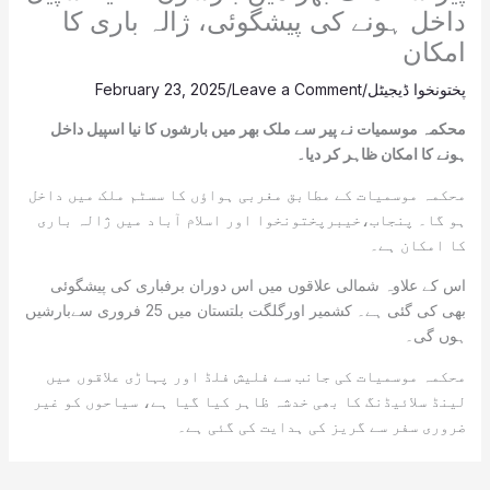
داخل ہونے کی پیشگوئی، ژالہ باری کا
امکان
پختونخوا ڈیجیٹل
/
Leave a Comment
/
February 23, 2025
محکمہ موسمیات نے پیر سے ملک بھر میں بارشوں کا نیا اسپیل داخل
ہونے کا امکان ظاہر کر دیا۔
محکمہ موسمیات کے مطابق مغربی ہواؤں کا سسٹم ملک میں داخل
ہو گا۔ پنجاب،خیبرپختونخوا اور اسلام آباد میں ژالہ باری
کا امکان ہے۔
اس کے علاوہ شمالی علاقوں میں اس دوران برفباری کی پیشگوئی
بھی کی گئی ہے۔ کشمیر اورگلگت بلتستان میں 25 فروری سےبارشیں
ہوں گی۔
محکمہ موسمیات کی جانب سے فلیش فلڈ اور پہاڑی علاقوں میں
لینڈ سلائیڈنگ کا بھی خدشہ ظاہر کیا گیا ہے، سیاحوں کو غیر
ضروری سفر سے گریز کی ہدایت کی گئی ہے۔