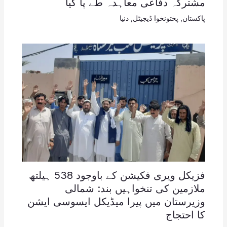
مشترکہ دفاعی معاہدہ طے پا گیا
پاکستان
,
پختونخوا ڈیجیٹل
,
دنیا
فزیکل ویری فکیشن کے باوجود 538 ہیلتھ
ملازمین کی تنخواہیں بند: شمالی
وزیرستان میں پیرا میڈیکل ایسوسی ایشن
کا احتجاج