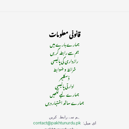
قانونی معلومات
ہمارے بارے میں
ہم سے رابطہ کریں
رازداری کی پالیسی
شرائط و ضوابط
ڈسکلیمر
ادارتی پالیسی
ہمارے لیے لکھیں
ہمارے ساتھ اشتہار دیں
ہم سے رابطہ کریں
ای میل:
contact@pakhtunurdu.pk