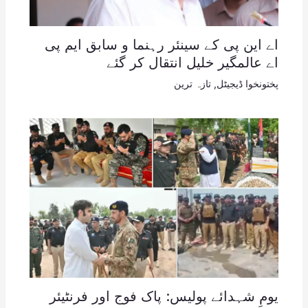
اے این پی کے سینئر رہنما و سابق ایم پی
اے عالمگیر خلیل انتقال کر گئے
پختونخوا ڈیجیٹل
,
تازہ ترین
یومِ شہدائے پولیس: پاک فوج اور فرنٹیئر