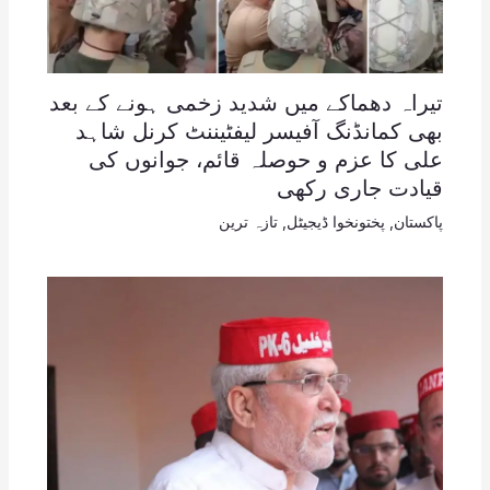
تیراہ دھماکے میں شدید زخمی ہونے کے بعد
بھی کمانڈنگ آفیسر لیفٹیننٹ کرنل شاہد
علی کا عزم و حوصلہ قائم، جوانوں کی
قیادت جاری رکھی
پاکستان
,
پختونخوا ڈیجیٹل
,
تازہ ترین