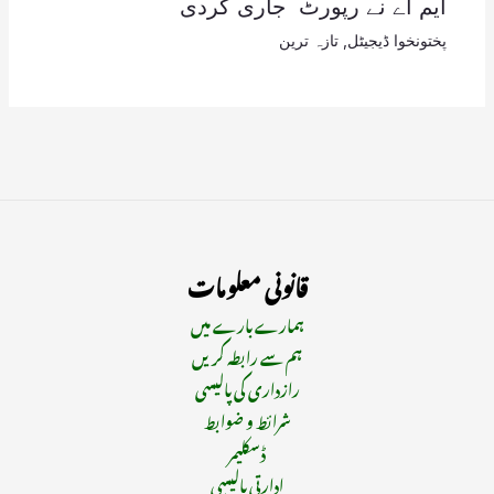
ایم اے نے رپورٹ جاری کردی
پختونخوا ڈیجیٹل
,
تازہ ترین
قانونی معلومات
ہمارے بارے میں
ہم سے رابطہ کریں
رازداری کی پالیسی
شرائط و ضوابط
ڈسکلیمر
ادارتی پالیسی