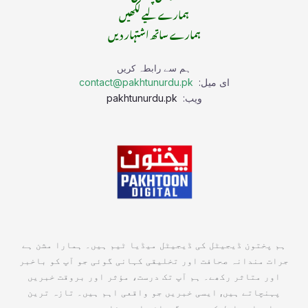
ہمارے لیے لکھیں
ہمارے ساتھ اشتہار دیں
ہم سے رابطہ کریں
ای میل:
contact@pakhtunurdu.pk
ویب:
pakhtunurdu.pk
ہم پختون ڈیجیٹل کی ڈیجیٹل میڈیا ٹیم ہیں۔ ہمارا مشن ہے
جرات مندانہ صحافت اور تخلیقی کہانی گوئی جو آپ کو باخبر
اور متاثر رکھے۔ ہم آپ تک درست، مؤثر اور بروقت خبریں
پہنچاتے ہیں, ایسی خبریں جو واقعی اہم ہیں۔ تازہ ترین
معلومات حاصل کریں جو گہرائی اور وضاحت سے بھرپور ہوں۔