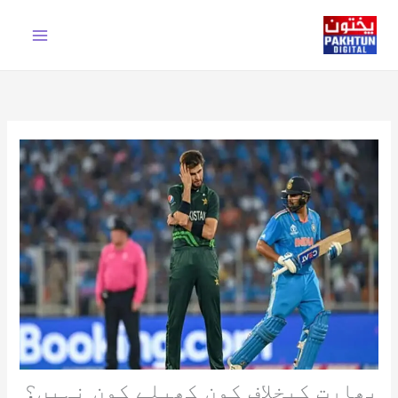
Ski
t
conten
بھارت کیخلاف کون کھیلے کون نہیں؟