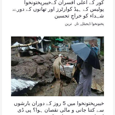
کور کے اعلی افسران کےخیبرپختونخوا
پولیس کے ہیڈ کوارٹرز اور تھانوں کے دورے،
شہداء کو خراجِ تحسین
پختونخوا ڈیجیٹل
,
تازہ ترین
خیبرپختونخوا میں 5 روز کے دوران بارشوں
سے کتنا جانی و مالی نقصان ہوا؟ پی ڈی