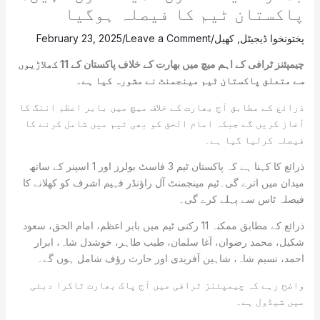
پاکستان ٹیم کا فیصلہ ہوگیا
پختونخوا ڈیجیٹل
,
کھیل
/
Leave a Comment
/
February 23, 2025
چیمپئنز ٹرافی کے اہم میچ میں بھارت کے خلاف پاکستان کے 11 کھلاڑیوں
سے متعلق پاکستان ٹیم مینجمنٹ نے مشورہ کیا ہے۔
ذرائع کے مطابق آج بھارت کے خلاف میچ میں بابر اعظم اننگ کا
آغاز کریں گے جبکہ امام الحق کو بھی ٹیم میں شامل کرنے کا
فیصلہ کرلیا گیا ہے۔
ذرائع کا کہنا ہے کہ پاکستان ٹیم 3 فاسٹ بولرز اور 1 اسپنر کے ساتھ
میدان میں اترے گی۔ٹیم مینجمنٹ آل راؤنڈر فہیم اشرف کو کھلانے کا
فیصلہ ٹاس سے پہلے کرے گی۔
ذرائع کے مطابق ممکنہ 11 رکنی ٹیم میں بابر اعظم، امام الحق، سعود
شکیل، محمد رضوان، آغا سلمان، طیب طاہر، خوشدل شاہ، ابرار
احمد، نسیم شاہ، شاہین آفریدی اور حارث رؤف شامل ہوں گے۔
واضح رہے کہ چیمپئنز ٹرافی میں آج پاک بھارت ٹاکرا دبئی
میں شیڈول ہے۔