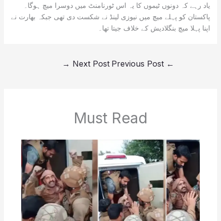
یاد رہے کہ دونوں ٹیموں کا یہ اس ٹورنامنٹ میں دوسرا میچ ہوگا۔
پاکستان کو پہلے میچ میں نیوزی لینڈ نے شکست دی تھی جبکہ بھارت نے
اپنا پہلا میچ بنگلادیش کے خلاف جیتا تھا۔
→
Next Post
Previous Post
←
Must Read