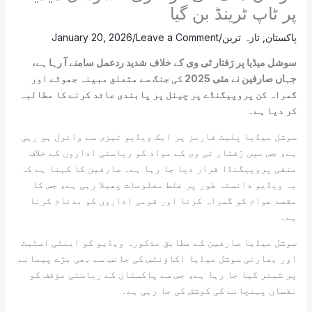
پر ٹاپ ٹرینڈ بن گیا
پاکستان
,
تازہ ترین
/
Leave a Comment
/
January 20, 2026
سوشل میڈیا پر رَفتار ٹی وی کے خلاف شدید ردعمل سامنے آ رہا ہے،
جہاں صارفین نے مئی 2025 کی جنگ سے متعلق مبینہ جھوٹے اور
گمراہ کن پروپیگنڈے پر چینل پر پابندی عائد کرنے کا مطالبہ
کر دیا ہے۔
سوشل میڈیا پلیٹ فارمز پر ایک ویڈیو تیزی سے وائرل ہو رہی
ہے، جس میں رَفتار ٹی وی کے مواد کو ریاستی اداروں کے خلاف
منفی پروپیگنڈا قرار دیا جا رہا ہے۔ صارفین کا کہنا ہے کہ
یہ ویڈیو دانستہ طور پر غلط معلومات پھیلا رہی ہے، جس کا
مقصد عوام کو گمراہ کرنا اور قومی اداروں کو بدنام کرنا
ہے۔
سوشل میڈیا صارفین کے مطابق مذکورہ ویڈیو کو اینٹی اسٹیٹ
اور بھارتی سوشل میڈیا اکاؤنٹس کی جانب سے بھی بڑے پیمانے
پر شیئر کیا جا رہا ہے، جس سے پاکستان کے ریاستی مؤقف کو
نقصان پہنچانے کی کوشش کی جا رہی ہے۔