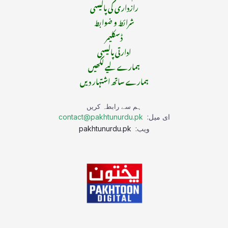
رازداری کی پالیسی
شرائط و ضوابط
ڈسکلیمر
ادارتی پالیسی
ہمارے لیے لکھیں
ہمارے ساتھ اشتہار دیں
ہم سے رابطہ کریں
ای میل:
contact@pakhtunurdu.pk
ویب:
pakhtunurdu.pk