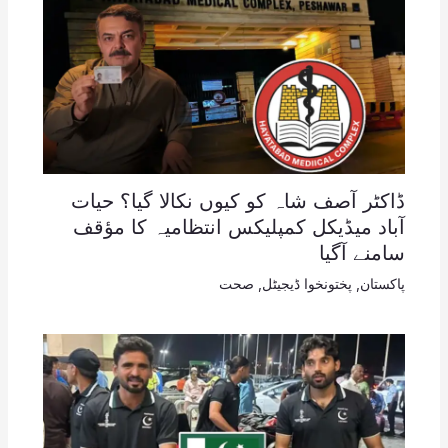
ڈاکٹر آصف شاہ کو کیوں نکالا گیا؟ حیات
آباد میڈیکل کمپلیکس انتظامیہ کا مؤقف
سامنے آگیا
پاکستان
,
پختونخوا ڈیجیٹل
,
صحت