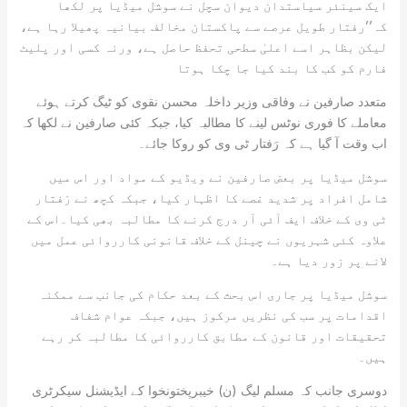
ایک سینئر سیاستدان دیوان سچل نے سوشل میڈیا پر لکھا
کہ’’رفتار طویل عرصے سے پاکستان مخالف بیانیہ پھیلا رہا ہے،
لیکن بظاہر اسے اعلیٰ سطحی تحفظ حاصل ہے، ورنہ کسی اور پلیٹ
فارم کو کب کا بند کیا جا چکا ہوتا
متعدد صارفین نے وفاقی وزیر داخلہ محسن نقوی کو ٹیگ کرتے ہوئے
معاملے کا فوری نوٹس لینے کا مطالبہ کیا، جبکہ کئی صارفین نے لکھا کہ
اب وقت آ گیا ہے کہ رَفتار ٹی وی کو روکا جائے۔
سوشل میڈیا پر بعض صارفین نے ویڈیو کے مواد اور اس میں
شامل افراد پر شدید غصے کا اظہار کیا، جبکہ کچھ نے رَفتار
ٹی وی کے خلاف ایف آئی آر درج کرنے کا مطالبہ بھی کیا۔اس کے
علاوہ کئی شہریوں نے چینل کے خلاف قانونی کارروائی عمل میں
لانے پر زور دیا ہے۔
سوشل میڈیا پر جاری اس بحث کے بعد حکام کی جانب سے ممکنہ
اقدامات پر سب کی نظریں مرکوز ہیں، جبکہ عوام شفاف
تحقیقات اور قانون کے مطابق کارروائی کا مطالبہ کر رہے
ہیں۔
دوسری جانب کہ مسلم لیگ (ن) خیبرپختونخوا کے ایڈیشنل سیکرٹری