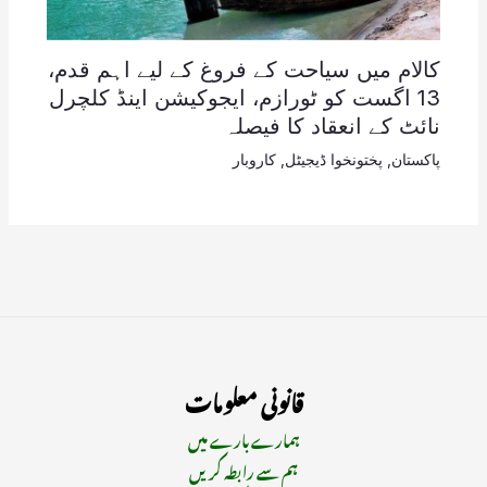
کالام میں سیاحت کے فروغ کے لیے اہم قدم،
13 اگست کو ٹورازم، ایجوکیشن اینڈ کلچرل
نائٹ کے انعقاد کا فیصلہ
پاکستان
,
پختونخوا ڈیجیٹل
,
کاروبار
قانونی معلومات
ہمارے بارے میں
ہم سے رابطہ کریں