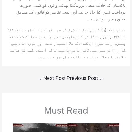
پاکستان کے خلاف منفی پروپیگنڈا پھیلانے والوں کو کسی صورت
برداشت نہیں کیا جانا چاہیے اور ایسے عناصر کو قانون کے مطابق
جیلوں میں ہونا چاہیے۔
مسلم لیگ (ن) کے رہنما نے کہا کہ جو افراد یا ادارے پاکستان
کے خلاف پروپیگنڈا کر کے بھارت یا دیگر دشمن ممالک کو فائدہ
پہنچا رہے ہیں، ان کے خلاف بلا امتیاز سخت اور فوری تادیبی
کارروائی عمل میں لائی جانی چاہیے تاکہ آئندہ کسی کو قومی
سلامتی کے خلاف بولنے یا لکھنے کی جرات نہ ہو۔
→
Next Post
Previous Post
←
Must Read