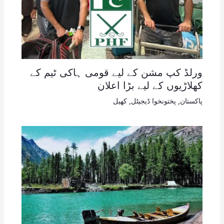
ورلڈ کپ مشن کے لیے قومی ہاکی ٹیم کے
کھلاڑیوں کے لیے بڑا اعلان
پاکستان
,
پختونخوا ڈیجیٹل
,
کھیل