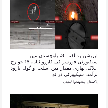
آپریشن ردالفتنہ 3، بلوچستان میں
سیکیورٹی فورسز کی کارروائیاں، 15 خوارج
ہلاک، بھاری مقدار میں اسلحہ و گولہ بارود
برآمد، سیکیورٹی ذرائع
پاکستان
,
پختونخوا ڈیجیٹل