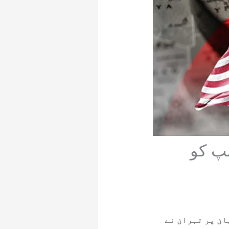
پ کو
ان پر تہران نے