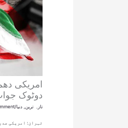
امریکی دھم
دوٹوک جوا
تازہ ترین
,
دنیا
/
omment
تہران: امریکی صدر 