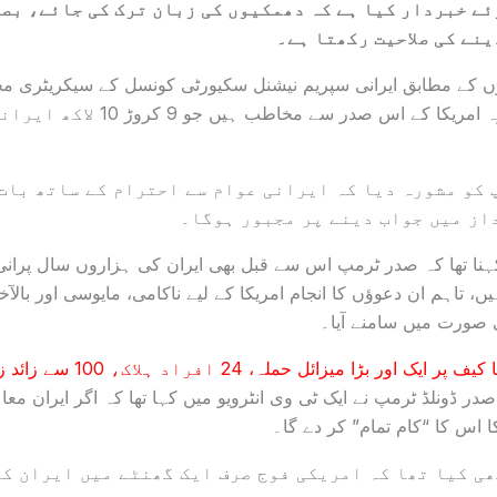
ئے خبردار کیا ہے کہ دھمکیوں کی زبان ترک کی جائے، بص
نے کی صلاحیت رکھتا ہے۔
ں کے مطابق ایرانی سپریم نیشنل سکیورٹی کونسل کے سیکریٹری محمد
اپنے بیان میں کہا کہ وہ امریکا کے اس ص
 کو مشورہ دیا کہ ایرانی عوام سے احترام کے ساتھ بات
از میں جواب دینے پر مجبور ہوگا۔
کہنا تھا کہ صدر ٹرمپ اس سے قبل بھی ایران کی ہزاروں سال پرانی 
 تاہم ان دعوؤں کا انجام امریکا کے لیے ناکامی، مایوسی اور بالآ
صورت میں سامنے آیا۔
 ایک اور بڑا میزائل حملہ، 24 افراد ہلاک، 100 سے زائد زخمی
 ڈونلڈ ٹرمپ نے ایک ٹی وی انٹرویو میں کہا تھا کہ اگر ایران معاہد
 اس کا “کام تمام” کر دے گا۔
ھی کیا تھا کہ امریکی فوج صرف ایک گھنٹے میں ایران کے