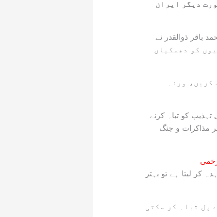
ورت دیگر ایران
 باقر ذوالقدر نے
در سے مخاطب ہیں جو 9 کروڑ 10 لاکھ ایرانیوں کو دھمکیاں
 کریں، ورنہ
تہذیب کو تباہ کرنے
خر مذاکرات و جنگ
ہ کر لیتا ہے تو بہتر
 پل تباہ کر سکتی