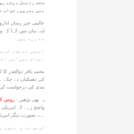
سخت ردعمل دیتے ہو
بھی بھرپور جواب دی
عالمی خبر رساں ادارو
دے رہے ہیں۔
انہوں نے صدر ٹرمپ
ایران بھی اسی اند
محمد باقر ذوالقدر کا 
کی دھمکیاں دے چکے ہیں،
بندی کی درخواست کی 
یہ بھی پڑھیں :
روس کا کیف پر
واضح رہے کہ امریکی صدر
ہے، بصورت دیگر امریکا
ٹرمپ نے یہ دعویٰ ب