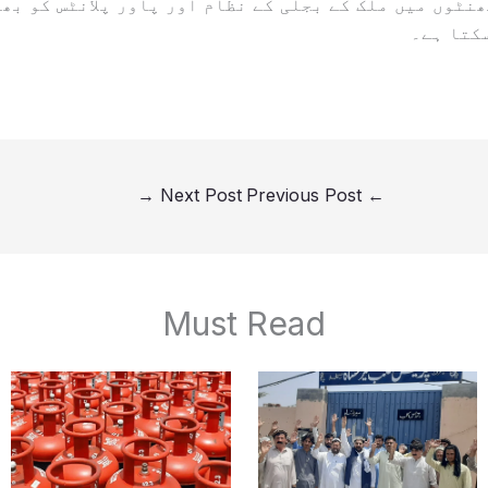
نٹوں میں ملک کے بجلی کے نظام اور پاور پلانٹس کو بھی
کتا ہے۔
→
Next Post
Previous Post
←
Must Read