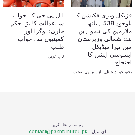
فزیکل ویری فکیشن کے
ایل پی جی کے حوالے
باوجود 538 ہیلتھ
سےعدالت کا بڑا حکم
ملازمین کی تنخواہیں
جاری: اوگرا اور
بند: شمالی وزیرستان
کمپنیوں سے جواب
میں پیرا میڈیکل
طلب
ایسوسی ایشن کا
تازہ ترین
احتجاج
پختونخوا ڈیجیٹل
,
تازہ ترین
,
صحت
ہم سے رابطہ کریں
ای میل:
contact@pakhtunurdu.pk