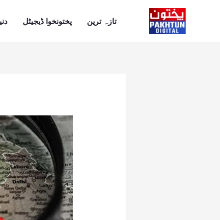
Ski
t
تازہ ترین
پختونخوا ڈیجیٹل
دنی
conten