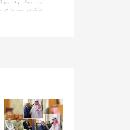
ہے، جبکہ چند ہی گھ
ناکارہ بنایا جا س