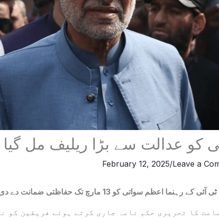
 کو عدالت سے بڑا ریلیف مل گیا
February 12, 2025
/
Leave a Co
نما اعظم سواتی کو 13 مارچ تک حفاظتی ضمانت دے دی۔
اعت کا تحریری حکم نامہ جاری کرتے ہوئے فریقین کو نو