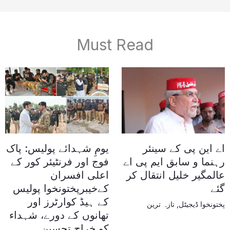
Must Read
اے این پی کے سینئر
یومِ شہدائے پولیس: پاک
رہنما و سابق ایم پی اے
فوج اور فرنٹیئر کور کے
عالمگیر خلیل انتقال کر
اعلی افسران
گئے
کےخیبرپختونخوا پولیس
کے ہیڈ کوارٹرز اور
پختونخوا ڈیجیٹل
,
تازہ ترین
تھانوں کے دورے، شہداء
کو خراجِ تحسین