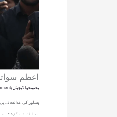
اعظم سواتی
پختونخوا ڈیجیٹل
/
mment
پشاور کی عدالت نے پی ٹی آئی کے رہ
عدالت نے گزشتہ سم