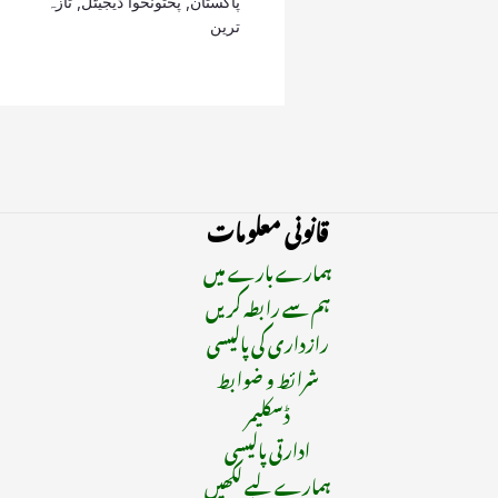
پاکستان
,
پختونخوا ڈیجیٹل
,
تازہ
ترین
قانونی معلومات
ہمارے بارے میں
ہم سے رابطہ کریں
رازداری کی پالیسی
شرائط و ضوابط
ڈسکلیمر
ادارتی پالیسی
ہمارے لیے لکھیں