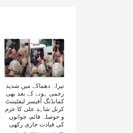
تیراہ دھماکے میں شدید
زخمی ہونے کے بعد بھی
کمانڈنگ آفیسر لیفٹیننٹ
کرنل شاہد علی کا عزم
و حوصلہ قائم، جوانوں
کی قیادت جاری رکھی