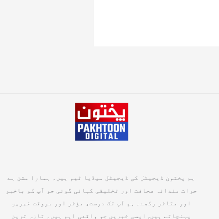
ہم پختون ڈیجیٹل کی ڈیجیٹل میڈیا ٹیم ہیں۔ ہمارا مشن ہے
جرات مندانہ صحافت اور تخلیقی کہانی گوئی جو آپ کو باخبر
اور متاثر رکھے۔ ہم آپ تک درست، مؤثر اور بروقت خبریں
پہنچاتے ہیں, ایسی خبریں جو واقعی اہم ہیں۔ تازہ ترین