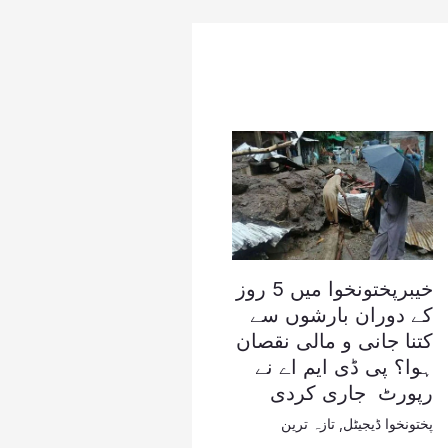
خیبرپختونخوا میں 5 روز
کے دوران بارشوں سے
کتنا جانی و مالی نقصان
ہوا؟ پی ڈی ایم اے نے
رپورٹ جاری کردی
پختونخوا ڈیجیٹل
,
تازہ ترین