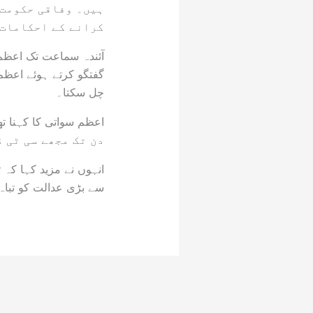
ہیں۔ وفاقی حکومت 
کرانے کے احکامات 
آئندہ سماعت تک اعظم 
گفتگو کرتے ہوئے اعظم
چل سکتا۔
دن تک مجھے سی ٹی 
انہوں نے مزید کہا کہ
سے بڑی عدالت کو تباہ 