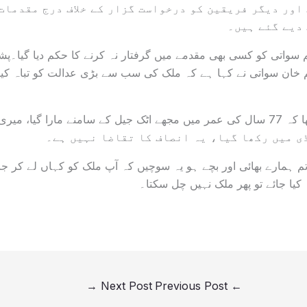
اور دیگر فریقین کو درخواست گزار کے خلاف درج مقدمات
دیے گئے ہیں۔
سواتی کو کسی بھی مقدمے میں گرفتار نہ کرنے کا حکم دیا گیا۔پشا
 خان سواتی نے کہا ہے کہ ملک کی سب سے بڑی عدالت کو تباہ کیا 
ڈی میں رکھا گیا، یہ انصاف کا تقاضا نہیں ہے۔
 تم ہمارے بھائی اور بچے ہو یہ سوچیں کہ آپ ملک کو کہاں لے کر 
کیا جائے تو پھر ملک نہیں چل سکتا۔
→
Next Post
Previous Post
←