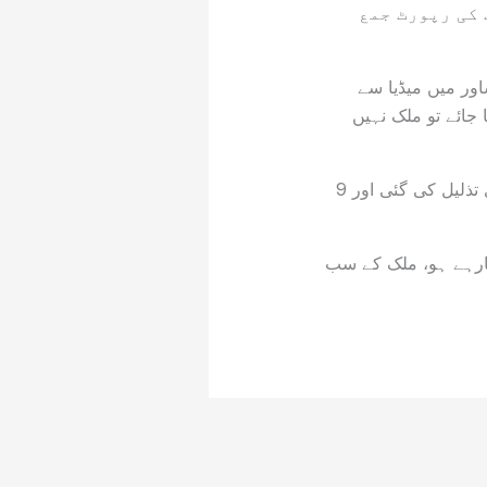
 کی رپورٹ جمع
ور میں میڈیا سے
جائے تو ملک نہیں
اعظم سواتی کا کہنا تھا کہ 77 سال کی عمر میں مجھے اٹک جیل کے سامنے مارا گیا، میری تذلیل کی گئی اور 9
جارہے ہو، ملک کے سب