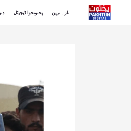
Ski
t
تازہ ترین
پختونخوا ڈیجیٹل
دنی
conten