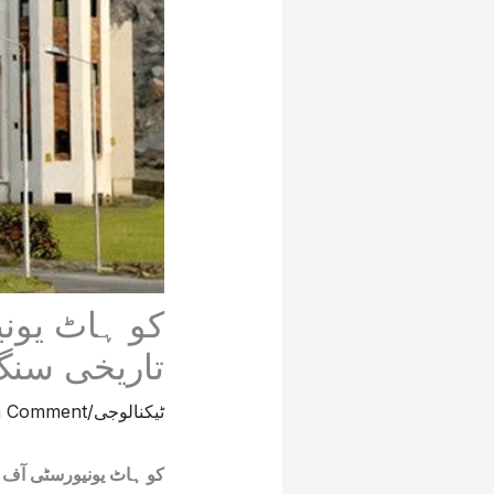
کو ہاٹ یونی
تاریخی سنگ 
ٹیکنالوجی
/
a Comment
کو ہاٹ یونیورسٹی آف 