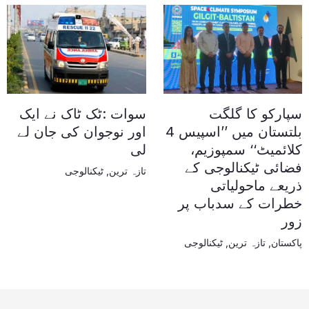
سپارکو کا گلگت
سوات :ٹک ٹاک نے ایک
بلتستان میں ’’اسپیس 4
اور نوجوان کی جان لے
کلائمیٹ‘‘ سمپوزیم،
لی
فضائی ٹیکنالوجی کے
تازہ ترین
,
ٹیکنالوجی
ذریعے ماحولیاتی
خطرات کے سدباب پر
زور
پاکستان
,
تازہ ترین
,
ٹیکنالوجی