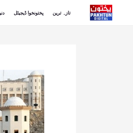
Ski
t
تازہ ترین
پختونخوا ڈیجیٹل
دنی
conten