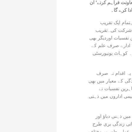
اونت فراہم کرنے‘ ان
دا کرے گا۔
تمام ایک تقریب
 شرکت کی۔تقریب
 نفسیات اوردیگر بھی
 ادارے صرف علم کے
۔ کوہاٹ یونیورسٹی
 یہ اقدام نہ صرف
دگی کے معیار میں بھی
ہرین نفسیات نے
یمی اداروں میں ذہنی
میں ذہنی دباؤ اور
اتی زندگی بری طرح
ر عملی طور پر مختلف