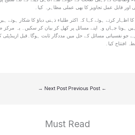
اور قابل عمل تجاویز کا بھی عملی مظاہرہ کیا۔
ا اظہار کرتے ہوئے کہا کہ اکثر طلباء ذہنی دباؤ کا شکار ہوتے ہی
ہیں ہوتا جہاں وہ اپنے مسائل پر کھل کر بیان کر سکیں۔ یہ مرکز ط
ے جو نفسیاتی مسائل کے حل میں مددگار ثابت ہوگا۔قبل ازیںڈپٹی ک
ہ افتتاح کیا۔
→
Next Post
Previous Post
←
Must Read