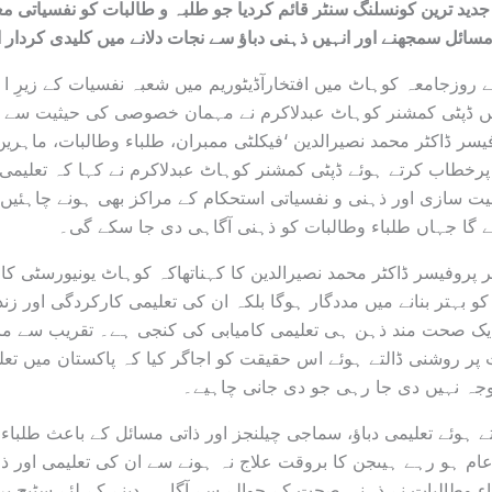
ید ترین کونسلنگ سنٹر قائم کردیا جو طلبہ و طالبات کو نفسیاتی مع
سائل سمجھنے اور انہیں ذہنی دباؤ سے نجات دلانے میں کلیدی کردار ا
وزجامعہ کوہاٹ میں افتخارآڈیٹوریم میں شعبہ نفسیات کے زیرِ اہ
ں ڈپٹی کمشنر کوہاٹ عبدلاکرم نے مہمان خصوصی کی حیثیت سے
سر ڈاکٹر محمد نصیرالدین ‘فیکلٹی ممبران، طلباء وطالبات، ماہرین
رخطاب کرتے ہوئے ڈپٹی کمشنر کوہاٹ عبدلاکرم نے کہا کہ تعلیمی
ت سازی اور ذہنی و نفسیاتی استحکام کے مراکز بھی ہونے چاہئیں
بنے گا جہاں طلباء وطالبات کو ذہنی آگاہی دی جا سکے گی۔
پروفیسر ڈاکٹر محمد نصیرالدین کا کہناتھاکہ کوہاٹ یونیورسٹی کا
بہتر بنانے میں مددگار ہوگا بلکہ ان کی تعلیمی کارکردگی اور زن
۔ ایک صحت مند ذہن ہی تعلیمی کامیابی کی کنجی ہے۔ تقریب سے ما
 روشنی ڈالتے ہوئے اس حقیقت کو اجاگر کیا کہ پاکستان میں تعل
جہ نہیں دی جا رہی جو دی جانی چاہیے۔
ے ہوئے تعلیمی دباؤ، سماجی چیلنجز اور ذاتی مسائل کے باعث طلباء 
م ہو رہے ہیںجن کا بروقت علاج نہ ہونے سے ان کی تعلیمی اور ذ
ء وطالبات نے ذہنی صحت کے حوالے سے آگاہی دینے کے لئے سٹیج پ