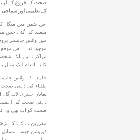
صحت کے فروغ کے لیے جد
کے تعلیمی اور سماجی م
اس ضمن میں منگل کے ر
منعقد کی گئی جس می
میں وائس چانسلر پروفی
موجود تھے۔ اس موقع پ
مراکز نہیں بلکہ شخصی
کا یہ اقدام ایک مثال 
جامعہ کے وائس چانسلر 
طلباء کی ذہنی صحت کو 
نمایاں بہتری لائے گا
ذہنی صحت کی اہمیت پر
صحت کو اب بھی وہ تو
مقررین نے کہا کہ بڑھت
ڈپریشن جیسے مسائل عا
متاثر ہو رہی ہے۔طلبا