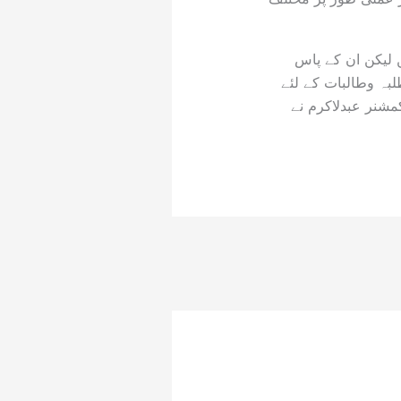
ں لیکن ان کے پاس
لبہ وطالبات کے لئے
مشنر عبدلاکرم نے