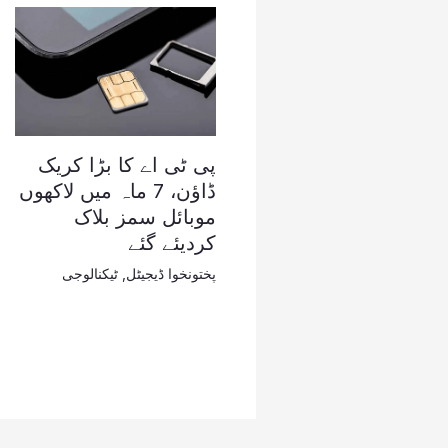
پی ٹی اے کا بڑا کریک
ڈاؤن، 7 ماہ میں لاکھوں
موبائل سمز بلاک
کردیئے گئے
پختونخوا ڈیجیٹل
,
ٹیکنالوجی