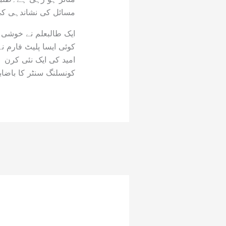
مسائل کی نشاندہی کی 
ایک طالبعلم نے خوشی ک
کوئی ایسا پلیٹ فارم ن
امید کی ایک نئی کرن ہ
کونسلنگ سنٹر کا باضابط