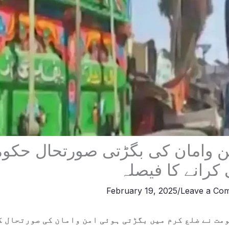
ن وامان کی بگڑتی صورتحال حکوم
کرانے کا فیصلہ
February 19, 2025
/
Leave a Co
مت نے ضلع کرم میں بگڑتی ہوئی امن وامان کی صورتحال ک