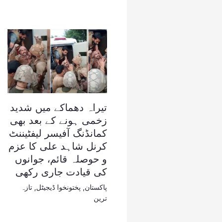
تیراہ دھماکے میں شدید
زخمی ہونے کے بعد بھی
کمانڈنگ آفیسر لیفٹیننٹ
کرنل شاہد علی کا عزم
و حوصلہ قائم، جوانوں
کی قیادت جاری رکھی
پاکستان
,
پختونخوا ڈیجیٹل
,
تازہ
ترین