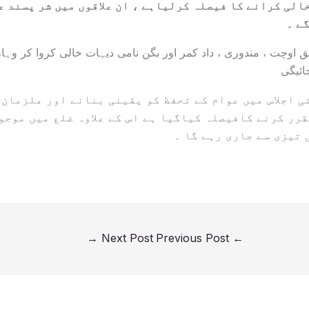
الی کرانے کا فیصلہ کرلیاہے ، ان علاقوں میں شر پسند ع
ے ۔
ق اوچت ، مندوری ، داد کمر اور بگن نامی دیہات خالی کروا کر وہ
ائیگی
تی اجلاس میں عوام کے تحفظ کو یقینی بنانے اور ملزمان
قرر کرنے کافیصلہ کیاگیا ہے اس کے علاوہ ضلع میں موجو
 تیزی سے جاری رہے گا ۔
→
Next Post
Previous Post
←