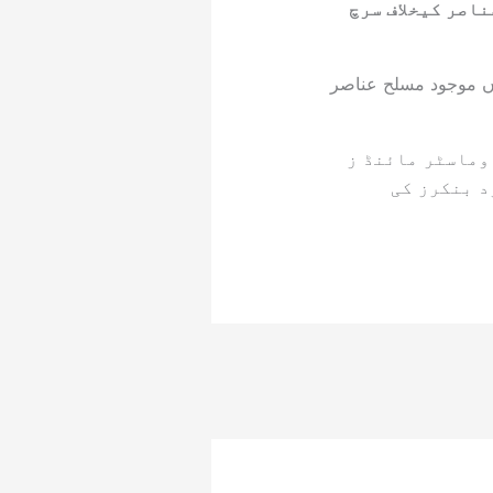
ناصر کیخلاف سرچ
اں موجود مسلح عناصر
 وماسٹر مائنڈ ز
د بنکرز کی