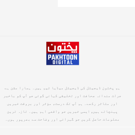
ہم پختون ڈیجیٹل کی ڈیجیٹل میڈیا ٹیم ہیں۔ ہمارا مشن ہے
جرات مندانہ صحافت اور تخلیقی کہانی گوئی جو آپ کو باخبر
اور متاثر رکھے۔ ہم آپ تک درست، مؤثر اور بروقت خبریں
پہنچاتے ہیں, ایسی خبریں جو واقعی اہم ہیں۔ تازہ ترین
معلومات حاصل کریں جو گہرائی اور وضاحت سے بھرپور ہوں۔