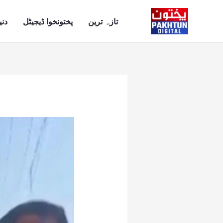
Ski
t
تازہ ترین
پختونخوا ڈیجیٹل
دنی
conten