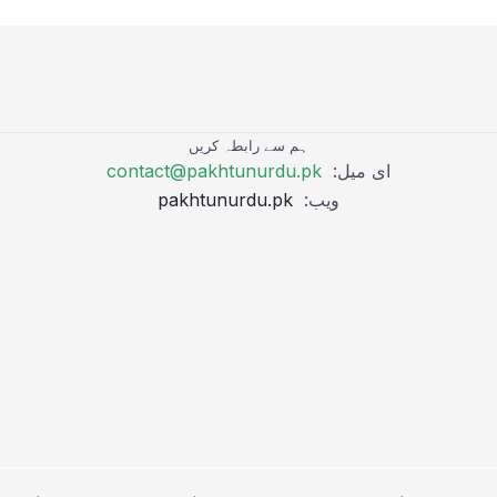
ہم سے رابطہ کریں
ای میل:
contact@pakhtunurdu.pk
ویب:
pakhtunurdu.pk