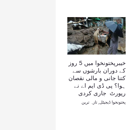
خیبرپختونخوا میں 5 روز
کے دوران بارشوں سے
کتنا جانی و مالی نقصان
ہوا؟ پی ڈی ایم اے نے
رپورٹ جاری کردی
پختونخوا ڈیجیٹل
,
تازہ ترین