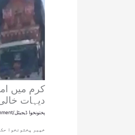
کرم میں ام
دیہات خالی 
پختونخوا ڈیجیٹل
/
mment
خیبر پختونخوا حکو