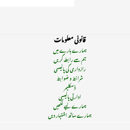
قانونی معلومات
ہمارے بارے میں
ہم سے رابطہ کریں
رازداری کی پالیسی
شرائط و ضوابط
ڈسکلیمر
ادارتی پالیسی
ہمارے لیے لکھیں
ہمارے ساتھ اشتہار دیں