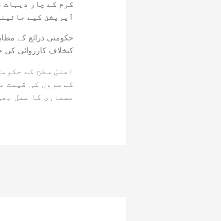
کرم کے چار دیہات خ
آپریشن کیے جائینگ
حکومتی ذرائع کے مطاب
کیخلاف کارروائی کی ج
اعلیٰ سطح کے حکوم
کے سروں کی قیمت م
مسماری کا عمل بھی