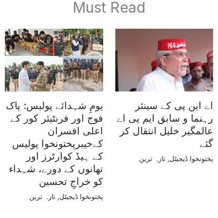
Must Read
اے این پی کے سینئر
یومِ شہدائے پولیس: پاک
رہنما و سابق ایم پی اے
فوج اور فرنٹیئر کور کے
عالمگیر خلیل انتقال کر
اعلی افسران
گئے
کےخیبرپختونخوا پولیس
کے ہیڈ کوارٹرز اور
پختونخوا ڈیجیٹل
,
تازہ ترین
تھانوں کے دورے، شہداء
کو خراجِ تحسین
پختونخوا ڈیجیٹل
,
تازہ ترین