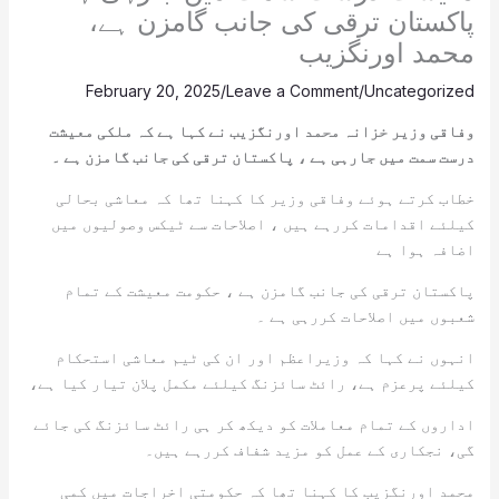
پاکستان ترقی کی جانب گامزن ہے،
محمد اورنگزیب
February 20, 2025
/
Leave a Comment
/
Uncategorized
وفاقی وزیر خزانہ محمد اورنگزیب نے کہا ہے کہ ملکی معیشت
درست سمت میں جارہی ہے ، پاکستان ترقی کی جانب گامزن ہے ۔
خطاب کرتے ہوئے وفاقی وزیر کا کہنا تھا کہ معاشی بحالی
کیلئے اقدامات کررہے ہیں ، اصلاحات سے ٹیکس وصولیوں میں
اضافہ ہوا ہے
پاکستان ترقی کی جانب گامزن ہے ، حکومت معیشت کے تمام
شعبوں میں اصلاحات کررہی ہے ۔
انہوں نے کہا کہ وزیراعظم اور ان کی ٹیم معاشی استحکام
کیلئے پرعزم ہے، رائٹ سائزنگ کیلئے مکمل پلان تیار کیا ہے،
اداروں کے تمام معاملات کو دیکھ کر ہی رائٹ سائزنگ کی جائے
گی، نجکاری کے عمل کو مزید شفاف کررہے ہیں۔
محمد اورنگزیب کا کہنا تھا کہ حکومتی اخراجات میں کمی