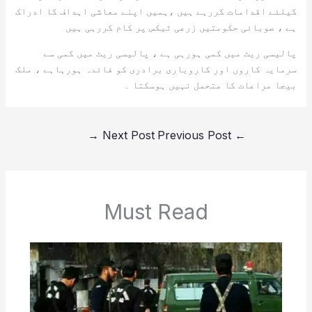
کیلئے اقدامات کررہے ہیں ،ہمیں اپنے معاشی اہداف کا ادراک
ہے ، صوبائی حکومتیں زرعی ٹیکس پر کام کررہی ہیں
پالیسی ریٹ میں کمی ہورہی ہے ، پالیسی ریٹ میں کمی سے
سرمایہ کاروں اور کاروباری برادری کو فائدہ ہورہاہے ، ملک
بیجا مراعات کا متحمل نہیں ہوسکتا ۔
→
Next Post
Previous Post
←
Must Read