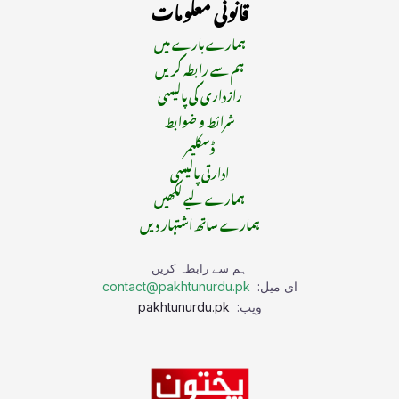
قانونی معلومات
ہمارے بارے میں
ہم سے رابطہ کریں
رازداری کی پالیسی
شرائط و ضوابط
ڈسکلیمر
ادارتی پالیسی
ہمارے لیے لکھیں
ہمارے ساتھ اشتہار دیں
ہم سے رابطہ کریں
ای میل:
contact@pakhtunurdu.pk
ویب:
pakhtunurdu.pk