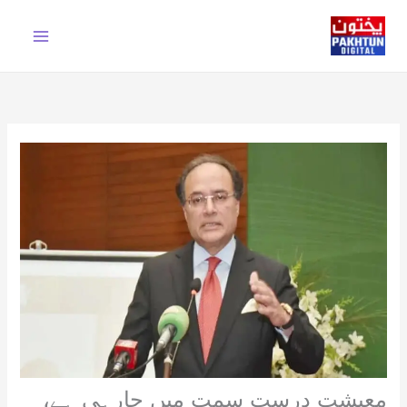
Ski
t
conten
معیشت درست سمت میں جارہی ہے،