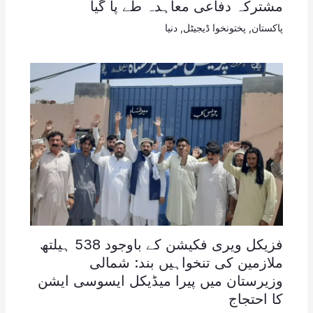
مشترکہ دفاعی معاہدہ طے پا گیا
پاکستان
,
پختونخوا ڈیجیٹل
,
دنیا
فزیکل ویری فکیشن کے باوجود 538 ہیلتھ
ملازمین کی تنخواہیں بند: شمالی
وزیرستان میں پیرا میڈیکل ایسوسی ایشن
کا احتجاج