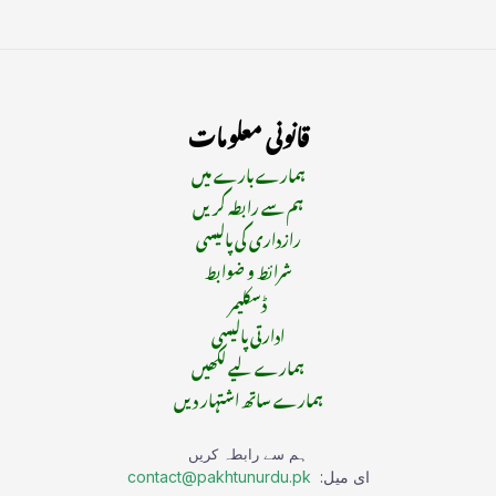
قانونی معلومات
ہمارے بارے میں
ہم سے رابطہ کریں
رازداری کی پالیسی
شرائط و ضوابط
ڈسکلیمر
ادارتی پالیسی
ہمارے لیے لکھیں
ہمارے ساتھ اشتہار دیں
ہم سے رابطہ کریں
ای میل:
contact@pakhtunurdu.pk