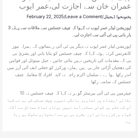
عمران خان سے اجازت لی،عمر ایوب
پختونخوا ڈیجیٹل
/
Leave a Comment
/
February 22, 2025
اپوزیشن لیڈر عمر ایوب نے کہوا کہ چیف جسٹس سے ملاقات سے پہلے 3
بار بانی پی ٹی آئی سے اجازت لی۔
اپوزیشن لیڈر عمر ایوب نے دیگر پی ٹی آئی رہنمائوں کے ہمراہ نیوز
کانفرنس کرتے ہوئے کہا کہ چیف جسٹس کو بتایا بانی اور بشریٰ بی
بی کے مقدمات کی تاریخیں نہیں بتائی جاتیں ، جیل مینوئل اور قوانین
کی دھجیاں اُڑائی جارہی ہیں ہمارے ورکرز کو جعلی ایف آئی آرز میں
اندر رکھا ہوا ہے ، سلمان اکرم راجہ نے لاپتہ افراد کا معاملہ چیف
جسٹس کے سامنے رکھا۔
چیئرمین پی ٹی آئی بیرسٹر گوہر نے کہا کہ چیف جسٹس نے 10
نکاتی ایجنڈے پر تجاویز مانگی تھیں، چیف جسٹس کو ہم نے کہا
آپ کے حکم پر کوئی عملدرآمد نہیں ہوتا، تمام مسائل سے آگاہ
کیا، ورکرز،بانی اور بشریٰ بی بی سے امتیازی سلوک ہو رہا
ہے۔