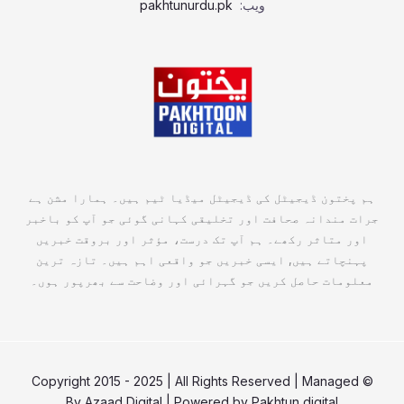
ویب:
pakhtunurdu.pk
ہم پختون ڈیجیٹل کی ڈیجیٹل میڈیا ٹیم ہیں۔ ہمارا مشن ہے
جرات مندانہ صحافت اور تخلیقی کہانی گوئی جو آپ کو باخبر
اور متاثر رکھے۔ ہم آپ تک درست، مؤثر اور بروقت خبریں
پہنچاتے ہیں, ایسی خبریں جو واقعی اہم ہیں۔ تازہ ترین
معلومات حاصل کریں جو گہرائی اور وضاحت سے بھرپور ہوں۔
© Copyright 2015 - 2025 | All Rights Reserved | Managed
By
Azaad Digital
| Powered by
Pakhtun digital