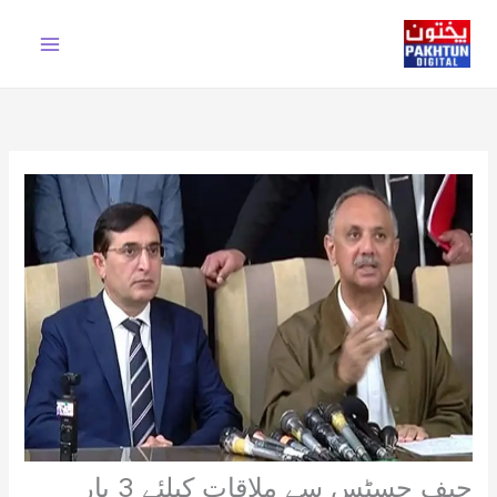
Ski
t
conten
چیف جسٹس سے ملاقات کیلئے 3 بار