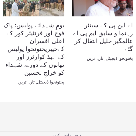
اے این پی کے سینئر
یومِ شہدائے پولیس: پاک
رہنما و سابق ایم پی اے
فوج اور فرنٹیئر کور کے
عالمگیر خلیل انتقال کر
اعلی افسران
گئے
کےخیبرپختونخوا پولیس
کے ہیڈ کوارٹرز اور
پختونخوا ڈیجیٹل
,
تازہ ترین
تھانوں کے دورے، شہداء
کو خراجِ تحسین
پختونخوا ڈیجیٹل
,
تازہ ترین
ہم سے رابطہ کریں