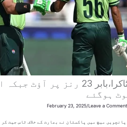
پاک بھارت ٹاکرا،بابر 23 رنز پر آو
وٹ ہوگئے
February 23, 2025
/
Leave a Commen
انچویں میچ میں پاکستان نے بھارت کے خلاف ٹاس جیت کر 