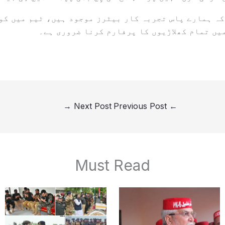
کہ ہمارے پاس تجربہ کار بیٹرز موجود ہیں، ٹیم میں کو
میں تمام کھلاڑیوں کا پرفارم کرنا ضروری ہے۔
→
Next Post
Previous Post
←
Must Read