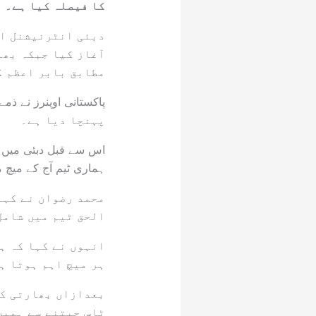
کا فیصلہ کیا ہے۔
دبئی انٹرنیشنل اس
آغاز کیا جبکہ بھا
مطابق بابر اعظم ک
پہنچا دیا ہے۔
اس سے قبل دبئی میں ٹ
ہماری ٹیم آج کے میچ 
محمد رضوان نے کہا 
الحق ٹیم میں شامل
انہوں نے کہا کہ ہم
ہر میچ اہم ہوتا ہے
بعدازاں بھارتی کپ
ٹاس جیتنے سے ہمیں 