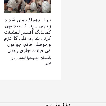
تیراہ دھماکے میں شدید
زخمی ہونے کے بعد بھی
کمانڈنگ آفیسر لیفٹیننٹ
کرنل شاہد علی کا عزم
و حوصلہ قائم، جوانوں
کی قیادت جاری رکھی
پاکستان
,
پختونخوا ڈیجیٹل
,
تازہ
ترین
قانونی معلومات