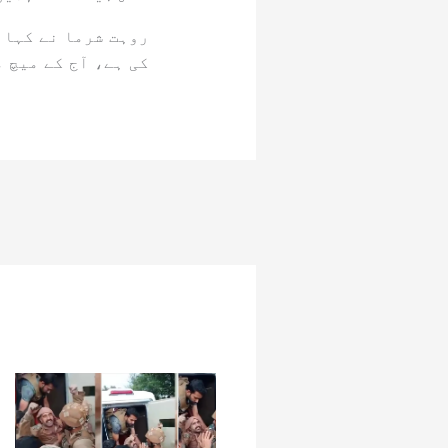
روہت شرما نے کہا 
کی ہے، آج کے میچ 