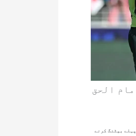
ٔٹ جبکہ امام الحق
پہلے بیٹنگ کرنے