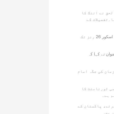
لحق نے اننگ کا
ا۔تفصیلات کے
پاکستانی اوپنرز نے ذمے داری اور محتاط طریقے سے اننگ کا آغاز کیا اور 6 اوورز میں ٹیم کا اسکور 26 رنز تک
وان نے کہا کہ
زمان کی جگہ امام
سی ٹورنامنٹ کا
م ہے۔
رتے، پاکستان کے
 ہے۔