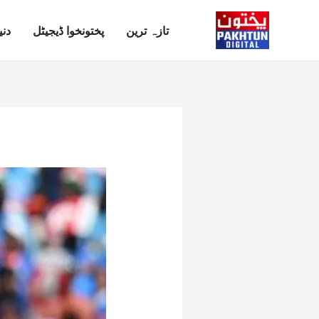
Ski
t
تازہ ترین
پختونخوا ڈیجیٹل
دنی
conten