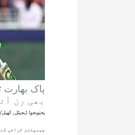
بھی رن آئ
پختونخوا ڈیجیٹل
,
کھیل
/
t
چیمپئنز ٹرافی کے پ