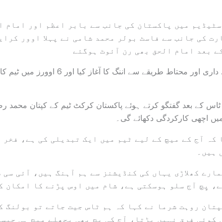
ٹیڈیم میں پاکستان کی جانب سے بابر اعظم اور امام ا
رت کی جانب سے فاسٹ بولر محمد شامی نے پہلا اوور کرای
ے بعد امام الحق بھی رن آئوٹ ہوگئے
اس کے بعد گفتگو کرتے ہوئے پاکستان کرکٹ ٹیم کے کپتان محمد رض
میں اچھی کارکردگی دکھائے گی۔
کہ آج کے میچ کے لیے ٹیم میں ایک تبدیلی کی ہے، فخر 
 ہیں۔
ارے کھلاڑی یہاں کی کنڈیشنز سے ہم آہنگ ہیں، آئی سی 
، پِچ آج سلو ہوسکتی ہے، شام میں اوس پڑنے کا امکان ک
تان روہت شرما نے کہا کہ ہم ٹاس جیت جاتے تو بولنگ ک
کوئی فرق نہیں پڑتا، آج کی پِچ بھی پچھلے میچ ہی جیسی