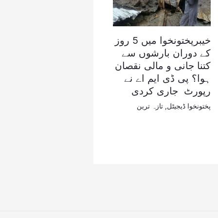
خیبرپختونخوا میں 5 روز
کے دوران بارشوں سے
کتنا جانی و مالی نقصان
ہوا؟ پی ڈی ایم اے نے
رپورٹ جاری کردی
پختونخوا ڈیجیٹل
,
تازہ ترین