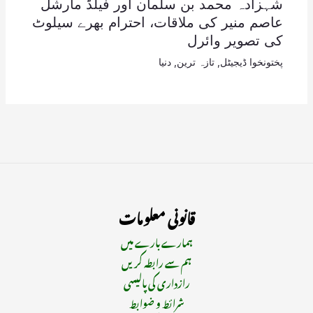
شہزادہ محمد بن سلمان اور فیلڈ مارشل
عاصم منیر کی ملاقات، احترام بھرے سیلوٹ
کی تصویر وائرل
پختونخوا ڈیجیٹل
,
تازہ ترین
,
دنیا
قانونی معلومات
ہمارے بارے میں
ہم سے رابطہ کریں
رازداری کی پالیسی
شرائط و ضوابط