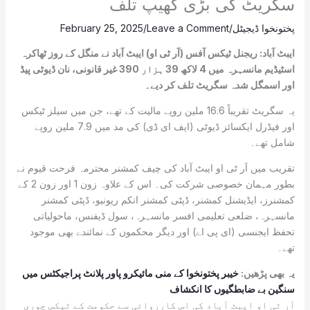
سگریٹ کی بڑی کھیپ تلف
پختونخوا ڈیجیٹل
/
Leave a Comment
/
February 25, 2025
ایبٹ آباد: ریجنل ٹیکس آفس (آر ٹی او) ایبٹ آباد نے منگل کے روز ٹھاکرہ
اسٹیڈیم مانسہرہ میں 4 لاکھ 39 ہزار 390 غیر قانونی، نان ڈیوٹی پیڈ
اور اسمگل شدہ سگریٹ تلف کر دیے۔
یہ سگریٹ تقریباً 16.6 ملین روپے مالیت کے تھے، جن میں سیلز ٹیکس
اور فیڈرل ایکسائز ڈیوٹی (ایف ای ڈی) کی مد میں 7.9 ملین روپے
شامل تھے۔
تقریب میں آر ٹی او ایبٹ آباد کی چیف کمشنر محترمہ فرحت قیوم نے
بطور مہمان خصوصی شرکت کی۔ اس کے علاوہ زون 1 اور زون 2 کے
کمشنرز، ایڈیشنل کمشنر، ڈپٹی کمشنر انکم ریونیو، ڈپٹی کمشنر
مانسہرہ، ضلعی تعلیمی افسر مانسہرہ، سول ڈیفنس، ماحولیاتی
تحفظ ایجنسی (ای پی اے) اور دیگر محکموں کے نمائندے بھی موجود
تھے۔
یہ بھی پڑھیں:
خیبر پختونخوا کے منی مائیکرو پاور پلانٹ پراجیکٹس میں
سنگین بے ضابطگیوں کا انکشاف
آر ٹی او ایبٹ آباد کی اس کارروائی سے حکومت کے ٹیکس چوری