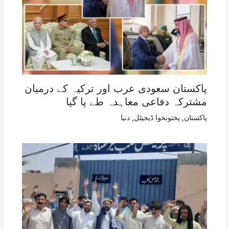
پاکستان سعودی عرب اور ترکیہ کے درمیان
مشترکہ دفاعی معاہدہ طے پا گیا
پاکستان
,
پختونخوا ڈیجیٹل
,
دنیا