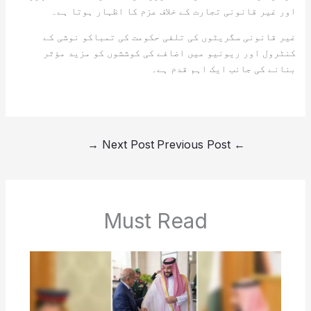
اور غیر قانونی تجارت کے خلاف عزم کا اظہار ہوتا ہے۔
غیر قانونی سگریٹوں کی تلفی حکومت کی تمباکو نوشی کے
کنٹرول اور ریونیو میں اضافے کی کوششوں کو مزید مؤثر
بنانے کی جانب ایک اہم قدم ہے۔
→
Next Post
Previous Post
←
Must Read