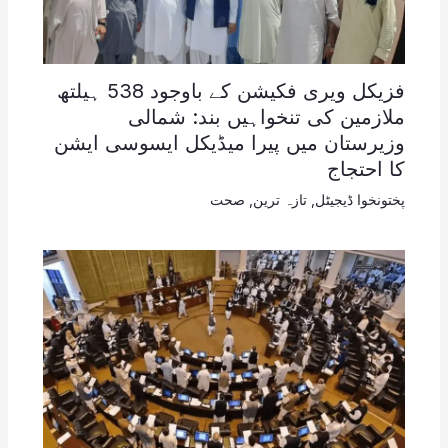
فزیکل ویری فکیشن کے باوجود 538 ہیلتھ
ملازمین کی تنخواہیں بند: شمالی
وزیرستان میں پیرا میڈیکل ایسوسی ایشن
کا احتجاج
پختونخوا ڈیجیٹل
,
تازہ ترین
,
صحت