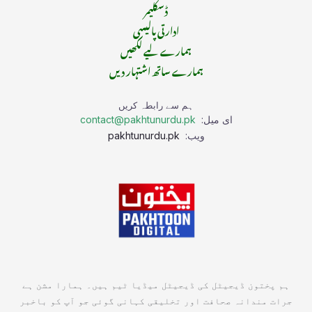
ڈسکلیمر
ادارتی پالیسی
ہمارے لیے لکھیں
ہمارے ساتھ اشتہار دیں
ہم سے رابطہ کریں
ای میل:
contact@pakhtunurdu.pk
ویب:
pakhtunurdu.pk
ہم پختون ڈیجیٹل کی ڈیجیٹل میڈیا ٹیم ہیں۔ ہمارا مشن ہے
جرات مندانہ صحافت اور تخلیقی کہانی گوئی جو آپ کو باخبر