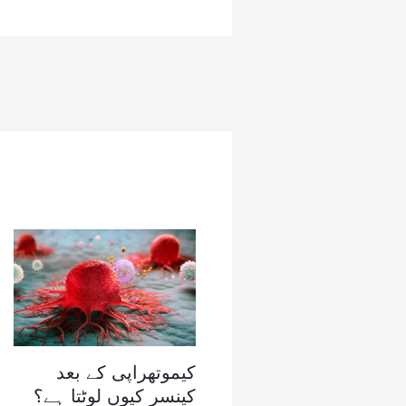
کیموتھراپی کے بعد
کینسر کیوں لوٹتا ہے؟