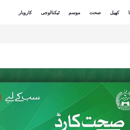
ا
کھیل
صحت
موسم
ٹیکنالوجی
کاروبار