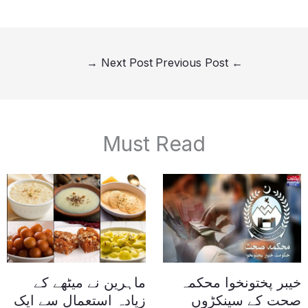
→
Next Post
Previous Post
←
Must Read
خیبر پختونخوا محکمہ
ماہرین نے میٹھے کے
صحت کے سینکڑوں
زیادہ استعمال سے ایک