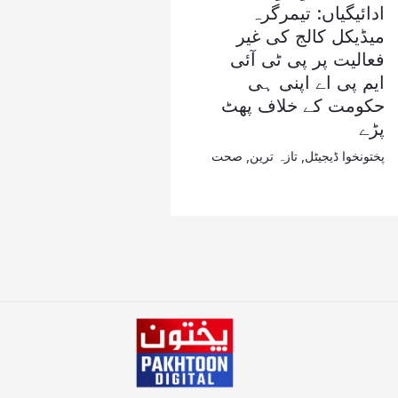
ادائیگیاں: تیمرگرہ
میڈیکل کالج کی غیر
فعالیت پر پی ٹی آئی
ایم پی اے اپنی ہی
حکومت کے خلاف پھٹ
پڑے
پختونخوا ڈیجیٹل
,
تازہ ترین
,
صحت