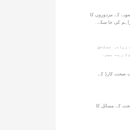
صوبے کے مزدوروں کا
راہم کی جا سکے۔
 زیادہ مستحق
م رہے ہیں۔
ات صحت کارڈ کے
حت کے مسائل کا