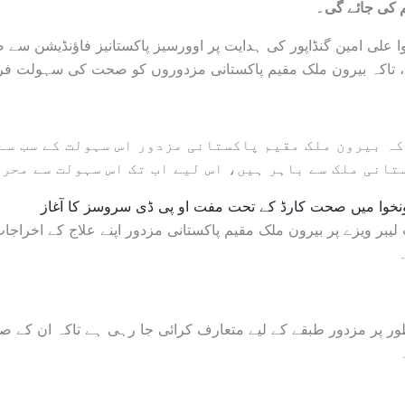
 کی جائے گی۔
وا علی امین گنڈاپور کی ہدایت پر اوورسیز پاکستانیز فاؤنڈیشن سے 
ہے، تاکہ بیرون ملک مقیم پاکستانی مزدوروں کو صحت کی سہولت ف
 کہ بیرون ملک مقیم پاکستانی مزدور اس سہولت کے سب سے
انی ملک سے باہر ہیں، اس لیے اب تک اس سہولت سے محرو
ونخوا میں صحت کارڈ کے تحت مفت او پی ڈی سروسز کا آغاز
یبر ویزے پر بیرون ملک مقیم پاکستانی مزدور اپنے علاج کے اخراج
پر مزدور طبقے کے لیے متعارف کرائی جا رہی ہے تاکہ ان کے ص