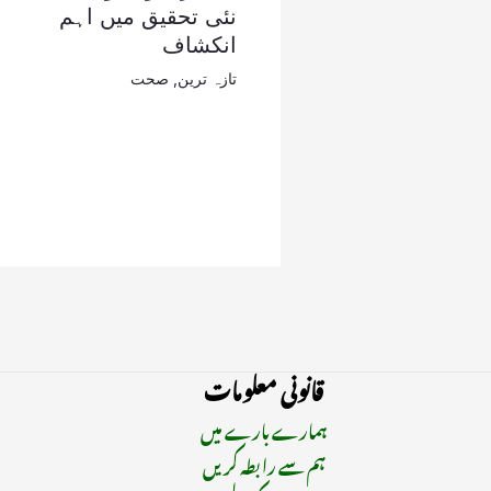
نئی تحقیق میں اہم
انکشاف
تازہ ترین
,
صحت
قانونی معلومات
ہمارے بارے میں
ہم سے رابطہ کریں