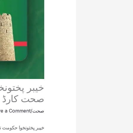
خیبر پختونخ
صحت کارڈ س
صحت
/
ve a Comment
خیبر پختونخوا حکومت ن