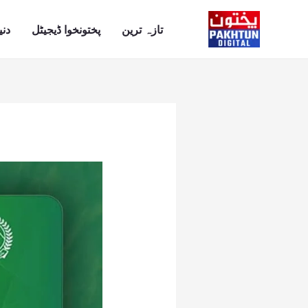
Ski
t
تازہ ترین
پختونخوا ڈیجیٹل
دنی
conten