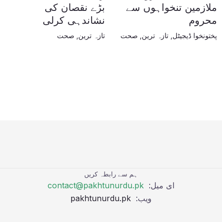
ملازمین تنخواہوں سے
بڑے نقصان کی
محروم
نشاندہی کرلی
پختونخوا ڈیجیٹل
,
تازہ ترین
,
صحت
تازہ ترین
,
صحت
ہم سے رابطہ کریں
ای میل:
contact@pakhtunurdu.pk
ویب:
pakhtunurdu.pk