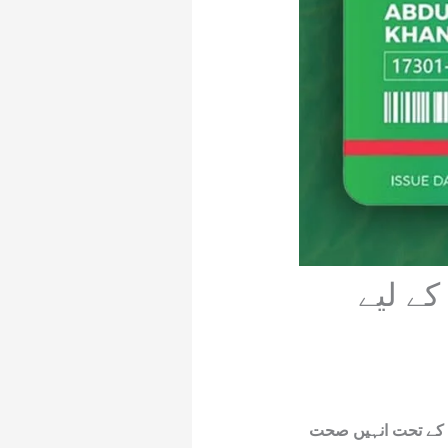
کے لیے
س کے تحت انہیں صحت