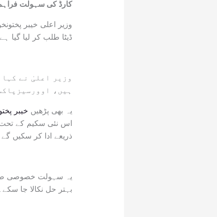
کارڈ کی سہولت فراہم
وزیر اعلی خیبر پختونخ
ڈیٹا طلب کر لیا گیا 
وزیر اعلیٰ نے کہا
ہیں، اوورسیزپاکست
یہ بھی پڑھیں
خیبر پخت
اس نئی سکیم کے تحت ل
ذریعے ادا کر سکیں گے۔
یہ سہولت خصوصی طور 
بہتر حل نکالا جا سکے۔