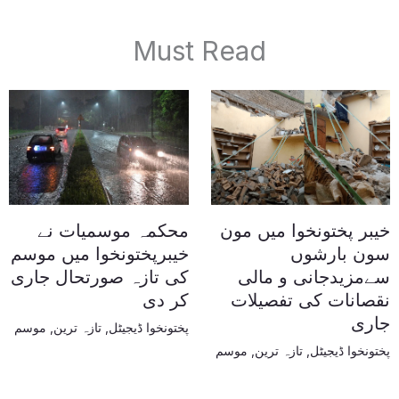
Must Read
خیبر پختونخوا میں مون
محکمہ موسمیات نے
سون بارشوں
خیبرپختونخوا میں موسم
سےمزیدجانی و مالی
کی تازہ صورتحال جاری
نقصانات کی تفصیلات
کر دی
جاری
پختونخوا ڈیجیٹل
,
تازہ ترین
,
موسم
پختونخوا ڈیجیٹل
,
تازہ ترین
,
موسم