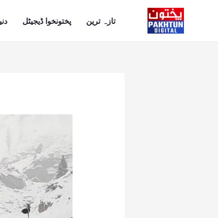
Ski
t
تازہ ترین
پختونخوا ڈیجیٹل
دنی
conten