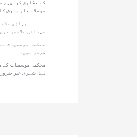
کے مطابق کراچی، س
موسلا دھار بارش کا
پہاڑی علاقوں میں
میدانی علاقوں میں
محکمہ موسمیات نے 
کردی ہیں۔
محکمہ موسمیات کے مطا
لہذا شہری غیر ضرور