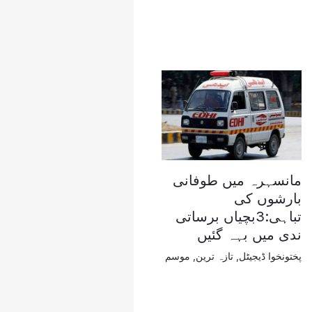
مانسہرہ میں طوفانی
بارشوں کی
تباہی:3بچیاں برساتی
ندی میں بہہ گئیں
پختونخوا ڈیجیٹل
,
تازہ ترین
,
موسم