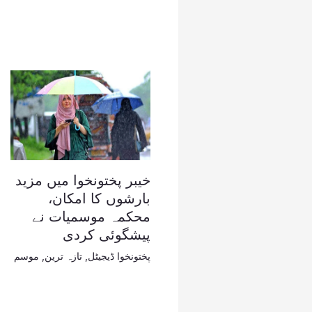
خیبر پختونخوا میں مزید
بارشوں کا امکان،
محکمہ موسمیات نے
پیشگوئی کردی
پختونخوا ڈیجیٹل
,
تازہ ترین
,
موسم