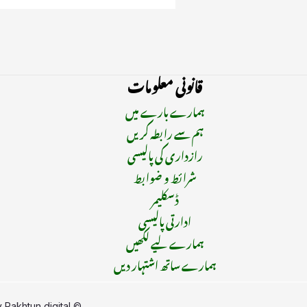
قانونی معلومات
ہمارے بارے میں
ہم سے رابطہ کریں
رازداری کی پالیسی
شرائط و ضوابط
ڈسکلیمر
ادارتی پالیسی
ہمارے لیے لکھیں
ہمارے ساتھ اشتہار دیں
y
Pakhtun digital
© Copyright 2015 - 2025 | All Rights Reserved | Managed By