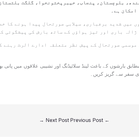
ندھ، بلوچستان، پنجاب، خیبرپختونخوا، گلگت بلتستان 
 امکان ہے۔
 شدید برفباری، سیلابی صورتحال پیدا ہونے کا خدش
 ژالہ باری اور تیز ہواؤں کے ساتھ بارش کی پیشگوئی کی
موسمی صورتحال کے پیش نظر متعلقہ ادارے الرٹ رہنے ک
بق بارشوں کے باعث لینڈ سلائیڈنگ اور نشیبی علاقوں میں پانی ب
ی سفر سے گریز کریں۔
→
Next Post
Previous Post
←