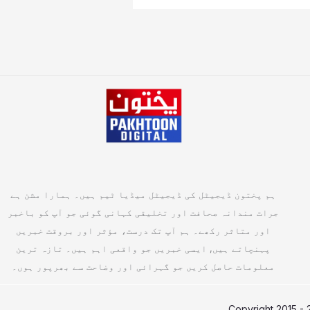
ہم پختون ڈیجیٹل کی ڈیجیٹل میڈیا ٹیم ہیں۔ ہمارا مشن ہے
جرات مندانہ صحافت اور تخلیقی کہانی گوئی جو آپ کو باخبر
اور متاثر رکھے۔ ہم آپ تک درست، مؤثر اور بروقت خبریں
پہنچاتے ہیں, ایسی خبریں جو واقعی اہم ہیں۔ تازہ ترین
معلومات حاصل کریں جو گہرائی اور وضاحت سے بھرپور ہوں۔