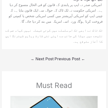
امریکی صدر نے ایپ پر پابندی کے قانون کو فی الحال منسوخ کر دیا
ہے۔ امریکی حکومت نے ٹک ٹاک کے حوالے سے ایک قانون بنایا ہے کہ
چینی ایپ کو امریکی آپریشنز میں کسی امریکی شخص یا کمپنی کو
فروخت کرنا ہوگا، ورنہ اسے امریکہ میں بند کر دیا جائے گا۔
ٹک ٹاک نے ابھی تک اس سلسلے میں کوئی فیصلہ نہیں کیا، جس کے
نتیجے میں میٹا کی جانب سے اپنی نئی شارٹ ویڈیو شیئرنگ ایپ
کا آغاز متوقع ہے۔
→
Next Post
Previous Post
←
Must Read