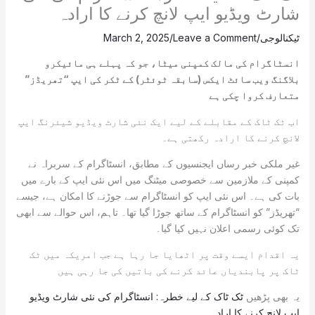
شارٹ ویڈیو ایپ لانچ کرنے کا ارادہ
ٹیکنالوجی
/
Leave a Comment
/
March 2, 2025
انسٹاگرام کی مالک کمپنی میٹا، جو کہ پہلے ہی مائیکرو
بلاگنگ ویب سائٹ ایکس (سابقہ ٹوئٹر) کے ٹکر کی ایپ “تھریڈز”
متعارف کروا چکی ہے
اب ٹک ٹاک کے مقابلے کے لیے ایک نئی شارٹ ویڈیو شیئرنگ ایپ
لانچ کرنے کا ارادہ رکھتی ہے۔
غیر ملکی خبر رساں ایجنسیوں کے مطابق، انسٹاگرام کے سربراہ نے
کمپنی کے ملازمین سے خصوصی میٹنگ میں اس نئی ایپ کے بارے میں
بات کی ہے۔ اس نئی ایپ کو انسٹاگرام سے جوڑنے کا امکان ہے، جیسے
“تھریڈز” کو انسٹاگرام کے ساتھ جوڑا گیا تھا۔ تاہم، اس حوالے سے ابھی
تک کوئی رسمی اعلان نہیں کیا گیا۔
یہ اقدام ایسے وقت پر اٹھایا جا رہا ہے جب امریکہ میں ٹک
ٹاک پر پابندیاں عائد کرنے کی باتیں کی جا رہی ہیں
یہ بھی پڑھیں
ٹک ٹاک کے لیے خطرہ: انسٹاگرام کی نئی شارٹ ویڈیو
ایپ لانچ کرنے کا ارادہ