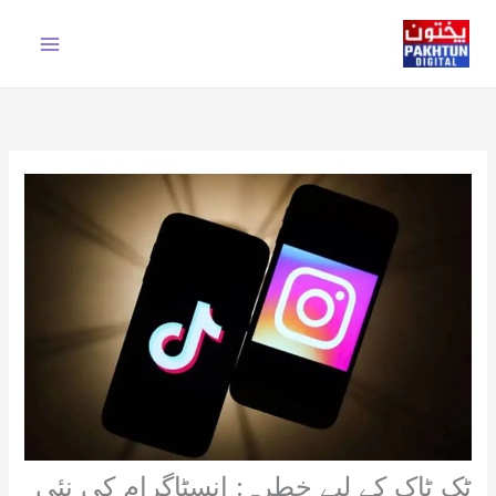
Ski
t
conten
ٹک ٹاک کے لیے خطرہ: انسٹاگرام کی نئی