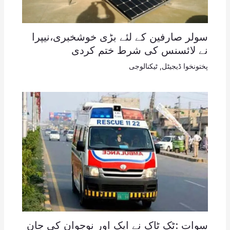
سولر صارفین کے لئے بڑی خوشخبری،نیپرا
نے لائسنس کی شرط ختم کردی
پختونخوا ڈیجیٹل
,
ٹیکنالوجی
سوات :ٹک ٹاک نے ایک اور نوجوان کی جان