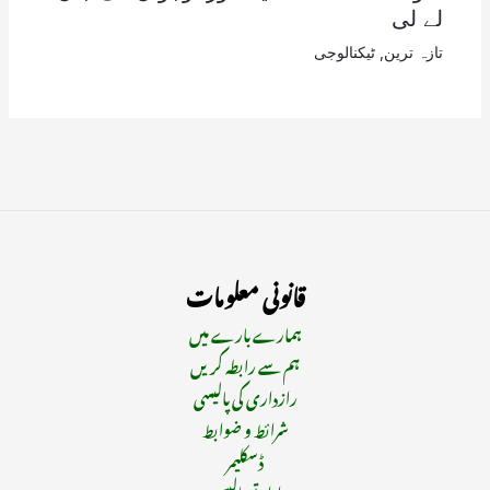
لے لی
تازہ ترین
,
ٹیکنالوجی
قانونی معلومات
ہمارے بارے میں
ہم سے رابطہ کریں
رازداری کی پالیسی
شرائط و ضوابط
ڈسکلیمر