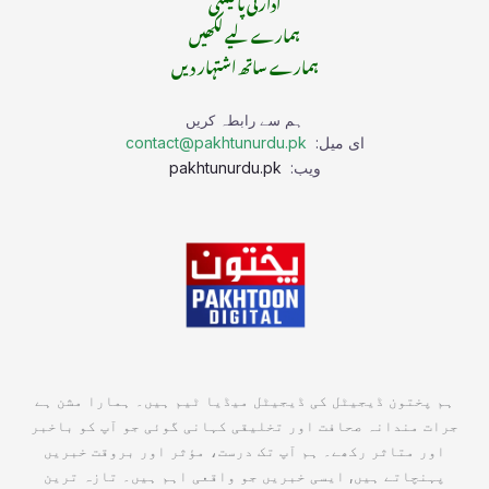
ادارتی پالیسی
ہمارے لیے لکھیں
ہمارے ساتھ اشتہار دیں
ہم سے رابطہ کریں
ای میل:
contact@pakhtunurdu.pk
ویب:
pakhtunurdu.pk
ہم پختون ڈیجیٹل کی ڈیجیٹل میڈیا ٹیم ہیں۔ ہمارا مشن ہے
جرات مندانہ صحافت اور تخلیقی کہانی گوئی جو آپ کو باخبر
اور متاثر رکھے۔ ہم آپ تک درست، مؤثر اور بروقت خبریں
پہنچاتے ہیں, ایسی خبریں جو واقعی اہم ہیں۔ تازہ ترین