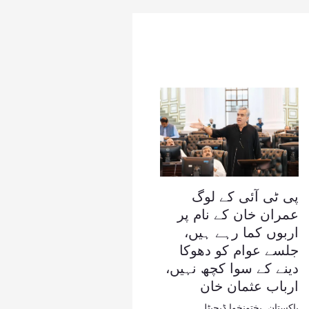
پی ٹی آئی کے لوگ
عمران خان کے نام پر
اربوں کما رہے ہیں،
جلسے عوام کو دھوکا
دینے کے سوا کچھ نہیں،
ارباب عثمان خان
پاکستان
,
پختونخوا ڈیجیٹل