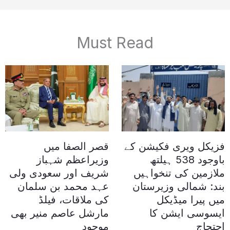
Must Read
فزیکل ویری فکیشن کے
قصر الصفا میں
باوجود 538 ہیلتھ
وزیراعظم شہباز
ملازمین کی تنخواہیں
شریف اور سعودی ولی
بند: شمالی وزیرستان
عہد محمد بن سلمان
میں پیرا میڈیکل
کی ملاقات، فیلڈ
ایسوسی ایشن کا
مارشل عاصم منیر بھی
احتجاج
موجود