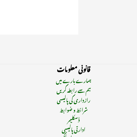
قانونی معلومات
ہمارے بارے میں
ہم سے رابطہ کریں
رازداری کی پالیسی
شرائط و ضوابط
ڈسکلیمر
ادارتی پالیسی