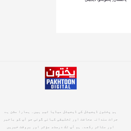
ہم پختون ڈیجیٹل کی ڈیجیٹل میڈیا ٹیم ہیں۔ ہمارا مشن ہے
جرات مندانہ صحافت اور تخلیقی کہانی گوئی جو آپ کو باخبر
اور متاثر رکھے۔ ہم آپ تک درست، مؤثر اور بروقت خبریں