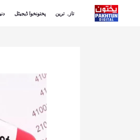
Ski
t
تازہ ترین
پختونخوا ڈیجیٹل
دنی
conten