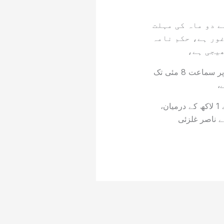
ے دو ماہ کی مہلت
ور ہے، حکم نامہ
ھیجی ہے،
حکم نامہ اے اے جی نے بتایا کہ دو ماہ میں اس کا فیصلہ ہو جائے گا، حکم نامہ درخواست پر سماعت 8 مئی تک
،
وکیل درخواست گزار ناصر غلزئیملک میں تھلیسمیا میجر کے مریضوں کی تعداد 50 ہزار سے 1 لاکھ کے درمیان،
ے ناصر غلزئی