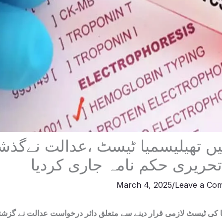
یں تھیلیسمیا ٹیسٹ ،عدالت نےگذش
حریری حکم نامہ جاری کردیا
March 4, 2025
/
Leave a Co
یا کی ٹیسٹ لازمی قرار دینے سے متعلق دائر درخواست عدالت نے گزش