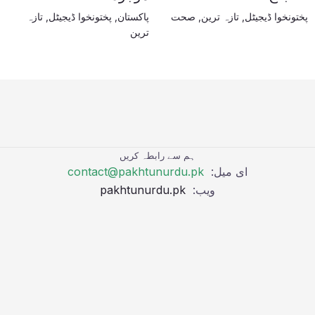
پختونخوا ڈیجیٹل
,
تازہ ترین
,
صحت
پاکستان
,
پختونخوا ڈیجیٹل
,
تازہ
ترین
ہم سے رابطہ کریں
ای میل:
contact@pakhtunurdu.pk
ویب:
pakhtunurdu.pk