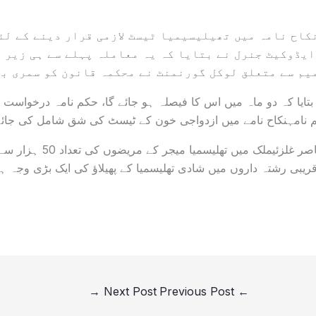
کاح نامہ میں تھیلیسیمیا ٹیسٹ لازمی قرار دینے کے لئ
یڈوکیٹ جنرل نے بتایا کہ یہ معاملہ پہلے سے ہی زیر غ
یم سے متعلق لوکل گورنمنٹ نے محکمہ قانون کو سمری ب
کم نامہنکاح نامے میں ازدواجی خون کے ٹیسٹ کی شق شامل کی جائے
ریبی رشتہ داروں میں شادی تھلیسمیا کے پھیلاؤ کی ایک بڑی وجہ ہ
→
Next Post
Previous Post
←