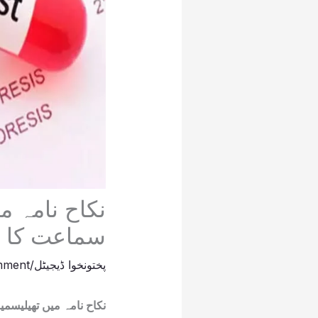
نکاح نامہ م
سماعت کا ت
پختونخوا ڈیجیٹل
/
mment
نکاح نامہ میں تھیلیسم