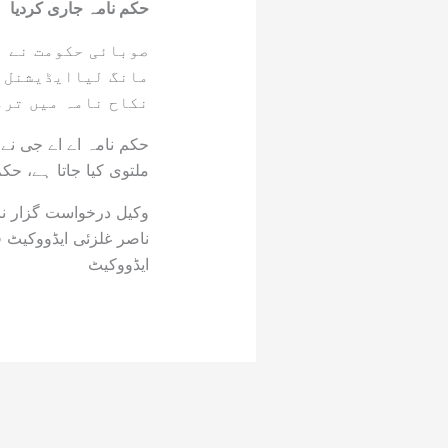
حکم نامہ جاری کردیا
صوبائی حکومت نے ن
مانگ لیاایڈیشنل ا
نکاح نامہ میں ترم
ملتوی کیا جاتا ہے، ح
ناصر غلزئی ایڈووکیٹ ق
ایڈووکیٹ