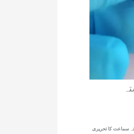
تہ
تہ سماعت کا تحریری