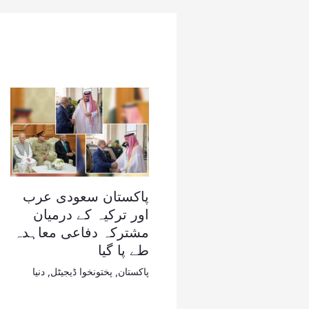
پاکستان سعودی عرب
اور ترکیہ کے درمیان
مشترکہ دفاعی معاہدہ
طے پا گیا
پاکستان
,
پختونخوا ڈیجیٹل
,
دنیا