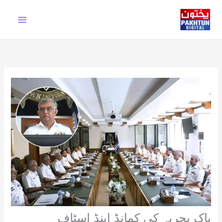
Ski
t
conten
پاک بحریہ کی کمانڈ اینڈ اسٹاف