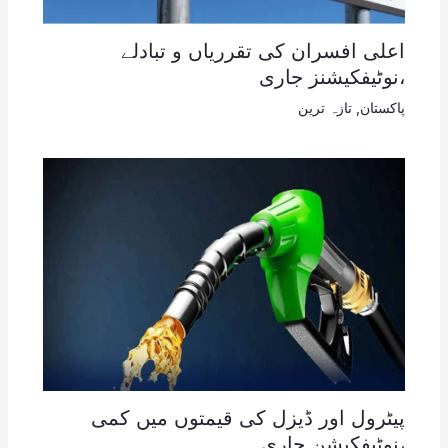
اعلی افسران کی تقرریاں و تبادلے
،نوٹیفکیشنز جاری
پاکستان
,
تازہ ترین
پیٹرول اور ڈیزل کی قیمتوں میں کمی
،نوٹیفکیشن جاری