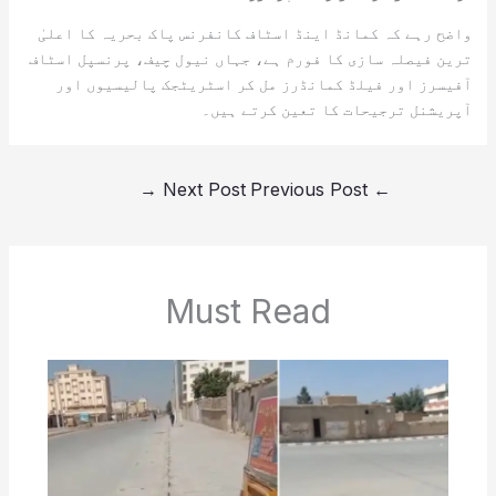
واضح رہے کہ کمانڈ اینڈ اسٹاف کانفرنس پاک بحریہ کا اعلیٰ
ترین فیصلہ سازی کا فورم ہے، جہاں نیول چیف، پرنسپل اسٹاف
آفیسرز اور فیلڈ کمانڈرز مل کر اسٹریٹجک پالیسیوں اور
آپریشنل ترجیحات کا تعین کرتے ہیں۔
→
Next Post
Previous Post
←
Must Read