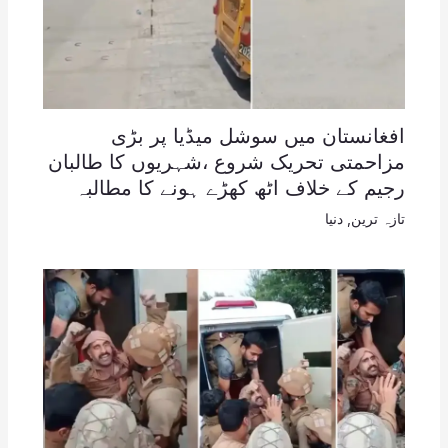
افغانستان میں سوشل میڈیا پر بڑی
مزاحمتی تحریک شروع ،شہریوں کا طالبان
رجیم کے خلاف اٹھ کھڑے ہونے کا مطالبہ
تازہ ترین
,
دنیا