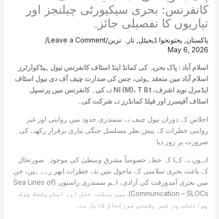
کانفرنس: بحری سیکیورٹی چیلنجز اور
تیاریوں کا تفصیلی جائزہ
پاکستان
,
پختونخوا ڈیجیٹل
,
تازہ ترین
/
Leave a Comment
/
May 6, 2026
اسلام آباد : پاک بحریہ کی کمانڈ اینڈ اسٹاف کانفرنس نیول ہیڈکوارٹرز
اسلام آباد میں منعقد ہوئی، جس کی صدارت چیف آف دی نیول اسٹاف
ایڈمرل نوید اشرف، NI (M)، T Bt نے کی۔ کانفرنس میں پرنسپل
اسٹاف آفیسرز اور فیلڈ کمانڈرز نے شرکت کی۔
اجلاس کے دوران نیول چیف نے سمندری حدود میں روایتی اور غیر
روایتی خطرات کے پیش نظر مسلسل جنگی تیاری برقرار رکھنے کی
ضرورت پر زور دیا۔
انہوں نے کہا کہ خطے خصوصاً مشرقِ وسطیٰ کی موجودہ صورتحال
کے باعث بحری سلامتی کے ماحول میں نئے خطرات ابھر رہے ہیں، جن
میں بحری آمدورفت کی آزادی، اہم سمندری راستوں (Sea Lines of
Communication – SLOCs) میں ممکنہ خلل اور اسٹریٹجک چوک
پوائنٹس پر غیر یقینی صورتحال شامل ہے۔