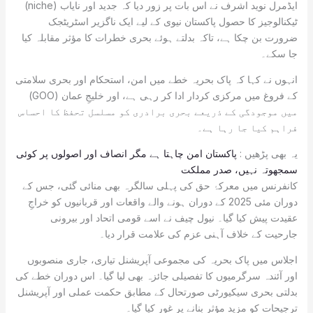
ایڈمرل نوید اشرف نے اس بات پر زور دیا کہ جدید اور نایاب (niche)
ٹیکنالوجیز کا حصول پاکستان نیوی کے لیے ایک ناگزیر اسٹریٹجک
ضرورت بن چکا ہے، تاکہ بدلتے ہوئے بحری خطرات کا مؤثر مقابلہ کیا
جا سکے۔
انہوں نے کہا کہ پاک بحریہ خطے میں امن، استحکام اور بحری سلامتی
کے فروغ میں مرکزی کردار ادا کر رہی ہے، اور خلیجِ عمان (GOO)
میں موجودگی کے ذریعے بحری برادری کو مسلسل تحفظ کا احساس
فراہم کیا جا رہا ہے۔
یہ بھی پڑھیں :
پاکستان امن چاہتا ہے مگر انصاف اور اصولوں پر کوئی
سمجھوتہ نہیں، صدر مملکت
کانفرنس میں معرکۂ حق کی پہلی سالگرہ بھی منائی گئی، جس کے
دوران مئی 2025 کے دوران ہونے والے واقعات اور قربانیوں کو خراجِ
عقیدت پیش کیا گیا۔ نیول چیف نے اسے قومی اتحاد اور بیرونی
جارحیت کے خلاف آہنی عزم کی علامت قرار دیا۔
اجلاس میں پاک بحریہ کی مجموعی آپریشنل تیاری، جاری منصوبوں
اور آئندہ سرگرمیوں کا تفصیلی جائزہ بھی لیا گیا۔ اس دوران خطے کی
بدلتی بحری سیکیورٹی صورتحال کے مطابق حکمت عملی اور آپریشنل
ترجیحات کو مزید مؤثر بنانے پر غور کیا گیا۔