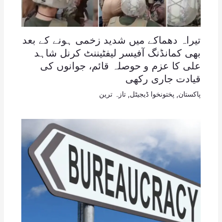
تیراہ دھماکے میں شدید زخمی ہونے کے بعد
بھی کمانڈنگ آفیسر لیفٹیننٹ کرنل شاہد
علی کا عزم و حوصلہ قائم، جوانوں کی
قیادت جاری رکھی
پاکستان
,
پختونخوا ڈیجیٹل
,
تازہ ترین