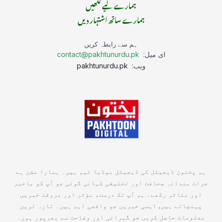
ہمارے لیے لکھیں
ہمارے ساتھ اشتہار دیں
ہم سے رابطہ کریں
ای میل:
contact@pakhtunurdu.pk
ویب:
pakhtunurdu.pk
ہم پختون ڈیجیٹل کی ڈیجیٹل میڈیا ٹیم ہیں۔ ہمارا مشن ہے
جرات مندانہ صحافت اور تخلیقی کہانی گوئی جو آپ کو باخبر
اور متاثر رکھے۔ ہم آپ تک درست، مؤثر اور بروقت خبریں
پہنچاتے ہیں, ایسی خبریں جو واقعی اہم ہیں۔ تازہ ترین
معلومات حاصل کریں جو گہرائی اور وضاحت سے بھرپور ہوں۔