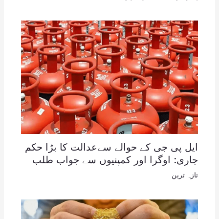
ایل پی جی کے حوالے سےعدالت کا بڑا حکم
جاری: اوگرا اور کمپنیوں سے جواب طلب
تازہ ترین