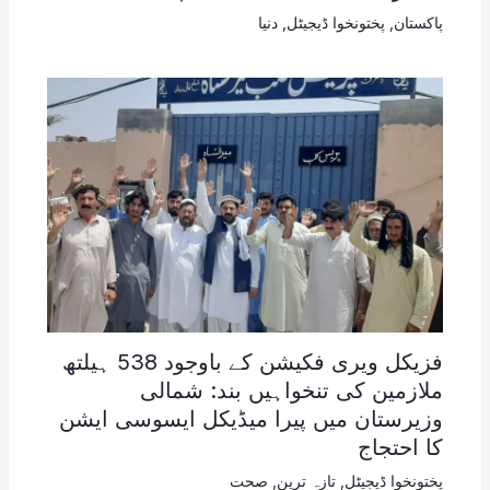
پاکستان
,
پختونخوا ڈیجیٹل
,
دنیا
فزیکل ویری فکیشن کے باوجود 538 ہیلتھ
ملازمین کی تنخواہیں بند: شمالی
وزیرستان میں پیرا میڈیکل ایسوسی ایشن
کا احتجاج
پختونخوا ڈیجیٹل
,
تازہ ترین
,
صحت