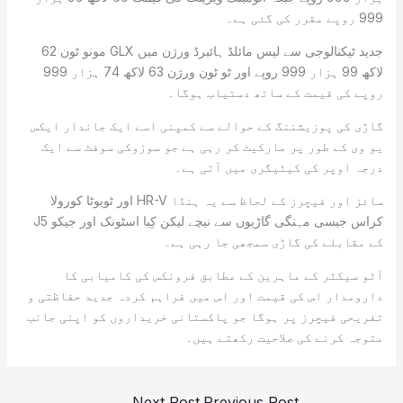
999 روپے مقرر کی گئی ہے۔
جدید ٹیکنالوجی سے لیس مائلڈ ہائبرڈ ورژن میں GLX مونو ٹون 62
لاکھ 99 ہزار 999 روپے اور ٹو ٹون ورژن 63 لاکھ 74 ہزار 999
روپے کی قیمت کے ساتھ دستیاب ہوگا۔
گاڑی کی پوزیشننگ کے حوالے سے کمپنی اسے ایک جاندار ایکس
یو وی کے طور پر مارکیٹ کر رہی ہے جو سوزوکی سوفٹ سے ایک
درجہ اوپر کی کیٹیگری میں آتی ہے۔
سائز اور فیچرز کے لحاظ سے یہ ہنڈا HR-V اور ٹویوٹا کورولا
کراس جیسی مہنگی گاڑیوں سے نیچے لیکن کِیا اسٹونک اور جیکو J5
کے مقابلے کی گاڑی سمجھی جا رہی ہے۔
آٹو سیکٹر کے ماہرین کے مطابق فرونکس کی کامیابی کا
دارومدار اس کی قیمت اور اس میں فراہم کردہ جدید حفاظتی و
تفریحی فیچرز پر ہوگا جو پاکستانی خریداروں کو اپنی جانب
متوجہ کرنے کی صلاحیت رکھتے ہیں۔
→
Next Post
Previous Post
←