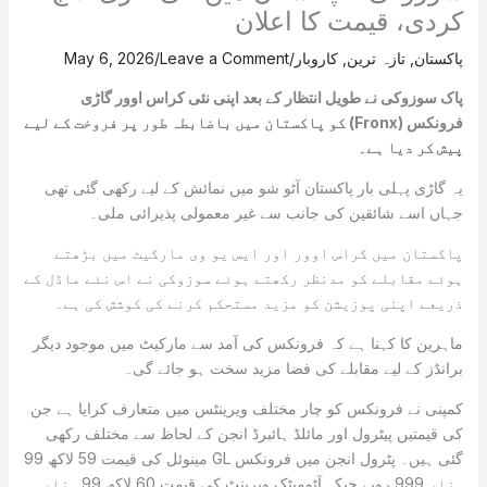
کردی، قیمت کا اعلان
پاکستان
,
تازہ ترین
,
کاروبار
/
Leave a Comment
/
May 6, 2026
پاک سوزوکی نے طویل انتظار کے بعد اپنی نئی کراس اوور گاڑی
فرونکس (Fronx) کو پاکستان میں باضابطہ طور پر فروخت کے لیے
پیش کر دیا ہے۔
یہ گاڑی پہلی بار پاکستان آٹو شو میں نمائش کے لیے رکھی گئی تھی
جہاں اسے شائقین کی جانب سے غیر معمولی پذیرائی ملی۔
پاکستان میں کراس اوور اور ایس یو وی مارکیٹ میں بڑھتے
ہوئے مقابلے کو مدنظر رکھتے ہوئے سوزوکی نے اس نئے ماڈل کے
ذریعے اپنی پوزیشن کو مزید مستحکم کرنے کی کوشش کی ہے۔
ماہرین کا کہنا ہے کہ فرونکس کی آمد سے مارکیٹ میں موجود دیگر
برانڈز کے لیے مقابلے کی فضا مزید سخت ہو جائے گی۔
کمپنی نے فرونکس کو چار مختلف ویرینٹس میں متعارف کرایا ہے جن
کی قیمتیں پیٹرول اور مائلڈ ہائبرڈ انجن کے لحاظ سے مختلف رکھی
گئی ہیں۔ پٹرول انجن میں فرونکس GL مینوئل کی قیمت 59 لاکھ 99
ہزار 999 روپے جبکہ آٹومیٹک ویرینٹ کی قیمت 60 لاکھ 99 ہزار