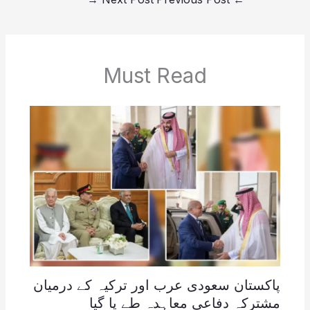
Must Read
پاکستان سعودی عرب اور ترکیہ کے درمیان
مشترکہ دفاعی معاہدہ طے پا گیا