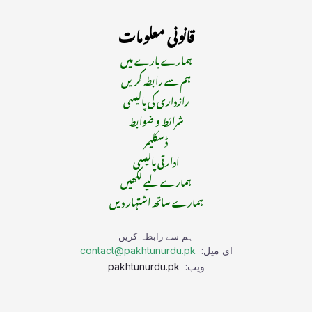
قانونی معلومات
ہمارے بارے میں
ہم سے رابطہ کریں
رازداری کی پالیسی
شرائط و ضوابط
ڈسکلیمر
ادارتی پالیسی
ہمارے لیے لکھیں
ہمارے ساتھ اشتہار دیں
ہم سے رابطہ کریں
ای میل:
contact@pakhtunurdu.pk
ویب:
pakhtunurdu.pk