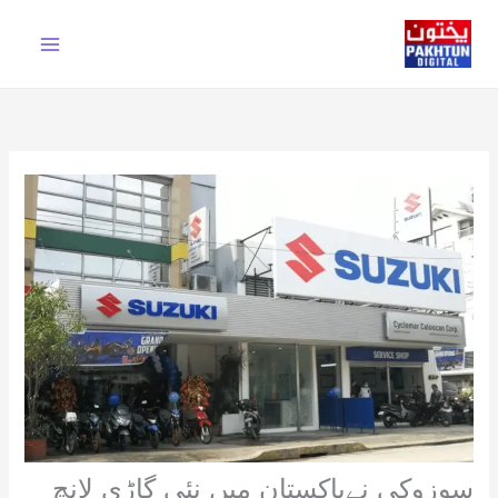
Ski
t
conten
سوزوکی نےپاکستان میں نئی گاڑی لانچ