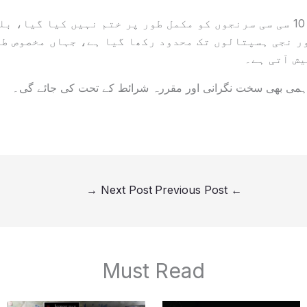
فیصلے کے تحت روایتی 10 سی سی سرنجوں کو مکمل طور پر ختم نہیں کیا گ
ر نجی ہسپتالوں تک محدود رکھا گیا ہے، جہاں مخصوص طبی
ش آتی ہے۔
می بھی سخت نگرانی اور مقررہ شرائط کے تحت کی جائے گی۔
→
Next Post
Previous Post
←
Must Read