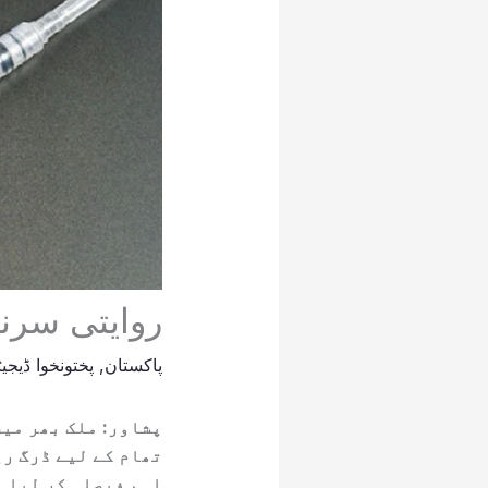
روایتی سرنج
پاکستان
,
پختونخوا ڈیجی
پشاور: ملک بھر میں
تھام کے لیے ڈرگ ری
اہم فیصلہ کر لیا 