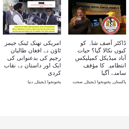
ڈاکٹر آصف شاہ کو
امریکی تھنک ٹینک جیمز
کیوں نکالا گیا؟ حیات
ٹاؤن نے افغان طالبان
آباد میڈیکل کمپلیکس
رجیم کی بدعنوانی کی
انتظامیہ کا مؤقف
ایک اور داستان بے نقاب
سامنے آگیا
کردی
پاکستان
,
پختونخوا ڈیجیٹل
,
صحت
پختونخوا ڈیجیٹل
,
دنیا