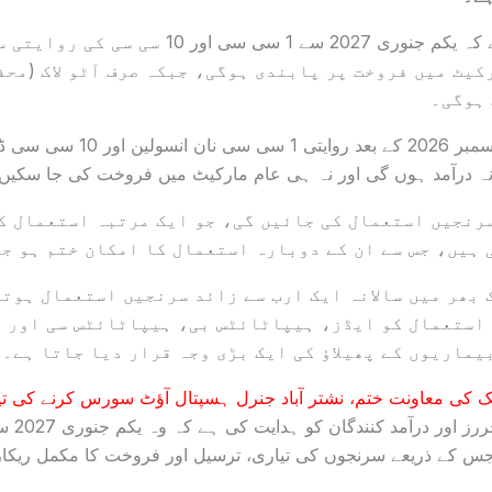
اتھارٹی نے اعلان کیا ہے کہ یکم جنوری 2027 سے 1 س
کیٹ میں فروخت پر پابندی ہوگی، جبکہ صرف آٹو لاک (محف
ہوگی۔
فیصلے کے مطابق 31 دسمبر 2026 کے ب
نہ درآمد ہوں گی اور نہ ہی عام مارکیٹ میں فروخت کی جا سکیں
 سرنجیں استعمال کی جائیں گی، جو ایک مرتبہ استعمال ک
 ہیں، جس سے ان کے دوبارہ استعمال کا امکان ختم ہو ج
 بھر میں سالانہ ایک ارب سے زائد سرنجیں استعمال ہوتی
استعمال کو ایڈز، ہیپاٹائٹس بی، ہیپاٹائٹس سی اور د
ماریوں کے پھیلاؤ کی ایک بڑی وجہ قرار دیا جاتا ہے۔
نک کی معاونت ختم، نشتر آباد جنرل ہسپتال آؤٹ سورس کرنے کی تی
ڈریپ نے تم
 جس کے ذریعے سرنجوں کی تیاری، ترسیل اور فروخت کا مکمل ریکار