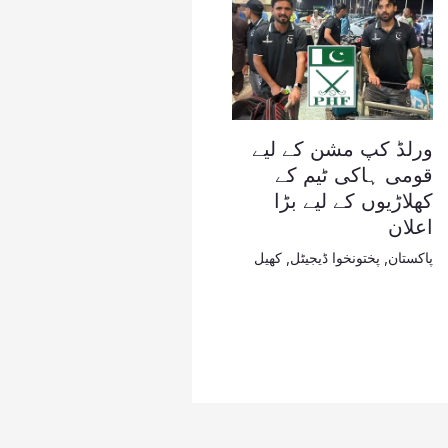
ورلڈ کپ مشن کے لیے
قومی ہاکی ٹیم کے
کھلاڑیوں کے لیے بڑا
اعلان
پاکستان
,
پختونخوا ڈیجیٹل
,
کھیل