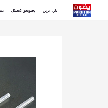
Ski
t
تازہ ترین
پختونخوا ڈیجیٹل
دنی
conten