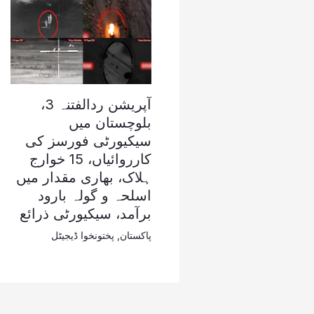
آپریشن ردالفتنہ 3،
بلوچستان میں
سیکیورٹی فورسز کی
کارروائیاں، 15 خوارج
ہلاک، بھاری مقدار میں
اسلحہ و گولہ بارود
برآمد، سیکیورٹی ذرائع
پاکستان
,
پختونخوا ڈیجیٹل