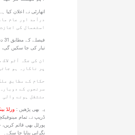
درآمد اور عام مار
استعمال کی اجازت 
تیار کی جا سکیں گی، 
ان کی جگہ آٹو لاک
پر ناکارہ ہو جاتی
حکام کے مطابق ملک
سرنجوں کے دوبارہ 
منتقل ہونے والی بی
یہ بھی پڑھیں :
ورلڈ بی
پورٹل بھی قائم کریں،
نگرانی بنایا جا سکے۔