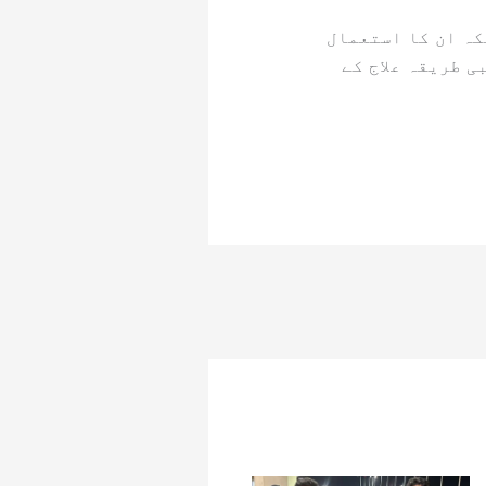
یا، بلکہ ان کا استعمال
 طریقہ علاج کے