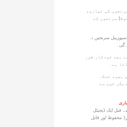
ی سی اور 10 سی سی کی روایتی سرنجوں کی تیاری،
وظ) سرنجوں کے
عد روایتی 1 سی سی نان انسولین اور 10 سی سی ڈسپوزیبل سرنجیں نہ
 گی۔
ے بعد خودکار طور
اتا ہے۔
 ہیں، جبکہ
یگر خون سے
اری
ام مینوفیکچررز اور درآمد کنندگان کو ہدایت کی ہے کہ وہ یکم جنوری 2027 سے قبل ایک ڈیجیٹل
ڈ محفوظ اور قابل