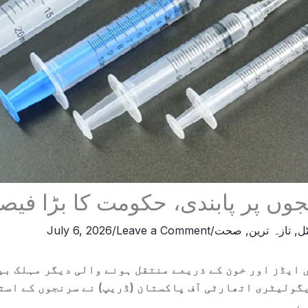
وں پر پابندی، حکومت کا بڑا فیص
ٹل
,
تازہ ترین
,
صحت
/
Leave a Comment
/
July 6, 2026
 ایڈز اور خون کے ذریعے منتقل ہونے والی دیگر مہلک بی
گولیٹری اتھارٹی آف پاکستان (ڈریپ) نے سرنجوں کے است
ہے۔