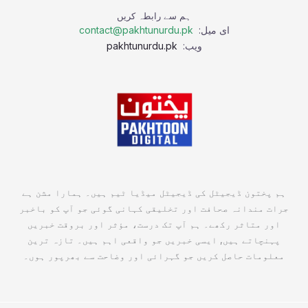
ہم سے رابطہ کریں
ای میل:
contact@pakhtunurdu.pk
ویب:
pakhtunurdu.pk
ہم پختون ڈیجیٹل کی ڈیجیٹل میڈیا ٹیم ہیں۔ ہمارا مشن ہے
جرات مندانہ صحافت اور تخلیقی کہانی گوئی جو آپ کو باخبر
اور متاثر رکھے۔ ہم آپ تک درست، مؤثر اور بروقت خبریں
پہنچاتے ہیں, ایسی خبریں جو واقعی اہم ہیں۔ تازہ ترین
معلومات حاصل کریں جو گہرائی اور وضاحت سے بھرپور ہوں۔