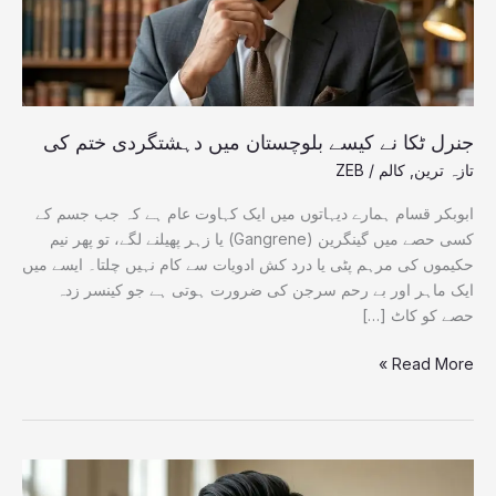
ختم
کی
جنرل ٹکا نے کیسے بلوچستان میں دہشتگردی ختم کی
تازہ ترین
,
کالم
/
ZEB
ابوبکر قسام ہمارے دیہاتوں میں ایک کہاوت عام ہے کہ جب جسم کے
کسی حصے میں گینگرین (Gangrene) یا زہر پھیلنے لگے، تو پھر نیم
حکیموں کی مرہم پٹی یا درد کش ادویات سے کام نہیں چلتا۔ ایسے میں
ایک ماہر اور بے رحم سرجن کی ضرورت ہوتی ہے جو کینسر زدہ
حصے کو کاٹ […]
Read More »
فیلڈ