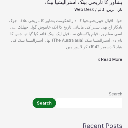
پشاور کا تاریخی بینک آسترالیشیا بینک
تازہ ترین
,
کالم
/
Web Desk
خولہ اقبال خیبرپختونخوا کے دارالحکومت پشاور کا تاریخی علاقہ چوک
یادگار آج بھی شہر کی مالیاتی تاریخ کا ایک خاموش گواہ جھللک ہے۔
اسی مقام پر، قیامِ پاکستان سے قبل ایک بینک قائم کیا گیا تھا جس کا
نام دی آسترالیشیا بینک (The Australasia) تھا۔ آسترالیشیا بینک کی
بنیاد 3 دسمبر 1942ء کو لاہور میں
Read More »
Search
Search
Recent Posts