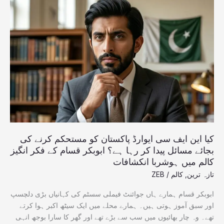
این
ایف
سی
ایوارڈ
پاکستان
کو
مستحکم
کرنے
کی
بجائے
مسائل
پیدا
کیا این ایف سی ایوارڈ پاکستان کو مستحکم کرنے کی
کر
بجائے مسائل پیدا کر رہا ہے؟ ابوبکر قسام کے فکر انگیز
رہا
کالم میں ہوشربا انکشافات
ہے؟
تازہ ترین
,
کالم
/
ZEB
ابوبکر
قسام
ابوبکر قسام ہمارے ہاں جوائنٹ فیملی سسٹم کی کہانیاں بڑی دلچسپ
کے
اور سبق آموز ہوتی ہیں۔ ہمارے محلے میں ایک سیٹھ اکبر ہوا کرتے
فکر
تھے۔ وہ چار بھائیوں میں سب سے بڑے تھے اور گھر کا سارا بوجھ انہی