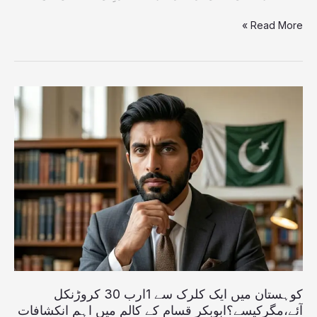
Read More »
کوہستان
میں
ایک
کلرک
سے
1ارب
30
کروڑنکل
آئے،مگرکیسے؟
ابوبکر
قسام
کے
کالم
کوہستان میں ایک کلرک سے 1ارب 30 کروڑنکل
میں
آئے،مگرکیسے؟ابوبکر قسام کے کالم میں اہم انکشافات