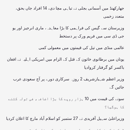
جھارکھنڈ میں آسمانی بجلی نے تباہی مچا دی، 14 افراد جاں بحق،
متعدد زخمی
وزیرستان سے گیس کی فراہمی کا بڑا معاہدہ، ماری انرجیز اور یو
جی ڈی سی میں فریم ورک پر دستخط
عالمی منڈی میں تیل کی قیمتوں میں معمولی کمی
یونان میں برطانوی خاتون کے قتل کے الزام میں امریکی اہلیہ نے افغان
باکسر کو گرفتار کروادیا
وزیر اعظم شہبازشریف 2 روزہ سرکاری دورے پر آج سعودی عرب
جائیں گے
سونے کی قیمت میں 10 ہزار روپے کا بڑا اضافہ، فی تولہ کتنے
کا ہوگیا؟
وزیراعلیٰ سہیل آفریدی نے 27 ستمبر کو اسلام آباد مارچ کا اعلان کردیا
ڈسکوز کی نجکاری کے عمل میں صارفین کے مفاد کو ترجیح دی