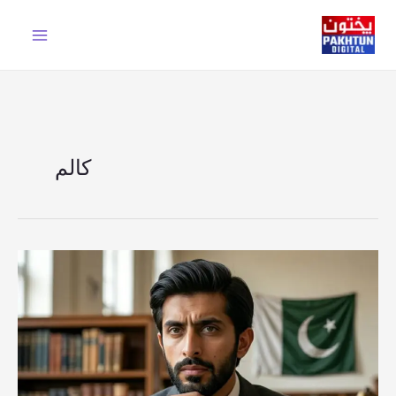
Ski
t
conten
کالم
جنرل
ٹکا
نے
کیسے
بلوچستان
میں
دہشتگردی