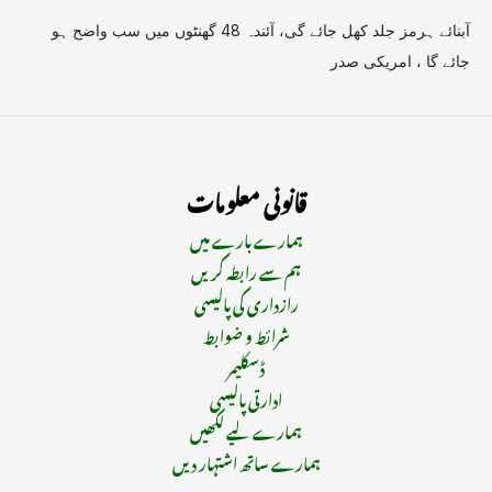
آبنائے ہرمز جلد کھل جائے گی، آئندہ 48 گھنٹوں میں سب واضح ہو
جائے گا ، امریکی صدر
قانونی معلومات
ہمارے بارے میں
ہم سے رابطہ کریں
رازداری کی پالیسی
شرائط و ضوابط
ڈسکلیمر
ادارتی پالیسی
ہمارے لیے لکھیں
ہمارے ساتھ اشتہار دیں