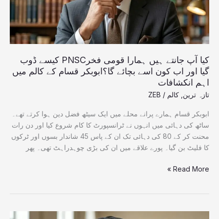
کیسے
ڈوب
گیا
اور
اب
کون
کیا آپ جانتے ہیں ہمارا قومی فخرPNSC کیسے ڈوب
اسے
گیا اور اب کون اسے بچائے گا؟ابوبکر قسام کے کالم میں
بچائے
اہم انکشافات
گا؟
تازہ ترین
,
کالم
/
ZEB
ابوبکر
قسام
ابوبکر قسام ہمارے پرانے محلے میں ایک سیٹھ فضل دین ہوا کرتے تھے۔
کے
ساٹھ کی دہائی میں انہوں نے ٹرانسپورٹ کا کام شروع کیا اور دن رات
کالم
محنت کر کے 80 کی دہائی تک ان کے پاس 45 شاندار بسوں اور ٹرکوں
میں
کا فلیٹ بن گیا۔ پورے علاقے میں ان کی بڑی چوہدراہٹ تھی۔ پھر
اہم
Read More »
انکشافات
کیا