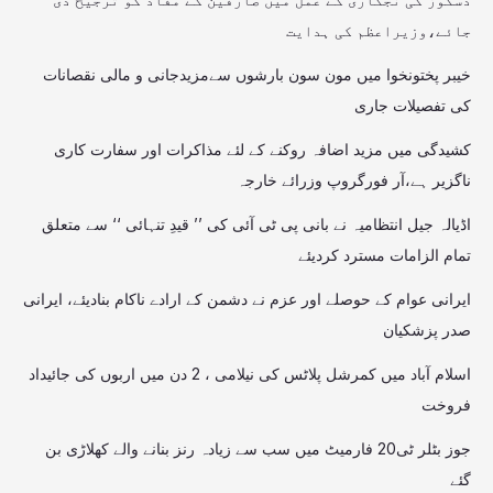
جائے،وزیراعظم کی ہدایت
خیبر پختونخوا میں مون سون بارشوں سےمزیدجانی و مالی نقصانات
کی تفصیلات جاری
کشیدگی میں مزید اضافہ روکنے کے لئے مذاکرات اور سفارت کاری
ناگزیر ہے،آر فورگروپ وزرائے خارجہ
اڈیالہ جیل انتظامیہ نے بانی پی ٹی آئی کی ’’ قیدِ تنہائی ‘‘ سے متعلق
تمام الزامات مسترد کردیئے
ایرانی عوام کے حوصلے اور عزم نے دشمن کے ارادے ناکام بنادیئے، ایرانی
صدر پزشکیان
اسلام آباد میں کمرشل پلاٹس کی نیلامی ، 2 دن میں اربوں کی جائیداد
فروخت
جوز بٹلر ٹی20 فارمیٹ میں سب سے زیادہ رنز بنانے والے کھلاڑی بن
گئے