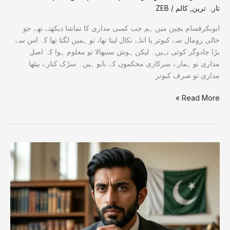
اہم
تازہ ترین
,
کالم
/
ZEB
انکشافات
ابوبکرقسام بچپن میں ہم جب کسی مداری کا تماشا دیکھتے تھے جو
خالی رومال سے کبوتر یا انڈے نکال لیتا تھا، تو ہمیں لگتا تھا کہ اس سے
بڑا جادوگر کوئی نہیں۔ لیکن ہوش سنبھالا تو معلوم ہوا کہ اصل
مداری تو ہمارے سرکاری محکموں کے بابو ہیں۔ سڑک کنارے بیٹھا
مداری تو صرف کبوتر
Read More »
کیا
آپ
جانتے
ہیں
ہمارا
قومی
فخرPNSC