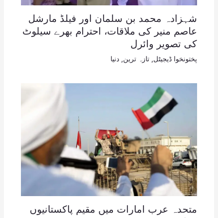
شہزادہ محمد بن سلمان اور فیلڈ مارشل
عاصم منیر کی ملاقات، احترام بھرے سیلوٹ
کی تصویر وائرل
پختونخوا ڈیجیٹل
,
تازہ ترین
,
دنیا
متحدہ عرب امارات میں مقیم پاکستانیوں