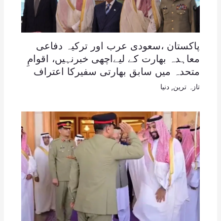
پاکستان ،سعودی عرب اور ترکیہ دفاعی
معاہدہ بھارت کے لیےاچھی خبرنہیں، اقوامِ
متحدہ میں سابق بھارتی سفیرکا اعتراف
تازہ ترین
,
دنیا