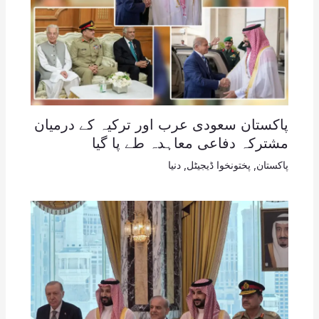
پاکستان سعودی عرب اور ترکیہ کے درمیان
مشترکہ دفاعی معاہدہ طے پا گیا
پاکستان
,
پختونخوا ڈیجیٹل
,
دنیا