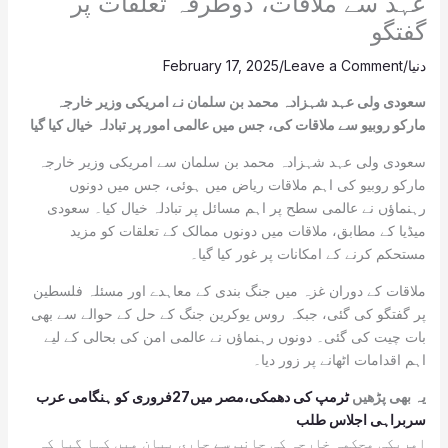
عہد سے ملاقات، دوطرفہ تعلقات پر
گفتگو
دنیا
/
Leave a Comment
/
February 17, 2025
سعودی ولی عہد شہزادہ محمد بن سلمان نے امریکی وزیر خارجہ
مارکو روبیو سے ملاقات کی، جس میں عالمی امور پر تبادلہ خیال کیا گیا
سعودی ولی عہد شہزادہ محمد بن سلمان سے امریکی وزیر خارجہ
مارکو روبیو کی اہم ملاقات ریاض میں ہوئی، جس میں دونوں
رہنماؤں نے عالمی سطح پر اہم مسائل پر تبادلہ خیال کیا۔ سعودی
میڈیا کے مطابق، ملاقات میں دونوں ممالک کے تعلقات کو مزید
مستحکم کرنے کے امکانات پر غور کیا گیا۔
ملاقات کے دوران غزہ میں جنگ بندی کے معاہدے اور مسئلہ فلسطین
پر گفتگو کی گئی، جبکہ روس یوکرین جنگ کے حل کے حوالے سے بھی
بات چیت کی گئی۔ دونوں رہنماؤں نے عالمی امن کی بحالی کے لیے
اہم اقدامات اٹھانے پر زور دیا۔
یہ بھی پڑھیں
ٹرمپ کی دھمکی،مصر میں27فروری کو ہنگامی عرب
سربراہی اجلاس طلب
امریکی محکمہ خارجہ کی جانب سے جاری بیان میں کہا گیا کہ