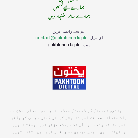
ہمارے لیے لکھیں
ہمارے ساتھ اشتہار دیں
ہم سے رابطہ کریں
ای میل:
contact@pakhtunurdu.pk
ویب:
pakhtunurdu.pk
ہم پختون ڈیجیٹل کی ڈیجیٹل میڈیا ٹیم ہیں۔ ہمارا مشن ہے
جرات مندانہ صحافت اور تخلیقی کہانی گوئی جو آپ کو باخبر
اور متاثر رکھے۔ ہم آپ تک درست، مؤثر اور بروقت خبریں
پہنچاتے ہیں, ایسی خبریں جو واقعی اہم ہیں۔ تازہ ترین