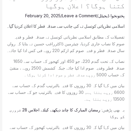
کتنا ہوگا؟ اعلان ہوگیا
پختونخوا ڈیجیٹل
/
Leave a Comment
/
February 20, 2025
اسلامی نظریاتی کونسل نے کی جانب سے صدقہ فطر کا اعلان کردیا گیا۔
تفصیلات کے مطابق اسلامی نظریاتی کونسل نے صدقہ فطر و فدیہ
صوم کا نصاب جاری کردیا، چیئرمین ڈاکٹرراغب حسین نے بتایا کہ رواں
سال صدقہ فطر و فدیہ صوم کم ازکم 220 روپے فی کس ادا کیا جائے۔
نصاب کے تحت گندم 220، جو 450 اور کھجور کے حساب سے 1650
صدقہ فطر وفدیہ صوم ادا کیا جائے جبکہ کشمش 2500 روپے ، منقیٰ
کے حساب 5000 روپے صدقہ فطر و صوم ادا کرنا ہوگا۔
بیان میں کہا گیا کہ 30 روزوں کا فدیہ بالترتیب گندم کے حساب سے
6600 روپے بنتا ہے، 30 روزوں کا فدیہ بالترتیب جو کے حساب سے
13500 روپے بنتا ہے۔
یہ بھی پڑھیں:
رمضان المبارک کا چاند دیکھنے کیلئے اجلاس 28 فروری
کو ہوگا
بیان میں کہا گیا کہ 30 روزوں کا فدیہ بالترتیب کھجور کے حساب سے