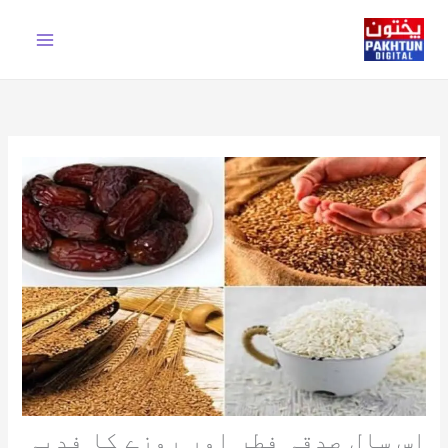
Ski
t
conten
اس سال صدقہ فطر اور روزے کا فدیہ