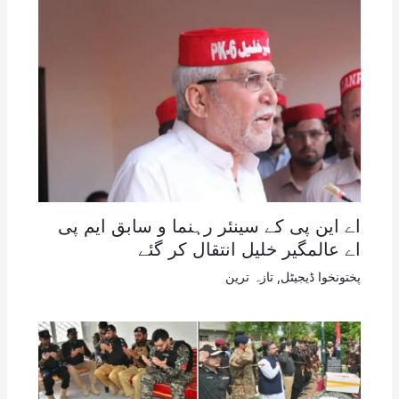
اے این پی کے سینئر رہنما و سابق ایم پی
اے عالمگیر خلیل انتقال کر گئے
پختونخوا ڈیجیٹل
,
تازہ ترین