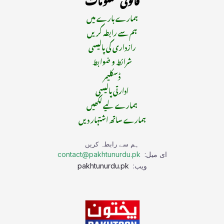
ہمارے بارے میں
ہم سے رابطہ کریں
رازداری کی پالیسی
شرائط و ضوابط
ڈسکلیمر
ادارتی پالیسی
ہمارے لیے لکھیں
ہمارے ساتھ اشتہار دیں
ہم سے رابطہ کریں
ای میل:
contact@pakhtunurdu.pk
ویب:
pakhtunurdu.pk