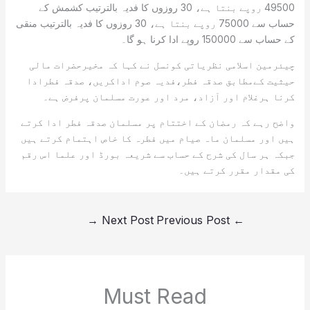
49500 روپے بنتا ہے، 30 روزوں کا فدیہ بالترتیب کشمش کے
حساب سے 75000 روپے بنتا ہے، 30 روزوں کا فدیہ بالترتیب منقی
کے حساب سے 150000 روپے ادا کرنا ہو گا۔
چیئرمین اسلامی نظریاتی کونسل نے کہا کہ مخیرحضرات مالی
حیثیت کےمطابق صدقہ فطر،فدیہ صوم اداکریں، صدقہ فطرادا
کرنا ہرغلام اور آزاد، مرد اور عورت مسلمان پرفرض ہے۔
واضح رہے کہ رمضان کے اختتام پر مسلمان صدقہ فطر ادا کرتے
ہیں اور مسلمان ماہ صیام میں فطرہ کا خاص اہتمام کرتے ہیں
جبکہ ہر سال کی شرح کے حساب سے شریعہ بورڈ اور علما اس رقم
کی مقدار مقرر کرتے ہیں۔
→
Next Post
Previous Post
←
Must Read