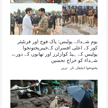
یومِ شہدائے پولیس: پاک فوج اور فرنٹیئر
کور کے اعلی افسران کےخیبرپختونخوا
پولیس کے ہیڈ کوارٹرز اور تھانوں کے دورے،
شہداء کو خراجِ تحسین
پختونخوا ڈیجیٹل
,
تازہ ترین