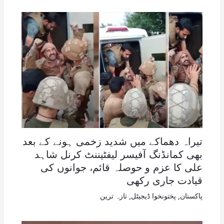
تیراہ دھماکے میں شدید زخمی ہونے کے بعد
بھی کمانڈنگ آفیسر لیفٹیننٹ کرنل شاہد
علی کا عزم و حوصلہ قائم، جوانوں کی
قیادت جاری رکھی
پاکستان
,
پختونخوا ڈیجیٹل
,
تازہ ترین