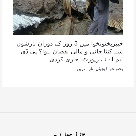
خیبرپختونخوا میں 5 روز کے دوران بارشوں
سے کتنا جانی و مالی نقصان ہوا؟ پی ڈی
ایم اے نے رپورٹ جاری کردی
پختونخوا ڈیجیٹل
,
تازہ ترین
قانونی معلومات