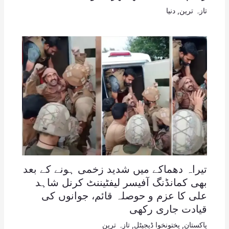
تازہ ترین
,
دنیا
تیراہ دھماکے میں شدید زخمی ہونے کے بعد
بھی کمانڈنگ آفیسر لیفٹیننٹ کرنل شاہد
علی کا عزم و حوصلہ قائم، جوانوں کی
قیادت جاری رکھی
پاکستان
,
پختونخوا ڈیجیٹل
,
تازہ ترین