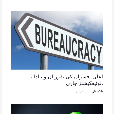
اعلی افسران کی تقرریاں و تبادلے
،نوٹیفکیشنز جاری
پاکستان
,
تازہ ترین