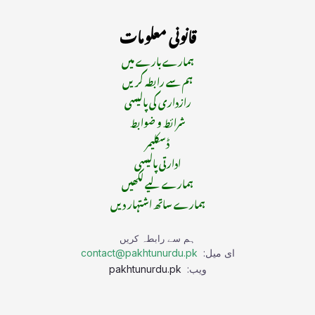
قانونی معلومات
ہمارے بارے میں
ہم سے رابطہ کریں
رازداری کی پالیسی
شرائط و ضوابط
ڈسکلیمر
ادارتی پالیسی
ہمارے لیے لکھیں
ہمارے ساتھ اشتہار دیں
ہم سے رابطہ کریں
ای میل:
contact@pakhtunurdu.pk
ویب:
pakhtunurdu.pk