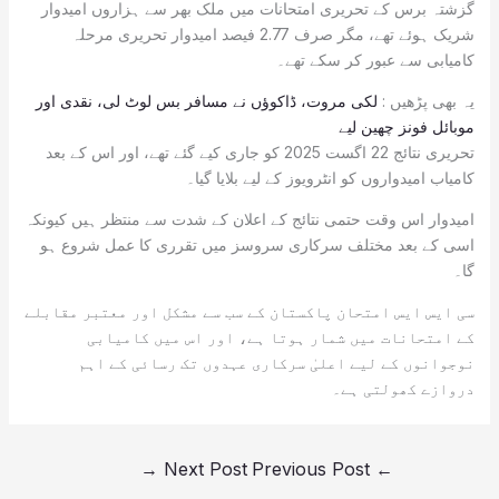
گزشتہ برس کے تحریری امتحانات میں ملک بھر سے ہزاروں امیدوار
شریک ہوئے تھے، مگر صرف 2.77 فیصد امیدوار تحریری مرحلہ
کامیابی سے عبور کر سکے تھے۔
یہ بھی پڑھیں :
لکی مروت، ڈاکوؤں نے مسافر بس لوٹ لی، نقدی اور
موبائل فونز چھین لیے
تحریری نتائج 22 اگست 2025 کو جاری کیے گئے تھے، اور اس کے بعد
کامیاب امیدواروں کو انٹرویوز کے لیے بلایا گیا۔
امیدوار اس وقت حتمی نتائج کے اعلان کے شدت سے منتظر ہیں کیونکہ
اسی کے بعد مختلف سرکاری سروسز میں تقرری کا عمل شروع ہو
گا۔
سی ایس ایس امتحان پاکستان کے سب سے مشکل اور معتبر مقابلے
کے امتحانات میں شمار ہوتا ہے، اور اس میں کامیابی
نوجوانوں کے لیے اعلیٰ سرکاری عہدوں تک رسائی کے اہم
دروازے کھولتی ہے۔
→
Next Post
Previous Post
←