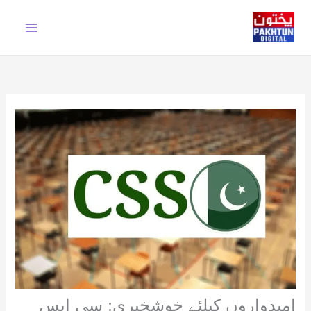
Ski
t
conten
امیدواروں کیلئے خوشخبری: سی ایس