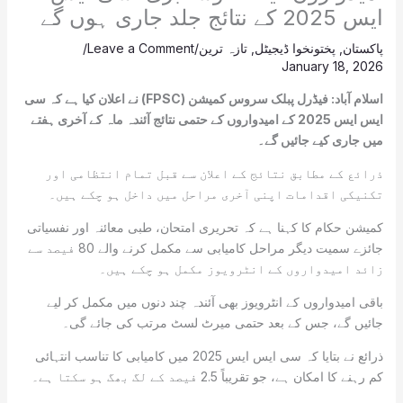
ایس 2025 کے نتائج جلد جاری ہوں گے
پاکستان
,
پختونخوا ڈیجیٹل
,
تازہ ترین
/
Leave a Comment
/
January 18, 2026
اسلام آباد: فیڈرل پبلک سروس کمیشن (FPSC) نے اعلان کیا ہے کہ سی
ایس ایس 2025 کے امیدواروں کے حتمی نتائج آئندہ ماہ کے آخری ہفتے
میں جاری کیے جائیں گے۔
ذرائع کے مطابق نتائج کے اعلان سے قبل تمام انتظامی اور
تکنیکی اقدامات اپنی آخری مراحل میں داخل ہو چکے ہیں۔
کمیشن حکام کا کہنا ہے کہ تحریری امتحان، طبی معائنہ اور نفسیاتی
جائزے سمیت دیگر مراحل کامیابی سے مکمل کرنے والے 80 فیصد سے
زائد امیدواروں کے انٹرویوز مکمل ہو چکے ہیں۔
باقی امیدواروں کے انٹرویوز بھی آئندہ چند دنوں میں مکمل کر لیے
جائیں گے، جس کے بعد حتمی میرٹ لسٹ مرتب کی جائے گی۔
ذرائع نے بتایا کہ سی ایس ایس 2025 میں کامیابی کا تناسب انتہائی
کم رہنے کا امکان ہے، جو تقریباً 2.5 فیصد کے لگ بھگ ہو سکتا ہے۔