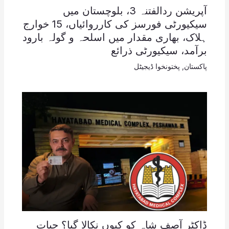
آپریشن ردالفتنہ 3، بلوچستان میں
سیکیورٹی فورسز کی کارروائیاں، 15 خوارج
ہلاک، بھاری مقدار میں اسلحہ و گولہ بارود
برآمد، سیکیورٹی ذرائع
پاکستان
,
پختونخوا ڈیجیٹل
ڈاکٹر آصف شاہ کو کیوں نکالا گیا؟ حیات