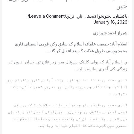
خبر
پاکستان
,
پختونخوا ڈیجیٹل
,
تازہ ترین
/
Leave a Comment
/
January 18, 2026
شیراز احمد شیرازی
اسلام آباد: جمعیت علمائے اسلام کے سابق رکن قومی اسمبلی قاری
محمد یوسف طویل علالت کے بعد انتقال کر گئے۔
وہ اسلام آباد کے پولی کلینک ہسپتال میں زیر علاج تھے جہاں انہوں نے
زندگی کی آخری سانسیں لیں۔
قاری محمد یوسف کا نماز جنازہ ان کے آبائی گاوں بٹگرام میں
ادا کیا جائے گا، جس میں سیاسی اور مذہبی شخصیات کی شرکت
متوقع ہے۔
قاری محمد یوسف دو بار جمعیت علمائے اسلام کے ٹکٹ پر رکن
قومی اسمبلی منتخب ہو چکے ہیں اور پارٹی کے سینئر رہنماؤں
میں شمار ہوتے تھے۔ ان کی وفات سے جمعیت علمائے اسلام کے
حلقوں میں گہرے دکھ کا اظہار کیا جا رہا ہے۔