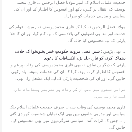
جمعیت علمائے اسلام کے امیر مولانا فضل الرحمن نے قاری محمد
یوسف کے انتقال پر گہرے دکھ اور افسوس کا اظہار کیا اور ان کی
سیاسی و مذہبی خدمات کو سراہا۔
مولانا فضل الرحمن نے کہا کہ قاری محمد یوسف نے ہمیشہ عوام کی
خدمت اور مذہبی اصولوں کی بالادستی کے لیے کام کیا، اور ان کا خلا
پارٹی کے لیے محسوس کیا جائے گا۔
یہ بھی پڑھیں :
شیر افضل مروت حکومتِ خیبر پختونخوا کے خلاف
دھماکہ کرنے کو تیار، جلد بڑے انکشافات کا دعویٰ
پارٹی کے دیگر رہنماؤں نے بھی قاری محمد یوسف کی وفات پر غم و
افسوس کا اظہار کرتے ہوئے کہا کہ ان کی خدمات ہمیشہ یاد رکھی
جائیں گی، اور ان کی شخصیت پارٹی کے لیے ایک مشعل راہ تھی۔
عوامی حلقوں میں بھی ان کی وفات پر تعزیتی پیغامات جاری
کیے جا رہے ہیں۔
قاری محمد یوسف کی وفات سے نہ صرف جمعیت علمائے اسلام بلکہ
سیاسی اور مذہبی حلقوں میں بھی ایک نمایاں شخصیت کھو دی گئی
ہے، جس کے اثرات آئندہ سیاسی سرگرمیوں میں بھی محسوس کیے
جائیں گے۔