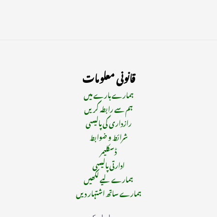
قانونی معلومات
ہمارے بارے میں
ہم سے رابطہ کریں
رازداری کی پالیسی
شرائط و ضوابط
ڈسکلیمر
ادارتی پالیسی
ہمارے لیے لکھیں
ہمارے ساتھ اشتہار دیں
ہم سے رابطہ کریں