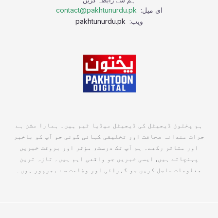
ای میل:
contact@pakhtunurdu.pk
ویب:
pakhtunurdu.pk
ہم پختون ڈیجیٹل کی ڈیجیٹل میڈیا ٹیم ہیں۔ ہمارا مشن ہے
جرات مندانہ صحافت اور تخلیقی کہانی گوئی جو آپ کو باخبر
اور متاثر رکھے۔ ہم آپ تک درست، مؤثر اور بروقت خبریں
پہنچاتے ہیں, ایسی خبریں جو واقعی اہم ہیں۔ تازہ ترین
معلومات حاصل کریں جو گہرائی اور وضاحت سے بھرپور ہوں۔