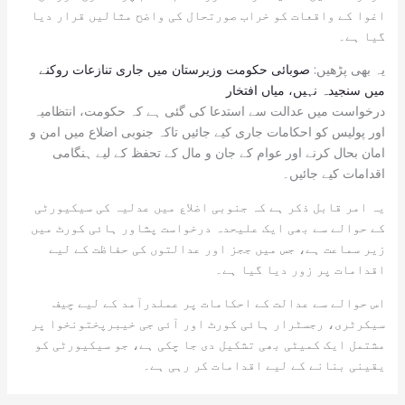
اغوا کے واقعات کو خراب صورتحال کی واضح مثالیں قرار دیا
گیا ہے۔
یہ بھی پڑھیں:
صوبائی حکومت وزیرستان میں جاری تنازعات روکنے
میں سنجیدہ نہیں، میاں افتخار
درخواست میں عدالت سے استدعا کی گئی ہے کہ حکومت، انتظامیہ
اور پولیس کو احکامات جاری کیے جائیں تاکہ جنوبی اضلاع میں امن و
امان بحال کرنے اور عوام کے جان و مال کے تحفظ کے لیے ہنگامی
اقدامات کیے جائیں۔
یہ امر قابل ذکر ہے کہ جنوبی اضلاع میں عدلیہ کی سیکیورٹی
کے حوالے سے بھی ایک علیحدہ درخواست پشاور ہائی کورٹ میں
زیر سماعت ہے، جس میں ججز اور عدالتوں کی حفاظت کے لیے
اقدامات پر زور دیا گیا ہے۔
اس حوالے سے عدالت کے احکامات پر عملدرآمد کے لیے چیف
سیکرٹری، رجسٹرار ہائی کورٹ اور آئی جی خیبرپختونخوا پر
مشتمل ایک کمیٹی بھی تشکیل دی جا چکی ہے، جو سیکیورٹی کو
یقینی بنانے کے لیے اقدامات کر رہی ہے۔