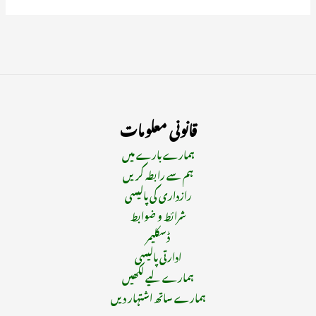
قانونی معلومات
ہمارے بارے میں
ہم سے رابطہ کریں
رازداری کی پالیسی
شرائط و ضوابط
ڈسکلیمر
ادارتی پالیسی
ہمارے لیے لکھیں
ہمارے ساتھ اشتہار دیں