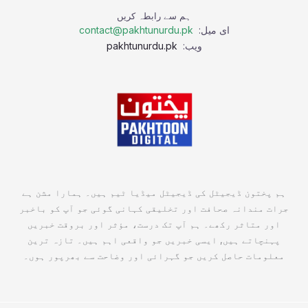
ہم سے رابطہ کریں
ای میل:
contact@pakhtunurdu.pk
ویب:
pakhtunurdu.pk
ہم پختون ڈیجیٹل کی ڈیجیٹل میڈیا ٹیم ہیں۔ ہمارا مشن ہے
جرات مندانہ صحافت اور تخلیقی کہانی گوئی جو آپ کو باخبر
اور متاثر رکھے۔ ہم آپ تک درست، مؤثر اور بروقت خبریں
پہنچاتے ہیں, ایسی خبریں جو واقعی اہم ہیں۔ تازہ ترین
معلومات حاصل کریں جو گہرائی اور وضاحت سے بھرپور ہوں۔