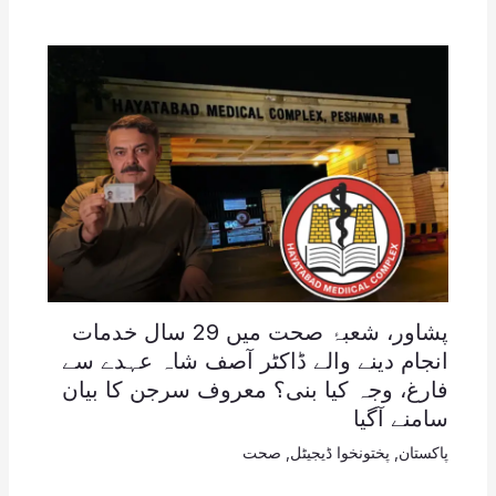
پشاور، شعبۂ صحت میں 29 سال خدمات
انجام دینے والے ڈاکٹر آصف شاہ عہدے سے
فارغ، وجہ کیا بنی؟ معروف سرجن کا بیان
سامنے آگیا
پاکستان
,
پختونخوا ڈیجیٹل
,
صحت