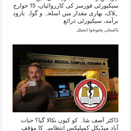
سیکیورٹی فورسز کی کارروائیاں، 15 خوارج
ہلاک، بھاری مقدار میں اسلحہ و گولہ بارود
برآمد، سیکیورٹی ذرائع
پاکستان
,
پختونخوا ڈیجیٹل
ڈاکٹر آصف شاہ کو کیوں نکالا گیا؟ حیات
آباد میڈیکل کمپلیکس انتظامیہ کا مؤقف