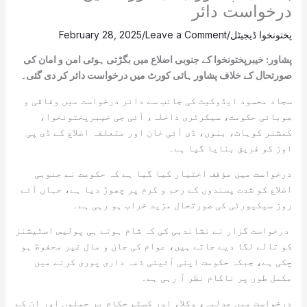
درخواست دائر
پختونخوا ڈیجیٹل
/
Leave a Comment
/
February 28, 2025
پشاور: خیبرپختونخوا کے جنوبی اضلاع میں بگڑتی ہوئی امن و امان کی
صورتحال کے خلاف پشاور ہائی کورٹ میں درخواست دائر کر دی گئی۔
سجاد محسود ایڈوکیٹ کی جانب سے دائر درخواست میں وفاقی و
صوبائی حکومت، سیکرٹری داخلہ، آئی جی خیبرپختونخوا،
کمشنر کوہاٹ، بنوں، ڈی آئی خان اور متعلقہ اضلاع کے ڈی پی
اوز کو فریق بنایا گیا ہے۔
درخواست میں مؤقف اختیار کیا گیا ہے کہ حکومت نے جنوبی
اضلاع کو شدت پسندوں کے رحم و کرم پر چھوڑ دیا ہے، جہاں آئے
روز سیکیورٹی کی صورتحال مزید خراب ہو رہی ہے۔
درخواست گزار نے نشاندہی کی کہ شام ہوتے ہی پولیس اسٹیشنز
کو تالے لگا دیے جاتے ہیں، عوام کی جان و مال غیر محفوظ ہو
چکی ہے، جبکہ حکومت اپنی آئینی ذمہ داری پوری کرنے میں
مکمل طور پر ناکام نظر آ رہی ہے۔
درخواست میں عدلیہ، وکلاء اور کسٹم حکام پر حملوں اور ان کے