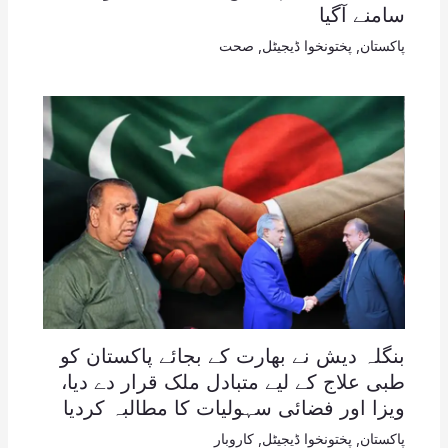
سامنے آگیا
پاکستان
,
پختونخوا ڈیجیٹل
,
صحت
بنگلہ دیش نے بھارت کے بجائے پاکستان کو
طبی علاج کے لیے متبادل ملک قرار دے دیا،
ویزا اور فضائی سہولیات کا مطالبہ کردیا
پاکستان
,
پختونخوا ڈیجیٹل
,
کاروبار