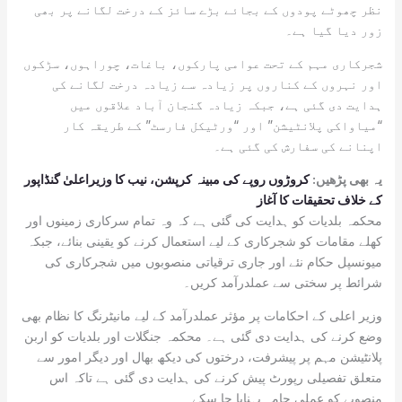
نظر چھوٹے پودوں کے بجائے بڑے سائز کے درخت لگانے پر بھی
زور دیا گیا ہے۔
شجرکاری مہم کے تحت عوامی پارکوں، باغات، چوراہوں، سڑکوں
اور نہروں کے کناروں پر زیادہ سے زیادہ درخت لگانے کی
ہدایت دی گئی ہے، جبکہ زیادہ گنجان آباد علاقوں میں
“میاواکی پلانٹیشن” اور “ورٹیکل فارسٹ” کے طریقہ کار
اپنانے کی سفارش کی گئی ہے۔
یہ بھی پڑھیں:
کروڑوں روپے کی مبینہ کرپشن، نیب کا وزیراعلیٰ گنڈاپور
کے خلاف تحقیقات کا آغاز
محکمہ بلدیات کو ہدایت کی گئی ہے کہ وہ تمام سرکاری زمینوں اور
کھلے مقامات کو شجرکاری کے لیے استعمال کرنے کو یقینی بنائے، جبکہ
میونسپل حکام نئے اور جاری ترقیاتی منصوبوں میں شجرکاری کی
شرائط پر سختی سے عملدرآمد کریں۔
وزیر اعلی کے احکامات پر مؤثر عملدرآمد کے لیے مانیٹرنگ کا نظام بھی
وضع کرنے کی ہدایت دی گئی ہے۔ محکمہ جنگلات اور بلدیات کو اربن
پلانٹیشن مہم پر پیشرفت، درختوں کی دیکھ بھال اور دیگر امور سے
متعلق تفصیلی رپورٹ پیش کرنے کی ہدایت دی گئی ہے تاکہ اس
منصوبے کو عملی جامہ پہنایا جا سکے۔