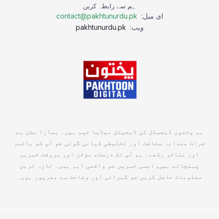
ہم سے رابطہ کریں
ای میل:
contact@pakhtunurdu.pk
ویب:
pakhtunurdu.pk
ہم پختون ڈیجیٹل کی ڈیجیٹل میڈیا ٹیم ہیں۔ ہمارا مشن ہے
جرات مندانہ صحافت اور تخلیقی کہانی گوئی جو آپ کو باخبر
اور متاثر رکھے۔ ہم آپ تک درست، مؤثر اور بروقت خبریں
پہنچاتے ہیں, ایسی خبریں جو واقعی اہم ہیں۔ تازہ ترین
معلومات حاصل کریں جو گہرائی اور وضاحت سے بھرپور ہوں۔