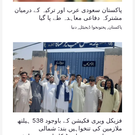
پاکستان سعودی عرب اور ترکیہ کے درمیان
مشترکہ دفاعی معاہدہ طے پا گیا
پاکستان
,
پختونخوا ڈیجیٹل
,
دنیا
فزیکل ویری فکیشن کے باوجود 538 ہیلتھ
ملازمین کی تنخواہیں بند: شمالی