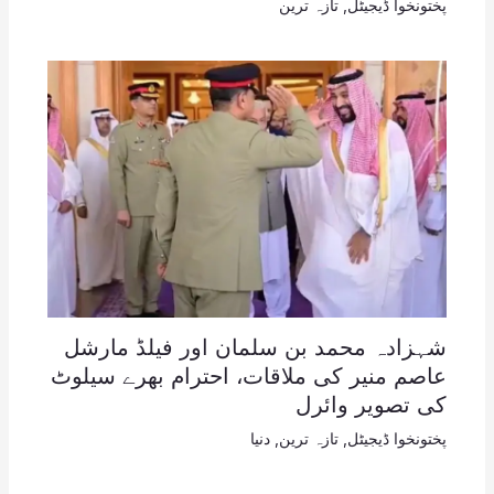
پختونخوا ڈیجیٹل
,
تازہ ترین
شہزادہ محمد بن سلمان اور فیلڈ مارشل
عاصم منیر کی ملاقات، احترام بھرے سیلوٹ
کی تصویر وائرل
پختونخوا ڈیجیٹل
,
تازہ ترین
,
دنیا