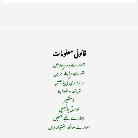
قانونی معلومات
ہمارے بارے میں
ہم سے رابطہ کریں
رازداری کی پالیسی
شرائط و ضوابط
ڈسکلیمر
ادارتی پالیسی
ہمارے لیے لکھیں
ہمارے ساتھ اشتہار دیں