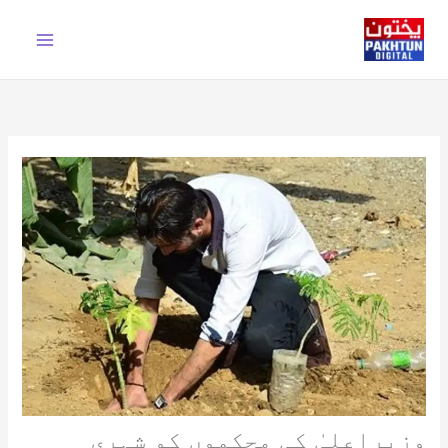
Ski
t
conten
وزیراعلیٰ کی محکموں کو شہری