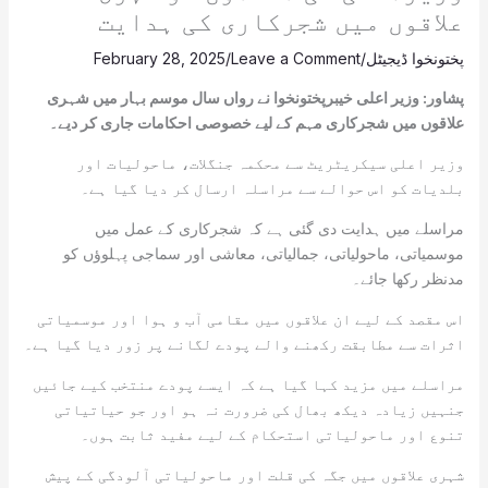
علاقوں میں شجرکاری کی ہدایت
پختونخوا ڈیجیٹل
/
Leave a Comment
/
February 28, 2025
پشاور: وزیر اعلی خیبرپختونخوا نے رواں سال موسم بہار میں شہری
علاقوں میں شجرکاری مہم کے لیے خصوصی احکامات جاری کر دیے۔
وزیر اعلی سیکریٹریٹ سے محکمہ جنگلات، ماحولیات اور
بلدیات کو اس حوالے سے مراسلہ ارسال کر دیا گیا ہے۔
مراسلے میں ہدایت دی گئی ہے کہ شجرکاری کے عمل میں
موسمیاتی، ماحولیاتی، جمالیاتی، معاشی اور سماجی پہلوؤں کو
مدنظر رکھا جائے۔
اس مقصد کے لیے ان علاقوں میں مقامی آب و ہوا اور موسمیاتی
اثرات سے مطابقت رکھنے والے پودے لگانے پر زور دیا گیا ہے۔
مراسلے میں مزید کہا گیا ہے کہ ایسے پودے منتخب کیے جائیں
جنہیں زیادہ دیکھ بھال کی ضرورت نہ ہو اور جو حیاتیاتی
تنوع اور ماحولیاتی استحکام کے لیے مفید ثابت ہوں۔
شہری علاقوں میں جگہ کی قلت اور ماحولیاتی آلودگی کے پیش