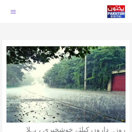
Ski
t
conten
روزہ داروں کیلئے خوشخبری ، پہلا