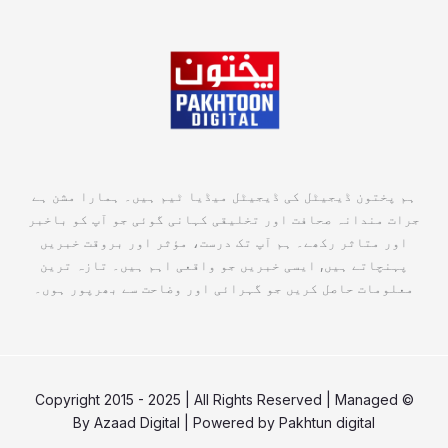
ہم پختون ڈیجیٹل کی ڈیجیٹل میڈیا ٹیم ہیں۔ ہمارا مشن ہے
جرات مندانہ صحافت اور تخلیقی کہانی گوئی جو آپ کو باخبر
اور متاثر رکھے۔ ہم آپ تک درست، مؤثر اور بروقت خبریں
پہنچاتے ہیں, ایسی خبریں جو واقعی اہم ہیں۔ تازہ ترین
معلومات حاصل کریں جو گہرائی اور وضاحت سے بھرپور ہوں۔
© Copyright 2015 - 2025 | All Rights Reserved | Managed
By
Azaad Digital
| Powered by
Pakhtun digital