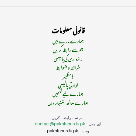
قانونی معلومات
ہمارے بارے میں
ہم سے رابطہ کریں
رازداری کی پالیسی
شرائط و ضوابط
ڈسکلیمر
ادارتی پالیسی
ہمارے لیے لکھیں
ہمارے ساتھ اشتہار دیں
ہم سے رابطہ کریں
ای میل:
contact@pakhtunurdu.pk
ویب:
pakhtunurdu.pk