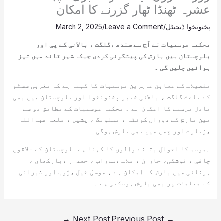
عشرہ ٹھنڈا ٹھار گزرنے کا امکان
پختونخوا ڈیجیٹل
/
Leave a Comment
/
March 2, 2025
محکمہ موسمیات نے آج سے سندھ ،گلگت ، بالائی کے پی اور
بلوچستان میں بارش کی پیشگوئی کردی جبکہ شہر قائد میں تیز
ہوائیں چلیں گی ۔
تفصیلات کے مطابق ماہرین موسمیات کا کہنا ہے کہ مغربی سسٹم
کے باعث گلگت ، بالائی خیبر پختونخوا اور بلوچستان میں بھی
بادل برسنے کا امکان ہے ۔ محکمہ موسمیات کے مطابق دو سے
تین مارچ کے دوران کوئٹہ ، مستونگ ، پشین ، قلعہ عبداللہ
،زیارت اور چمن میں بھی بارش ہوگی
۔موسم کا احوال بتانے والوں کا کہنا ہے بلوچستان کے علاقوں
چاغی ، نوشکی، خاران ، قلات ،سوراب ، خضدار ،بارکھان ،
ہرنائی میں بارش کا امکان ہے ، موسیٰ خیل ،ژوب اور شیرانی
کے مقامات پر بھی بارش ہوسکتی ہے ۔
→
Next Post
Previous Post
←