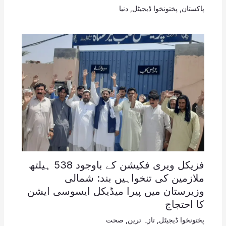
پاکستان
,
پختونخوا ڈیجیٹل
,
دنیا
فزیکل ویری فکیشن کے باوجود 538 ہیلتھ
ملازمین کی تنخواہیں بند: شمالی
وزیرستان میں پیرا میڈیکل ایسوسی ایشن
کا احتجاج
پختونخوا ڈیجیٹل
,
تازہ ترین
,
صحت