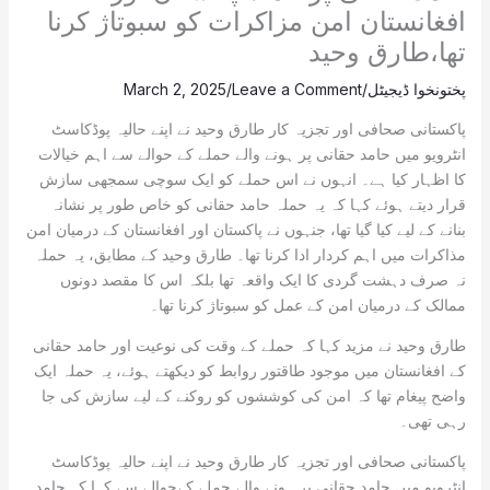
افغانستان امن مزاکرات کو سبوتاژ کرنا
تھا،طارق وحید
پختونخوا ڈیجیٹل
/
Leave a Comment
/
March 2, 2025
پاکستانی صحافی اور تجزیہ کار طارق وحید نے اپنے حالیہ پوڈکاسٹ
انٹرویو میں حامد حقانی پر ہونے والے حملے کے حوالے سے اہم خیالات
کا اظہار کیا ہے۔ انہوں نے اس حملے کو ایک سوچی سمجھی سازش
قرار دیتے ہوئے کہا کہ یہ حملہ حامد حقانی کو خاص طور پر نشانہ
بنانے کے لیے کیا گیا تھا، جنہوں نے پاکستان اور افغانستان کے درمیان امن
مذاکرات میں اہم کردار ادا کرنا تھا۔ طارق وحید کے مطابق، یہ حملہ
نہ صرف دہشت گردی کا ایک واقعہ تھا بلکہ اس کا مقصد دونوں
ممالک کے درمیان امن کے عمل کو سبوتاژ کرنا تھا۔
طارق وحید نے مزید کہا کہ حملے کے وقت کی نوعیت اور حامد حقانی
کے افغانستان میں موجود طاقتور روابط کو دیکھتے ہوئے، یہ حملہ ایک
واضح پیغام تھا کہ امن کی کوششوں کو روکنے کے لیے سازش کی جا
رہی تھی۔
پاکستانی صحافی اور تجزیہ کار طارق وحید نے اپنے حالیہ پوڈکاسٹ
انٹرویو میں حامد حقانی پر ہونے والے حملے کےحوالے سے کہا کہ حامد