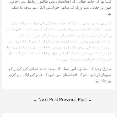
کہنا تھا کہ حامد حقانی کے افغانستان میں طاقتور روابط ہیں، خاص
طور پر حقانی نیٹ ورک کے ساتھ، جو انہیں ایک اہم ہدف بنا سکتا
تھا۔
انہوں نے یہ بھی بتایا کہ حامد حقانی کی طرف سے پاکستان
اور افغانستان کے درمیان امن مذاکرات کے حوالے سے کی جانے
والی کوششوں نے کئی عناصر کو پریشان کر دیا تھا۔ ان
مذاکرات میں وزیر اعلیٰ خیبر پختونخواہ امین گنڈا پور اور
بیرسٹر سیف کی موجودگی اور ان کی افغانستان کے ساتھ روابط
کو دیکھتے ہوئے یہ حملہ ایک واضح پیغام تھا کہ امن کے عمل
کو روکنے کی کوشش کی جا رہی ہے۔
طارق وحید کے مطابق، اس حملے کا مقصد حامد حقانی کی کردار کو
سبوتاژ کرنا تھا، جو کہ افغانستان میں امن کے قیام کی ایک اہم کڑی
بن چکے تھے۔
→
Next Post
Previous Post
←