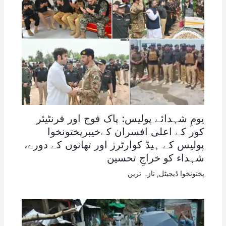
یومِ شہدائے پولیس: پاک فوج اور فرنٹیئر
کور کے اعلی افسران کےخیبرپختونخوا
پولیس کے ہیڈ کوارٹرز اور تھانوں کے دورے،
شہداء کو خراجِ تحسین
پختونخوا ڈیجیٹل
,
تازہ ترین