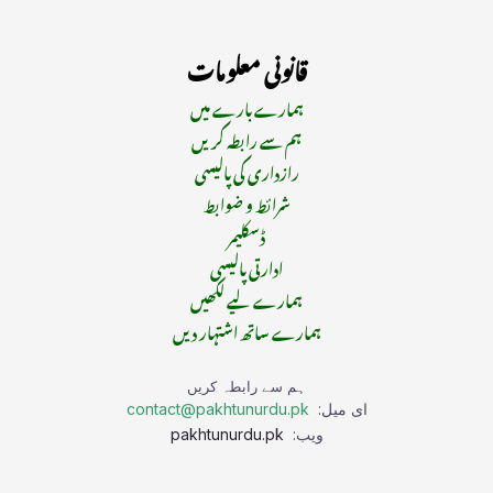
قانونی معلومات
ہمارے بارے میں
ہم سے رابطہ کریں
رازداری کی پالیسی
شرائط و ضوابط
ڈسکلیمر
ادارتی پالیسی
ہمارے لیے لکھیں
ہمارے ساتھ اشتہار دیں
ہم سے رابطہ کریں
ای میل:
contact@pakhtunurdu.pk
ویب:
pakhtunurdu.pk