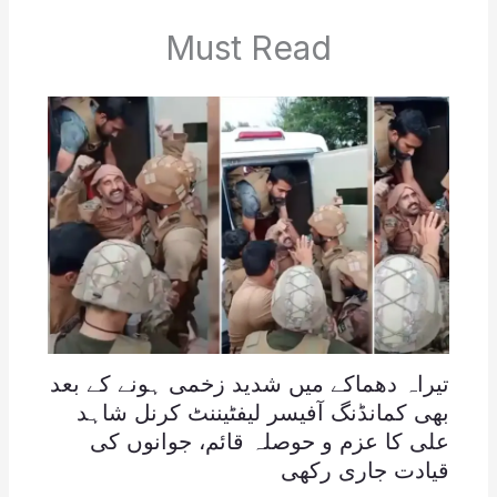
Must Read
تیراہ دھماکے میں شدید زخمی ہونے کے بعد
بھی کمانڈنگ آفیسر لیفٹیننٹ کرنل شاہد
علی کا عزم و حوصلہ قائم، جوانوں کی
قیادت جاری رکھی