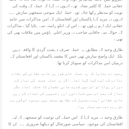
حقانی حملہ کا کلئیر نشانہ تھے، انہوں نے کہا کہ حملے کے وقت کی
نویت کو مدنظر رکھا جائے تویہ حملہ ایک سوچی سمجھی سازش ہے،
انہوں نے مزید کہا پاکستان اور افغانستان کے امن مذاکرات میں حامد
حقانی ایک اہم پہلوں تھے ، اس لیے انکو راستے سے ہٹایا گیا ، مذاکرات
کے حوالے سے حاقانی صاحب نے وزیر اعلی ہاؤس میں ملاقات بھی کی
تھی ،
طارق وحید کے مطابق، یہ حملہ صرف دہشت گردی کا واقعہ نہیں
بلکہ ایک واضح سازش تھی جس کا مقصد پاکستان اور افغانستان کے
درمیان امن مذاکرات کو سبوتاژ کرنا تھا۔
وحید نے بتایا کہ یہ حملہ خاص طور پر حامد حقانی کو نشانہ
بنانے کے لیے کیا گیا تھا۔ اگر یہ حملہ جمعہ کی نماز کے
دوران ہوتا تو اس میں شدید جانی نقصان کا خدشہ تھا، مگر
نماز کے بعد اس میں شہادتوں اور زخمیوں کی تعداد کم رہی۔
حامد حقانی اپنے معمول کے مطابق مسجد میں موجود لوگوں سے
مل رہے تھے جب حملہ ہوا۔
طارق وحید نے مزید کہا کہ اس حملے کی نوعیت کو سمجھنے کے لیے
افغانستان کی موجودہ سیاسی صورتحال کو دیکھنا ضروری ہے۔ ان کا