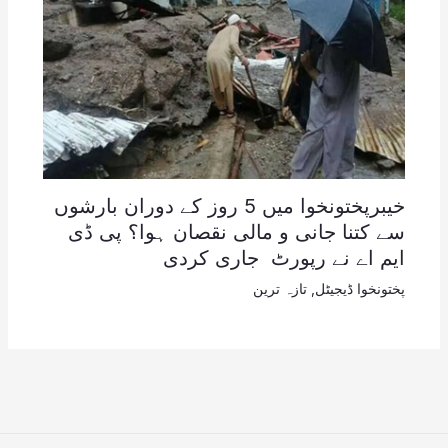
خیبرپختونخوا میں 5 روز کے دوران بارشوں
سے کتنا جانی و مالی نقصان ہوا؟ پی ڈی
ایم اے نے رپورٹ جاری کردی
پختونخوا ڈیجیٹل
,
تازہ ترین