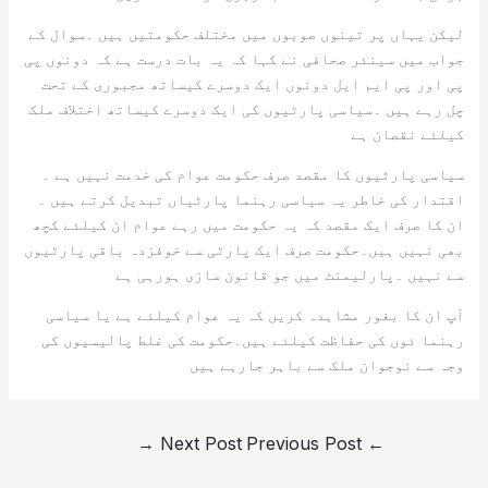
لیکن یہاں پر تینوں صوبوں میں مختلف حکومتیں ہیں ۔سوال کے
جواب میں سینئر صحافی نے کہا کہ یہ بات درست ہے کہ دونوں پی
پی اور پی ایم ایل دونوں ایک دوسرے کیساتھ مجبوری کے تحت
چل رہے ہیں ۔سیاسی پارٹیوں کی ایک دوسرے کیساتھ اختلاف ملک
کیلئے نقصان ہے
سیاسی پارٹیوں کا مقصد صرف حکومت عوام کی خدمت نہیں ہے ۔
اقتدار کی خاطر یہ سیاسی رہنما پارٹیاں تبدیل کرتے ہیں ۔
ان کا صرف ایک مقصد کہ یہ حکومت میں رہے عوام ان کیلئے کچھ
بھی نہیں ہیں۔حکومت صرف ایک پارٹی سے خوفزدہ باقی پارٹیوں
سے نہیں ۔پارلیمنٹ میں جو قانون سازی ہورہی ہے
آپ ان کا بغور مشاہدہ کریں کہ یہ عوام کیلئے ہے یا سیاسی
رہنما ئوں کی حفاظت کیلئے ہیں۔حکومت کی غلط پالیسیوں کی
وجہ سے نوجوان ملک سے باہر جارہے ہیں
→
Next Post
Previous Post
←