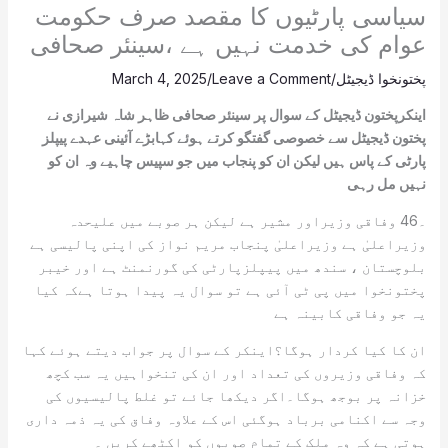
سیاسی پارٹیوں کا مقصد صرف حکومت
عوام کی خدمت نہیں ہے ،سینئر صحافی
پختونخوا ڈیجیٹل
/
Leave a Comment
/
March 4, 2025
اینکرپختون ڈیجیٹل کے سوال پر سینئر صحافی ظاہر شاہ شیرازی نے
پختون ڈیجیٹل سے خصوصی گفتگو کرتے ہوئے کہابڑے آئینی عہدے پیپلز
پارٹی کے پاس ہیں لیکن ان کو پنجاب میں جو سپیس چاہیے وہ ان کو
نہیں مل رہی
۔46 وفاقی وزیراور مشیر ہے لیکن ہر صوبے میں علیحدہ
وزیراعلیٰ ہے وزیراعلیٰ پنجاب مریم نواز کی اپنی پالیسی ہے
بلوچستان ، سندھ میں پیپلزپارٹی کی گورنمنٹ ہے اور خیبر
پختونخوا میں پی ٹی آئی ہے تو سوال یہ پیدا ہوتا ہےکہ کیا
یہ جو وفاقی کابینہ ہے
ان کا کیا کردار ہوگا؟اینکر کے سوال پر جواب دیتے ہوئے کہا
کہ وفاقی وزیروں کی تعداد اور ان کی تنخواہیں یہ سب کچھ
خزانہ پر بوجھ ہوگا۔اگر دیکھا جائے تو غلط پالیسیوں کی
وجہ سے اکنامی برباد ہوگئی اس کے علاوہ وفاق کی یہ ذمہ داری
ہوتی ہے کہ وہ ملک کے تمام صوبوں کو اکٹھے کریں ۔