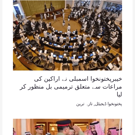
خیبرپختونخوا اسمبلی نے اراکین کی
مراعات سے متعلق ترمیمی بل منظور کر
لیا
پختونخوا ڈیجیٹل
,
تازہ ترین