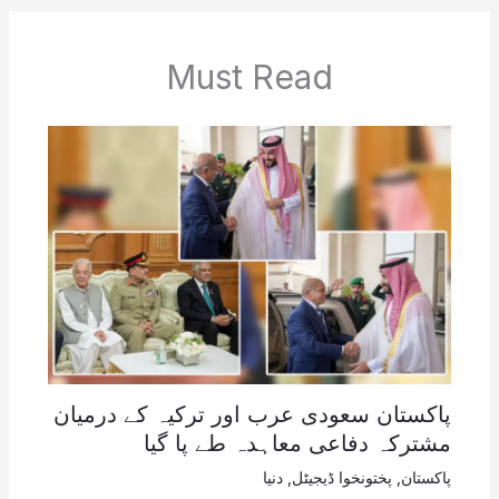
Must Read
پاکستان سعودی عرب اور ترکیہ کے درمیان
مشترکہ دفاعی معاہدہ طے پا گیا
پاکستان
,
پختونخوا ڈیجیٹل
,
دنیا