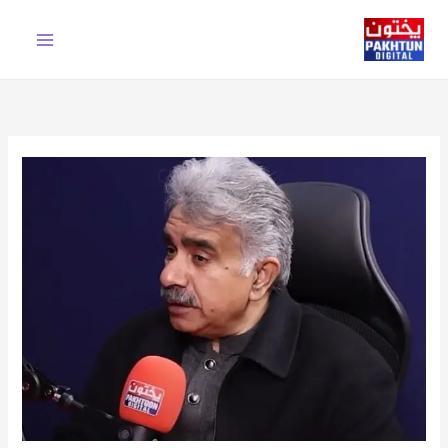
Ski
t
conten