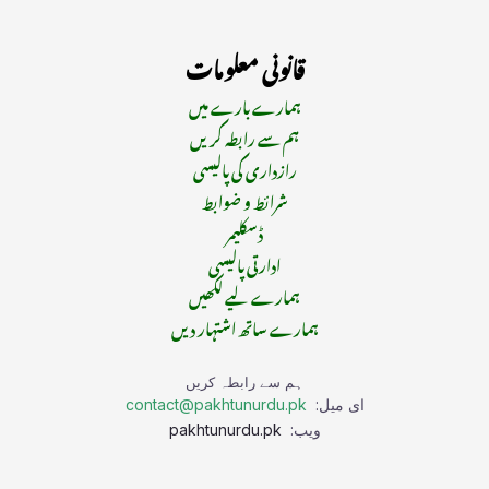
قانونی معلومات
ہمارے بارے میں
ہم سے رابطہ کریں
رازداری کی پالیسی
شرائط و ضوابط
ڈسکلیمر
ادارتی پالیسی
ہمارے لیے لکھیں
ہمارے ساتھ اشتہار دیں
ہم سے رابطہ کریں
ای میل:
contact@pakhtunurdu.pk
ویب:
pakhtunurdu.pk