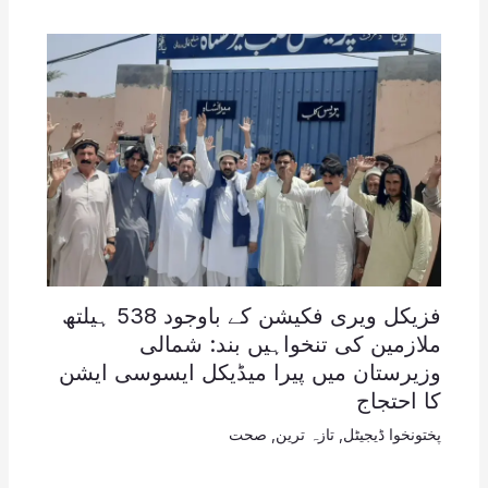
فزیکل ویری فکیشن کے باوجود 538 ہیلتھ
ملازمین کی تنخواہیں بند: شمالی
وزیرستان میں پیرا میڈیکل ایسوسی ایشن
کا احتجاج
پختونخوا ڈیجیٹل
,
تازہ ترین
,
صحت