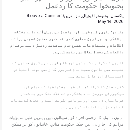
پختونخوا حکومت کا ردعمل
پاکستان
,
پختونخوا ڈیجیٹل
,
تازہ ترین
/
Leave a Comment
/
May 14, 2026
پشاور: بنوں، ضلع خیبر اور باجوڑ میں پیش آنے والے مختلف
دہشتگردی اور ڈرون حملوں کے واقعات پر معاون خصوصی برائے
اطلاعات و تعلقاتِ عامہ شفیع جان نے شدید ردعمل دیتے ہوئے ان
واقعات کی سخت الفاظ میں مذمت کی ہے۔
انہوں نے کہا ہے کہ بنوں اور ضلع خیبر میں ڈرون حملوں کے
نتیجے میں خاتون سمیت عام شہریوں کا زخمی ہونا انتہائی
افسوسناک اور قابل مذمت ہے۔
شفیع جان کا کہنا تھا کہ خیبرپختونخوا کے عوام اور
سیکیورٹی فورسز نے دہشتگردی کے خلاف جنگ میں بے شمار
قربانیاں دی ہیں اور صوبائی حکومت ایسے واقعات کے سدباب
کے لیے مؤثر اقدامات کر رہی ہے۔
انہوں نے بتایا کہ زخمی افراد کو ہسپتالوں میں بہترین طبی سہولیات
فراہم کی جا رہی ہیں جبکہ حکومت متاثرہ خاندانوں کو ہر ممکن