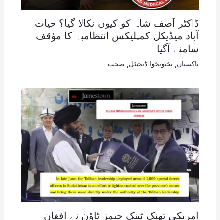
ڈاکٹر آصف شاہ کو کیوں نکالا گیا؟ حیات
آباد میڈیکل کمپلیکس انتظامیہ کا مؤقف
سامنے آگیا
پاکستان
,
پختونخوا ڈیجیٹل
,
صحت
امریکی تھنک ٹینک جیمز ٹاؤن نے افغان