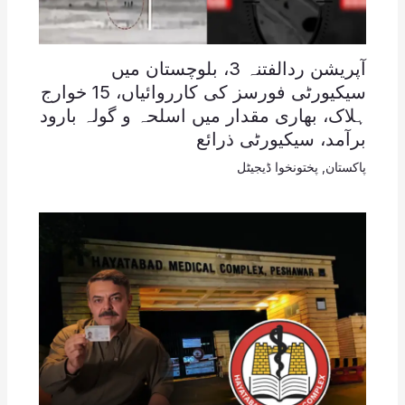
آپریشن ردالفتنہ 3، بلوچستان میں
سیکیورٹی فورسز کی کارروائیاں، 15 خوارج
ہلاک، بھاری مقدار میں اسلحہ و گولہ بارود
برآمد، سیکیورٹی ذرائع
پاکستان
,
پختونخوا ڈیجیٹل