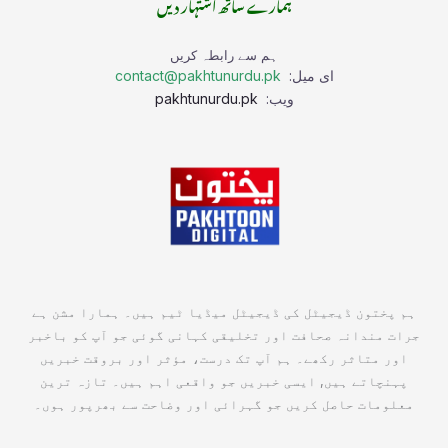
ہمارے ساتھ اشتہار دیں
ہم سے رابطہ کریں
ای میل:
contact@pakhtunurdu.pk
ویب:
pakhtunurdu.pk
ہم پختون ڈیجیٹل کی ڈیجیٹل میڈیا ٹیم ہیں۔ ہمارا مشن ہے
جرات مندانہ صحافت اور تخلیقی کہانی گوئی جو آپ کو باخبر
اور متاثر رکھے۔ ہم آپ تک درست، مؤثر اور بروقت خبریں
پہنچاتے ہیں, ایسی خبریں جو واقعی اہم ہیں۔ تازہ ترین
معلومات حاصل کریں جو گہرائی اور وضاحت سے بھرپور ہوں۔