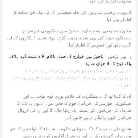
معاونت فراہم کرے گی۔
انہوں نے زخمی شہریوں کی جلد صحتیابی کے لیے نیک خواہشات کا
اظہار بھی کیا۔
معاون خصوصی شفیع جان نے باجوڑ میں سیکیورٹی فورسز پر
دہشتگرد حملے کی بھی شدید مذمت کرتے ہوئے شہید اہلکاروں کے لیے
گہرے دکھ اور افسوس کا اظہار کیا۔
یہ بھی پڑھیں :
باجوڑ میں خوارج کے حملے ناکام، 9 دہشت گرد ہلاک،
پاک فوج کے 4 جوان شہید
انہوں نے شہداء کو خراج عقیدت پیش کرتے ہوئے کہا کہ
سیکیورٹی فورسز پر حملہ ایک گھناؤنا اور ناقابل برداشت
فعل ہے۔
ان کا کہنا تھا کہ دہشتگردی کے خلاف پوری قوم متحد ہے اور
سیکیورٹی فورسز کی قربانیاں قوم کا فخر ہیں۔ انہوں نے کہا کہ
شہداء کی قربانیوں کو ہمیشہ یاد رکھا جائے گا اور ان کی لازوال
قربانیاں کبھی رائیگاں نہیں جائیں گی۔
شفیع جان نے مزید کہا کہ صوبائی حکومت شہداء کے لواحقین کے غم
میں برابر کی شریک ہے اور زخمی اہلکاروں کو بہترین طبی