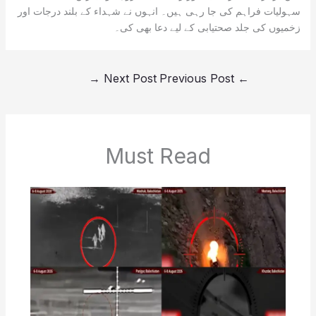
سہولیات فراہم کی جا رہی ہیں۔ انہوں نے شہداء کے بلند درجات اور
زخمیوں کی جلد صحتیابی کے لیے دعا بھی کی۔
→
Next Post
Previous Post
←
Must Read