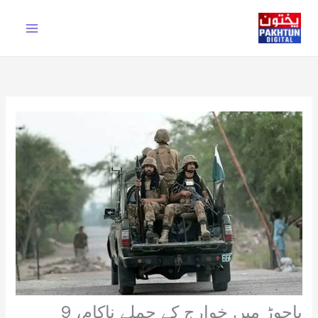
Ski
t
conten
باجوڑ میں خوارج کے حملے ناکام، 9