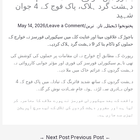
دہشت گرد ہلاک، پاک فوج کے 4 جوان
شہید
پختونخوا ڈیجیٹل
,
تازہ ترین
/
Leave a Comment
/
May 14, 2026
باجوڑ کے علاقوں مینا اور عنایت کلے میں سیکیورٹی فورسز نے خوارج کے
حملوں کو ناکام بنا کر 9 دہشت گرد ہلاک کردیے۔
رپورٹ کے مطابق آج خوارج نے ان مقامات پر حملوں کی کوشش کی
تھی تاہم سیکیورٹی فورسز کی فوری اور مؤثر جوابی کارروائی نے
دہشت گردوں کے عزائم خاک میں ملا دیے۔
دہشت گردوں کے ساتھ شدید فائرنگ کے تبادلے میں پاک فوج کے 4
جوان بہادری سے لڑتے ہوئے جامِ شہادت نوش کر گئے۔
واقعے کے بعد سیکیورٹی فورسز نے پورے علاقے کا محاصرہ کر
لیا ہے اور مفرور دہشت گردوں کی تلاش کے لیے سرچ آپریشن
تیزی سے جاری ہے۔
→
Next Post
Previous Post
←