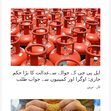
ایل پی جی کے حوالے سےعدالت کا بڑا حکم
جاری: اوگرا اور کمپنیوں سے جواب طلب
تازہ ترین