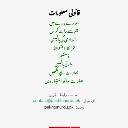
قانونی معلومات
ہمارے بارے میں
ہم سے رابطہ کریں
رازداری کی پالیسی
شرائط و ضوابط
ڈسکلیمر
ادارتی پالیسی
ہمارے لیے لکھیں
ہمارے ساتھ اشتہار دیں
ہم سے رابطہ کریں
ای میل:
contact@pakhtunurdu.pk
ویب:
pakhtunurdu.pk