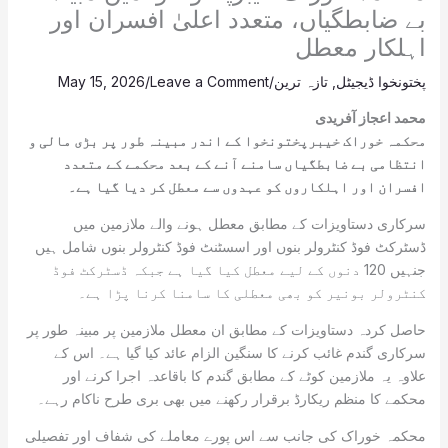
بے ضابطگیاں، متعدد اعلیٰ افسران اور
اہلکار معطل
پختونخوا ڈیجیٹل
,
تازہ ترین
/
Leave a Comment
/
May 15, 2026
محمد اعجاز آفریدی
محکمہ خوراک خیبرپختونخوا کے اندر مبینہ طور پر بڑی مالی و
انتظامی بے ضابطگیاں سامنے آنے کے بعد محکمے کے متعدد
افسران اور اہلکاروں کو عہدوں سے معطل کر دیا گیا ہے۔
سرکاری دستاویزات کے مطابق معطل ہونے والے ملازمین میں
ڈسٹرکٹ فوڈ کنٹرولر بنوں اور اسسٹنٹ فوڈ کنٹرولر بنوں شامل ہیں
جنہیں 120 دنوں کے لیے معطل کیا گیا ہے جبکہ ڈسٹرکٹ فوڈ
کنٹرولر بونیر کو بھی معطلی کا سامنا کرنا پڑا ہے۔
حاصل کردہ دستاویزات کے مطابق ان معطل ملازمین پر مبینہ طور پر
سرکاری گندم غائب کرنے کا سنگین الزام عائد کیا گیا ہے۔ اس کے
علاوہ یہ ملازمین کوٹے کے مطابق گندم کا باقاعدہ اجرا کرنے اور
محکمے کا منظم ریکارڈ برقرار رکھنے میں بھی بری طرح ناکام رہے۔
محکمہ خوراک کی جانب سے اس پورے معاملے کی شفاف اور تفصیلی