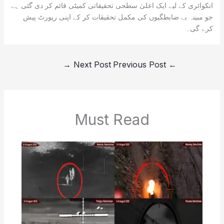
انکوائری کے لیے ایک اعلیٰ سطحی تحقیقاتی کمیٹی قائم کر دی گئی ہے
جو مبینہ بے ضابطگیوں کی مکمل تحقیقات کر کے اپنی رپورٹ پیش
کرے گی۔
→
Next Post
Previous Post
←
Must Read