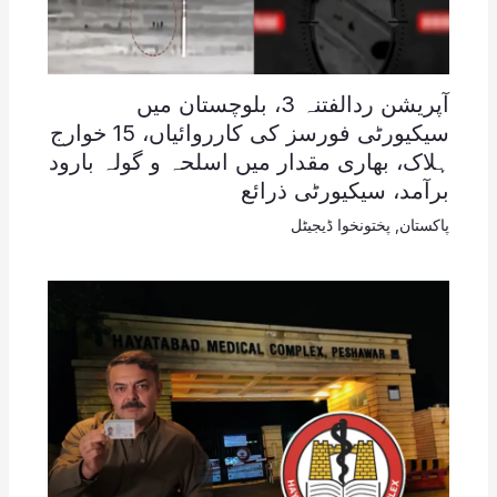
آپریشن ردالفتنہ 3، بلوچستان میں
سیکیورٹی فورسز کی کارروائیاں، 15 خوارج
ہلاک، بھاری مقدار میں اسلحہ و گولہ بارود
برآمد، سیکیورٹی ذرائع
پاکستان
,
پختونخوا ڈیجیٹل