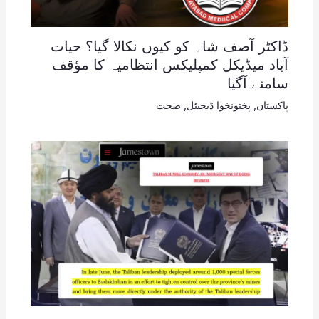
ڈاکٹر آصف شاہ کو کیوں نکالا گیا؟ حیات
آباد میڈیکل کمپلیکس انتظامیہ کا مؤقف
سامنے آگیا
پاکستان
,
پختونخوا ڈیجیٹل
,
صحت