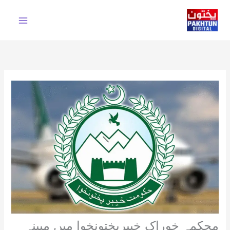
Ski
t
conten
محکمہ خوراک خیبرپختونخوا میں مبینہ