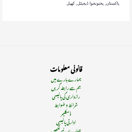
پاکستان
,
پختونخوا ڈیجیٹل
,
کھیل
قانونی معلومات
ہمارے بارے میں
ہم سے رابطہ کریں
رازداری کی پالیسی
شرائط و ضوابط
ڈسکلیمر
ادارتی پالیسی
ہمارے لیے لکھیں