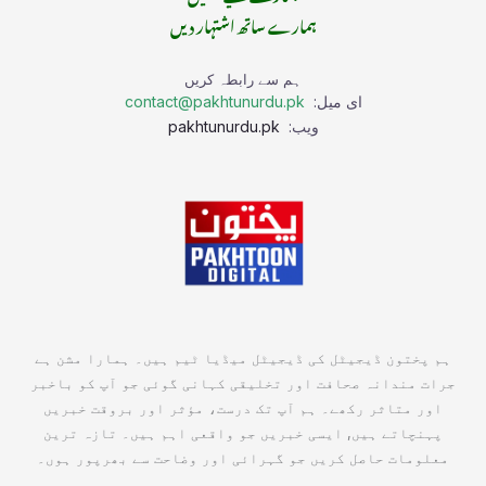
ہمارے ساتھ اشتہار دیں
ہم سے رابطہ کریں
ای میل:
contact@pakhtunurdu.pk
ویب:
pakhtunurdu.pk
ہم پختون ڈیجیٹل کی ڈیجیٹل میڈیا ٹیم ہیں۔ ہمارا مشن ہے
جرات مندانہ صحافت اور تخلیقی کہانی گوئی جو آپ کو باخبر
اور متاثر رکھے۔ ہم آپ تک درست، مؤثر اور بروقت خبریں
پہنچاتے ہیں, ایسی خبریں جو واقعی اہم ہیں۔ تازہ ترین
معلومات حاصل کریں جو گہرائی اور وضاحت سے بھرپور ہوں۔