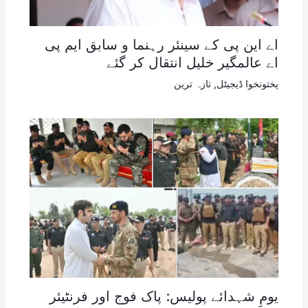
اے این پی کے سینئر رہنما و سابق ایم پی
اے عالمگیر خلیل انتقال کر گئے
پختونخوا ڈیجیٹل
,
تازہ ترین
یومِ شہدائے پولیس: پاک فوج اور فرنٹیئر