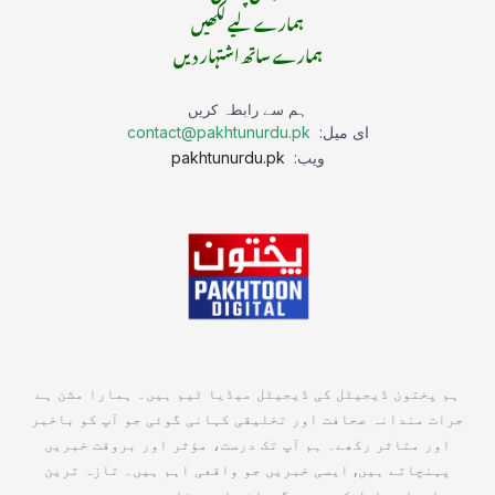
ہمارے لیے لکھیں
ہمارے ساتھ اشتہار دیں
ہم سے رابطہ کریں
ای میل:
contact@pakhtunurdu.pk
ویب:
pakhtunurdu.pk
ہم پختون ڈیجیٹل کی ڈیجیٹل میڈیا ٹیم ہیں۔ ہمارا مشن ہے
جرات مندانہ صحافت اور تخلیقی کہانی گوئی جو آپ کو باخبر
اور متاثر رکھے۔ ہم آپ تک درست، مؤثر اور بروقت خبریں
پہنچاتے ہیں, ایسی خبریں جو واقعی اہم ہیں۔ تازہ ترین
معلومات حاصل کریں جو گہرائی اور وضاحت سے بھرپور ہوں۔