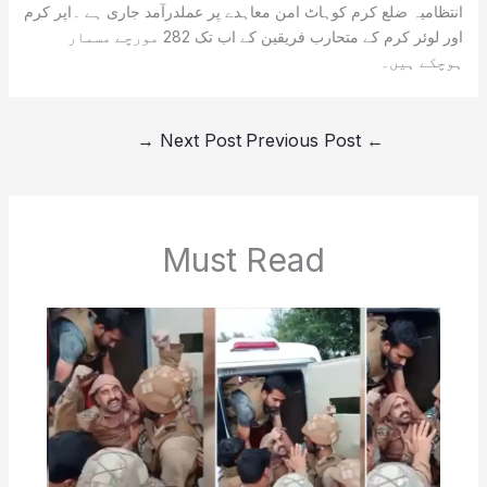
انتظامیہ ضلع کرم کوہاٹ امن معاہدے پر عملدرآمد جاری ہے ۔اپر کرم
اور لوئر کرم کے متحارب فریقین کے اب تک 282 مورچے مسمار
ہوچکے ہیں۔
→
Next Post
Previous Post
←
Must Read