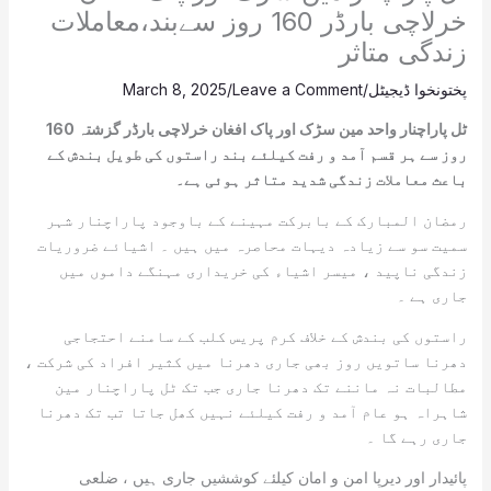
خرلاچی بارڈر 160 روز سےبند،معاملات
زندگی متاثر
پختونخوا ڈیجیٹل
/
Leave a Comment
/
March 8, 2025
ٹل پاراچنار واحد مین سڑک اور پاک افغان خرلاچی بارڈر گزشتہ 160
روز سے ہر قسم آمد و رفت کیلئے بند راستوں کی طویل بندش کے
باعث معاملات زندگی شدید متاثر ہوئی ہے۔
رمضان المبارک کے بابرکت مہینے کے باوجود پاراچنار شہر
سمیت سو سے زیادہ دیہات محاصرہ میں ہیں ۔ اشیائے ضروریات
زندگی ناپید ، میسر اشیاء کی خریداری مہنگے داموں میں
جاری ہے ۔
راستوں کی بندش کے خلاف کرم پریس کلب کے سامنے احتجاجی
دھرنا ساتویں روز بھی جاری دھرنا میں کثیر افراد کی شرکت ،
مطالبات نہ ماننے تک دھرنا جاری جب تک ٹل پاراچنار مین
شاہراہ ہو عام آمد و رفت کیلئے نہیں کھل جاتا تب تک دھرنا
جاری رہے گا ۔
پائیدار اور دیرپا امن و امان کیلئے کوششیں جاری ہیں ، ضلعی