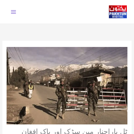
Ski
t
conten
ٹل پاراچنار مین سڑک اور پاک افغان