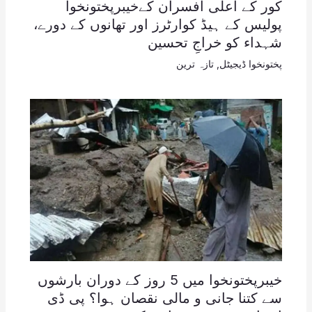
کور کے اعلی افسران کےخیبرپختونخوا
پولیس کے ہیڈ کوارٹرز اور تھانوں کے دورے،
شہداء کو خراجِ تحسین
پختونخوا ڈیجیٹل
,
تازہ ترین
خیبرپختونخوا میں 5 روز کے دوران بارشوں
سے کتنا جانی و مالی نقصان ہوا؟ پی ڈی