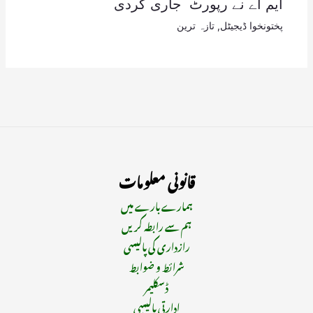
ایم اے نے رپورٹ جاری کردی
پختونخوا ڈیجیٹل
,
تازہ ترین
قانونی معلومات
ہمارے بارے میں
ہم سے رابطہ کریں
رازداری کی پالیسی
شرائط و ضوابط
ڈسکلیمر
ادارتی پالیسی