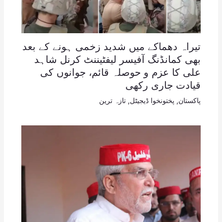
تیراہ دھماکے میں شدید زخمی ہونے کے بعد
بھی کمانڈنگ آفیسر لیفٹیننٹ کرنل شاہد
علی کا عزم و حوصلہ قائم، جوانوں کی
قیادت جاری رکھی
پاکستان
,
پختونخوا ڈیجیٹل
,
تازہ ترین