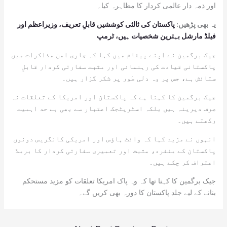
اور ذمہ دار عالمی کردار کا مظاہرہ کیا۔
یہ بھی پڑھیں:
پاکستان کی ثالثی کوششیں قابلِ تعریف، وزیراعظم اور
فیلڈ مارشل بہترین شخصیات ہیں، ٹرمپ
جیک برگمین نے اپنے پیغام میں کہا کہ جاری امن مذاکرات میں
پاکستانی قیادت کی رہنمائی اور مثبت سفارتی کردار قابلِ
ستائش ہے، جس پر وہ دلی طور پر شکر گزار ہیں۔
جیک برگمین کا کہنا ہے کہ پاکستان اور امریکا کے تعلقات نہ
صرف دیرینہ ہیں بلکہ اسٹریٹجک اعتبار سے بھی بے حد اہمیت
رکھتے ہیں۔
انہوں نے مزید کہا کہ وائٹ ہاؤس اور امریکی کانگریس دونوں
پاکستان کے منفرد، مثبت اور تعمیری سفارتی کردار کا برملا
اعتراف کر چکے ہیں۔
جیک برگمین کا کہنا تھا کہ وہ پاک امریکا تعلقات کو مزید مستحکم
بنانے کے لیے جلد پاکستان کا دورہ بھی کریں گے۔