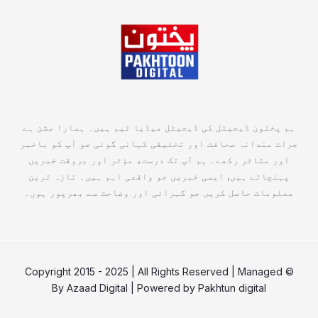
ہم پختون ڈیجیٹل کی ڈیجیٹل میڈیا ٹیم ہیں۔ ہمارا مشن ہے
جرات مندانہ صحافت اور تخلیقی کہانی گوئی جو آپ کو باخبر
اور متاثر رکھے۔ ہم آپ تک درست، مؤثر اور بروقت خبریں
پہنچاتے ہیں, ایسی خبریں جو واقعی اہم ہیں۔ تازہ ترین
معلومات حاصل کریں جو گہرائی اور وضاحت سے بھرپور ہوں۔
© Copyright 2015 - 2025 | All Rights Reserved | Managed
By
Azaad Digital
| Powered by
Pakhtun digital