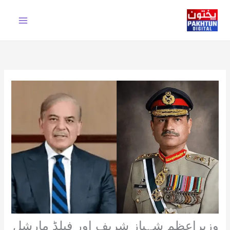
Ski
t
conten
وزیراعظم شہباز شریف اور فیلڈ مارشل