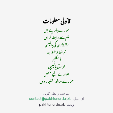
قانونی معلومات
ہمارے بارے میں
ہم سے رابطہ کریں
رازداری کی پالیسی
شرائط و ضوابط
ڈسکلیمر
ادارتی پالیسی
ہمارے لیے لکھیں
ہمارے ساتھ اشتہار دیں
ہم سے رابطہ کریں
ای میل:
contact@pakhtunurdu.pk
ویب:
pakhtunurdu.pk