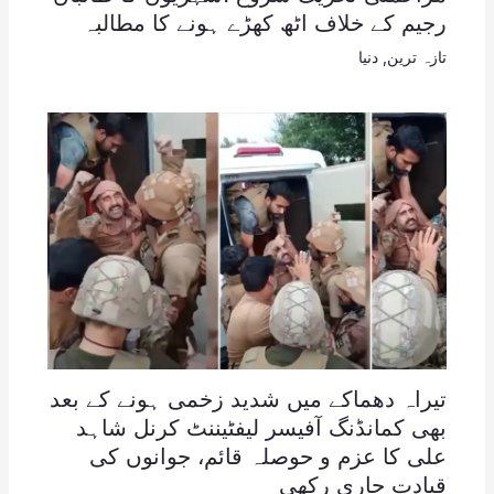
رجیم کے خلاف اٹھ کھڑے ہونے کا مطالبہ
تازہ ترین
,
دنیا
تیراہ دھماکے میں شدید زخمی ہونے کے بعد
بھی کمانڈنگ آفیسر لیفٹیننٹ کرنل شاہد
علی کا عزم و حوصلہ قائم، جوانوں کی
قیادت جاری رکھی