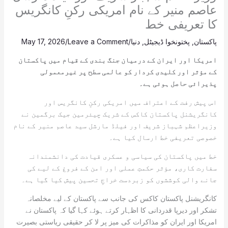
عاصم منیر کے نام امریکی رکنِ کانگریس
کا تعریفی خط
پاکستان
,
پختونخوا ڈیجیٹل
,
دنیا
/
Leave a Comment
/
May 17, 2026
امریکا اور ایران کے درمیان جنگ بندی کے قیام میں پاکستان
کے مؤثر اور کلیدی کردار کو عالمی سطح پر غیرمعمولی
پذیرائی حاصل ہوئی ہے۔
اس پیش رفت کے اعتراف میں امریکی رکنِ کانگریس اور
کانگریشنل پاکستان کاکس کے شریک چیئرمین جیک برگمین نے
وزیراعظم شہباز شریف اور فیلڈ مارشل سید عاصم منیر کے نام
خصوصی تعریفی خط ارسال کیا ہے۔
خط میں پاکستان کی سیاسی و عسکری قیادت کی دانشمندانہ
سفارت کاری، مؤثر حکمتِ عملی اور امن کے فروغ کے لیے کی
جانے والی کوششوں کو زبردست خراجِ تحسین پیش کیا گیا ہے۔
کانگریشنل پاکستان کاکس کی جانب سے پاکستان کے لیے مخلصانہ
تشکر اور دیرپا قدردانی کا اظہار کرتے ہوئے کہا گیا کہ پاکستان نے
امریکا اور ایران کو مذاکرات کی میز پر لا کر حقیقی ریاستی بصیرت