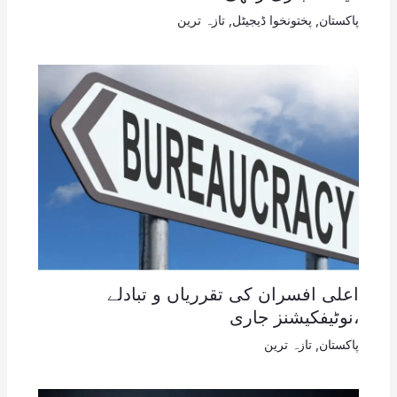
پاکستان
,
پختونخوا ڈیجیٹل
,
تازہ ترین
اعلی افسران کی تقرریاں و تبادلے
،نوٹیفکیشنز جاری
پاکستان
,
تازہ ترین