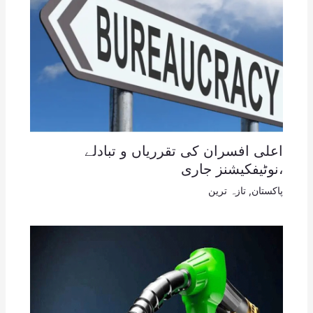
اعلی افسران کی تقرریاں و تبادلے
،نوٹیفکیشنز جاری
پاکستان
,
تازہ ترین