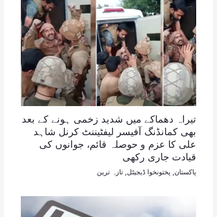
تیراہ دھماکے میں شدید زخمی ہونے کے بعد
بھی کمانڈنگ آفیسر لیفٹیننٹ کرنل شاہد
علی کا عزم و حوصلہ قائم، جوانوں کی
قیادت جاری رکھی
پاکستان
,
پختونخوا ڈیجیٹل
,
تازہ ترین