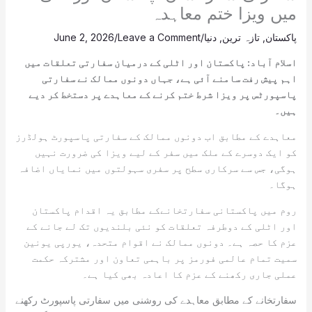
میں ویزا ختم معاہدہ
پاکستان
,
تازہ ترین
,
دنیا
/
Leave a Comment
/
June 2, 2026
اسلام آباد: پاکستان اور اٹلی کے درمیان سفارتی تعلقات میں
اہم پیش رفت سامنے آئی ہے، جہاں دونوں ممالک نے سفارتی
پاسپورٹس پر ویزا شرط ختم کرنے کے معاہدے پر دستخط کر دیے
ہیں۔
معاہدے کے مطابق اب دونوں ممالک کے سفارتی پاسپورٹ ہولڈرز
کو ایک دوسرے کے ملک میں سفر کے لیے ویزا کی ضرورت نہیں
ہوگی، جس سے سرکاری سطح پر سفری سہولتوں میں نمایاں اضافہ
ہوگا۔
روم میں پاکستانی سفارتخانےکے مطابق یہ اقدام پاکستان
اور اٹلی کے دوطرفہ تعلقات کو نئی بلندیوں تک لے جانے کے
عزم کا حصہ ہے۔ دونوں ممالک نے اقوام متحدہ، یورپی یونین
سمیت تمام عالمی فورمز پر باہمی تعاون اور مشترکہ حکمت
عملی جاری رکھنے کے عزم کا اعادہ بھی کیا ہے۔
سفارتخانے کے مطابق معاہدے کی روشنی میں سفارتی پاسپورٹ رکھنے