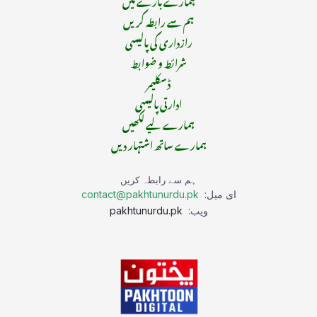
ہم سے رابطہ کریں
رازداری کی پالیسی
شرائط و ضوابط
ڈسکلیمر
ادارتی پالیسی
ہمارے لیے لکھیں
ہمارے ساتھ اشتہار دیں
ہم سے رابطہ کریں
ای میل:
contact@pakhtunurdu.pk
ویب:
pakhtunurdu.pk