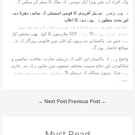
والے افراد اب بغیر ویزا ایک دوسرے کے ملک کا سفر کر سکیں گے۔
یہ بھی پڑھیں :
سہیل آفریدی کا قومی اسمبلی کے سامنے دھرنا دینے
اور بجٹ منظور نہ ہونے دینے کا اعلان
اطالوی حکومت نے پاکستان کے لیے روزگار کے مواقع میں
اضافہ کرتے ہوئے 10 ہزار 500 ملازمتوں کا کوٹہ بھی مختص کیا
ہے، جس سے پاکستانی شہریوں کو اٹلی میں قانونی روزگار کے نئے
مواقع حاصل ہوں گے۔
واضح رہے کہ پاکستان اور اٹلی کے درمیان تجارت، ثقافت، سائنس و
ٹیکنالوجی اور دفاع سمیت مختلف شعبوں میں تعاون پہلے سے جاری
ہے، جبکہ دونوں ممالک کے درمیان 15 دوطرفہ معاہدے بھی فعال
ہیں۔
→
Next Post
Previous Post
←
Must Read