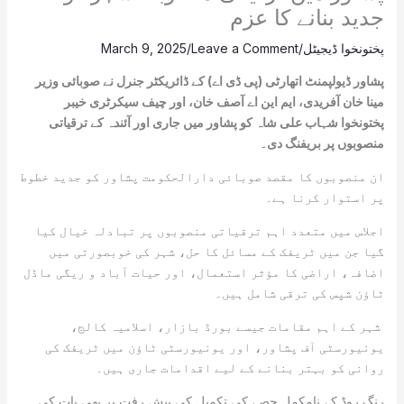
جدید بنانے کا عزم
پختونخوا ڈیجیٹل
/
Leave a Comment
/
March 9, 2025
پشاور ڈیولپمنٹ اتھارٹی (پی ڈی اے) کے ڈائریکٹر جنرل نے صوبائی وزیر
مینا خان آفریدی، ایم این اے آصف خان، اور چیف سیکرٹری خیبر
پختونخوا شہاب علی شاہ کو پشاور میں جاری اور آئندہ کے ترقیاتی
منصوبوں پر بریفنگ دی۔
ان منصوبوں کا مقصد صوبائی دارالحکومت پشاور کو جدید خطوط
پر استوار کرنا ہے۔
اجلاس میں متعدد اہم ترقیاتی منصوبوں پر تبادلہ خیال کیا
گیا جن میں ٹریفک کے مسائل کا حل، شہر کی خوبصورتی میں
اضافہ، اراضی کا مؤثر استعمال، اور حیات آباد و ریگی ماڈل
ٹاؤن شپس کی ترقی شامل ہیں۔
شہر کے اہم مقامات جیسے بورڈ بازار، اسلامیہ کالج،
یونیورسٹی آف پشاور، اور یونیورسٹی ٹاؤن میں ٹریفک کی
روانی کو بہتر بنانے کے لیے اقدامات جاری ہیں۔
رنگ روڈ کے نامکمل حصے کی تکمیل کی پیش رفت پر بھی بات کی