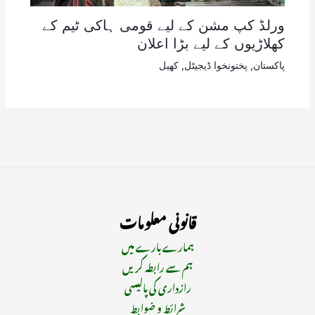
ورلڈ کپ مشن کے لیے قومی ہاکی ٹیم کے
کھلاڑیوں کے لیے بڑا اعلان
پاکستان
,
پختونخوا ڈیجیٹل
,
کھیل
قانونی معلومات
ہمارے بارے میں
ہم سے رابطہ کریں
رازداری کی پالیسی
شرائط و ضوابط