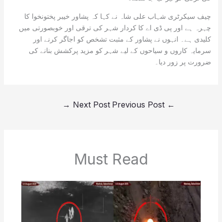
چیف سیکرٹری شہاب علی شاہ نے کہا کہ پشاور خیبر پختونخوا کا
چہرہ ہے اور پی ڈی اے کا کردار شہر کی ترقی اور خوبصورتی میں
کلیدی ہے۔ انہوں نے پشاور کے مثبت تشخص کو اجاگر کرنے اور
سرمایہ کاروں و سیاحوں کے لیے شہر کو مزید پرکشش بنانے کی
ضرورت پر زور دیا۔
→
Next Post
Previous Post
←
Must Read