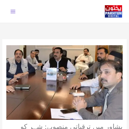
Ski
t
conten
پشاور میں ترقیاتی منصوبے: شہر کو