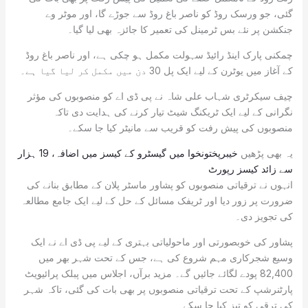
گئی، جو ورسک روڈ کو ناصر باغ روڈ سے جوڑے گا، اور موٹر وے
جنکشن پر نئے بس ٹرمینل کی تعمیر کا جائزہ بھی لیا گیا۔
چمکنی پارک اینڈ رائیڈ سہولت مکمل ہو چکی ہے، اور ناصر باغ روڈ
کے آغاز میں یوٹرن کے لیے ایک پل 30 دن میں مکمل کر لیا گیا ہے۔
چیف سیکرٹری شہاب علی شاہ نے پی ڈی اے کو منصوبوں کی مؤثر
نگرانی کے لیے ایک ٹریکنگ شیٹ تیار کرنے کی ہدایت دی تاکہ
منصوبوں کی پیش رفت کو قریب سے مانیٹر کیا جا سکے۔
یہ بھی پڑھیں
خیبرپختونخوا میں گیسٹرو کے کیسز میں اضافہ، 19 ہزار
سے زائد کیسز رپورٹ
انہوں نے ترقیاتی منصوبوں کو پشاور ماسٹر پلان کے مطابق بنانے کی
ضرورت پر زور دیا اور ٹریفک مسائل کے حل کے لیے ایک جامع مطالعہ
کی تجویز دی۔
پشاور کی خوبصورتی اور ماحولیاتی بہتری کے لیے پی ڈی اے نے ایک
وسیع شجرکاری مہم شروع کی ہے، جس کے تحت شہر بھر میں
82,400 پودے لگائے جائیں گے۔ مزید برآں، اجلاس میں پبلک پرائیویٹ
پارٹنرشپ کے تحت ترقیاتی منصوبوں پر بھی بات کی گئی، تاکہ شہر
کی ترقی کو تیز کیا جا سکے۔