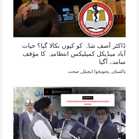
ڈاکٹر آصف شاہ کو کیوں نکالا گیا؟ حیات
آباد میڈیکل کمپلیکس انتظامیہ کا مؤقف
سامنے آگیا
پاکستان
,
پختونخوا ڈیجیٹل
,
صحت