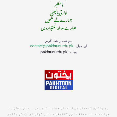
ڈسکلیمر
ادارتی پالیسی
ہمارے لیے لکھیں
ہمارے ساتھ اشتہار دیں
ہم سے رابطہ کریں
ای میل:
contact@pakhtunurdu.pk
ویب:
pakhtunurdu.pk
ہم پختون ڈیجیٹل کی ڈیجیٹل میڈیا ٹیم ہیں۔ ہمارا مشن ہے
جرات مندانہ صحافت اور تخلیقی کہانی گوئی جو آپ کو باخبر