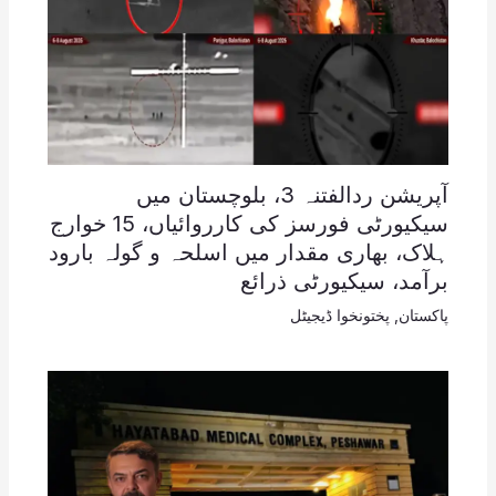
آپریشن ردالفتنہ 3، بلوچستان میں
سیکیورٹی فورسز کی کارروائیاں، 15 خوارج
ہلاک، بھاری مقدار میں اسلحہ و گولہ بارود
برآمد، سیکیورٹی ذرائع
پاکستان
,
پختونخوا ڈیجیٹل